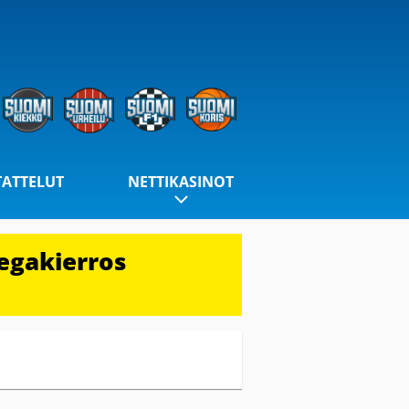
TATTELUT
NETTIKASINOT
egakierros