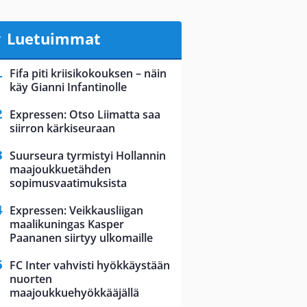
Luetuimmat
Fifa piti kriisikokouksen – näin
käy Gianni Infantinolle
Expressen: Otso Liimatta saa
siirron kärkiseuraan
Suurseura tyrmistyi Hollannin
maajoukkuetähden
sopimusvaatimuksista
Expressen: Veikkausliigan
maalikuningas Kasper
Paananen siirtyy ulkomaille
FC Inter vahvisti hyökkäystään
nuorten
maajoukkuehyökkääjällä