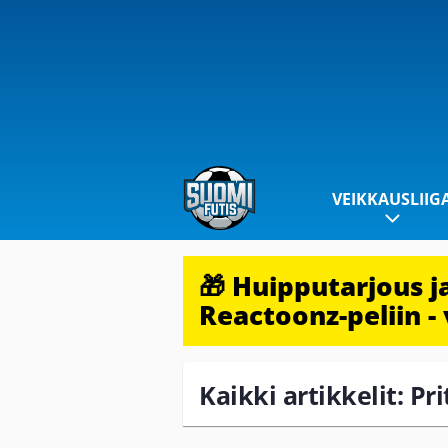
VEIKKAUSLIIG
🎁 Huipputarjous 
Reactoonz-peliin - 
Kaikki artikkelit: Pr