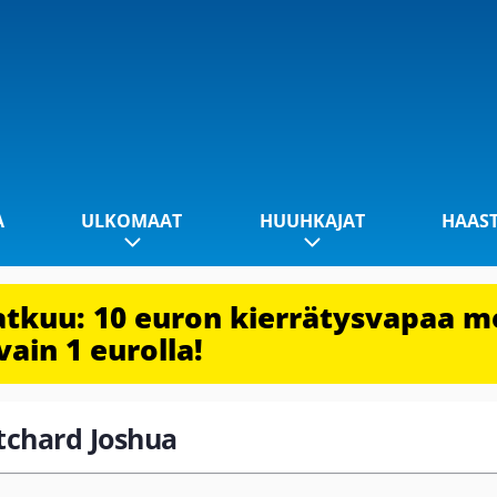
A
ULKOMAAT
HUUHKAJAT
HAAS
jatkuu: 10 euron kierrätysvapaa m
vain 1 eurolla!
itchard Joshua