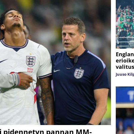
Englan
erioik
valitu
Juuso Kil
ai pidennetyn pannan MM-