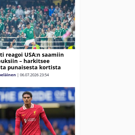
ti reagoi USA:n saamiin
euksiin – harkitsee
sta punaisesta kortista
peläinen
|
06.07.2026
23:54