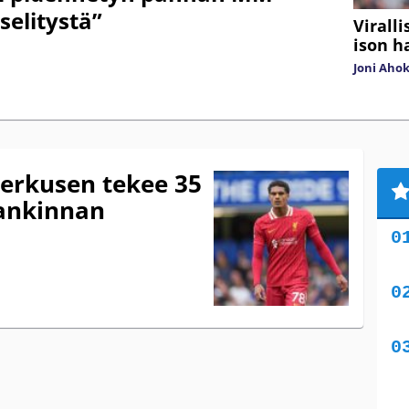
selitystä”
Virall
ison h
Joni Aho
erkusen tekee 35
ankinnan