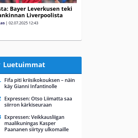
ista: Bayer Leverkusen teki
ankinnan Liverpoolista
kas
|
02.07.2025
12:43
Luetuimmat
Fifa piti kriisikokouksen – näin
käy Gianni Infantinolle
Expressen: Otso Liimatta saa
siirron kärkiseuraan
Expressen: Veikkausliigan
maalikuningas Kasper
Paananen siirtyy ulkomaille