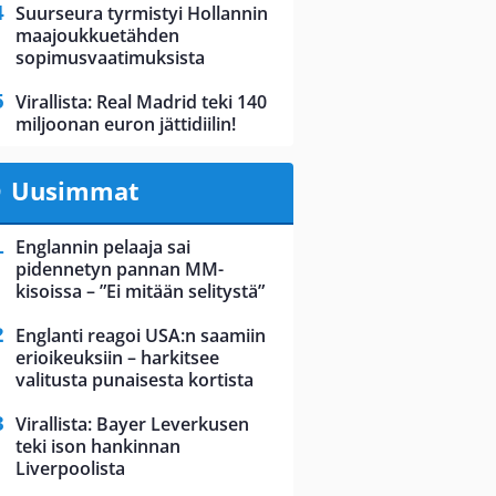
Suurseura tyrmistyi Hollannin
maajoukkuetähden
sopimusvaatimuksista
Virallista: Real Madrid teki 140
miljoonan euron jättidiilin!
Uusimmat
Englannin pelaaja sai
pidennetyn pannan MM-
kisoissa – ”Ei mitään selitystä”
Englanti reagoi USA:n saamiin
erioikeuksiin – harkitsee
valitusta punaisesta kortista
Virallista: Bayer Leverkusen
teki ison hankinnan
Liverpoolista