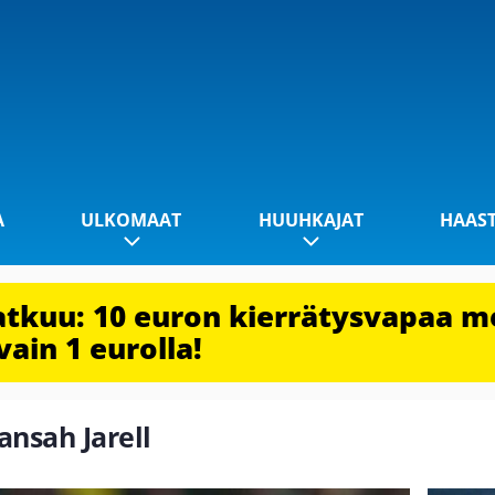
A
ULKOMAAT
HUUHKAJAT
HAAS
jatkuu: 10 euron kierrätysvapaa m
vain 1 eurolla!
ansah Jarell