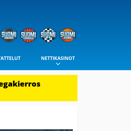
TATTELUT
NETTIKASINOT
egakierros