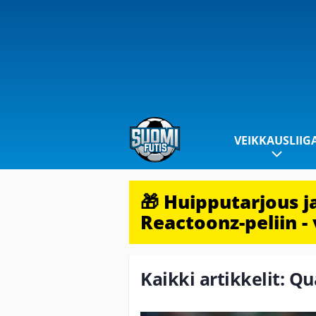
VEIKKAUSLIIG
🎁 Huipputarjous 
Reactoonz-peliin - 
Kaikki artikkelit: Qu