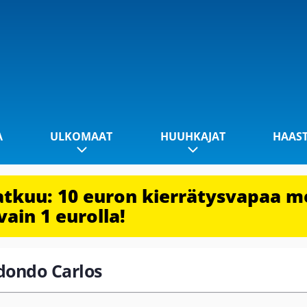
A
ULKOMAAT
HUUHKAJAT
HAAS
jatkuu: 10 euron kierrätysvapaa m
vain 1 eurolla!
edondo Carlos