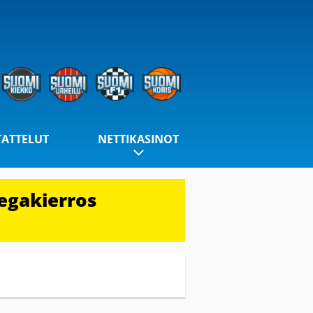
TATTELUT
NETTIKASINOT
egakierros