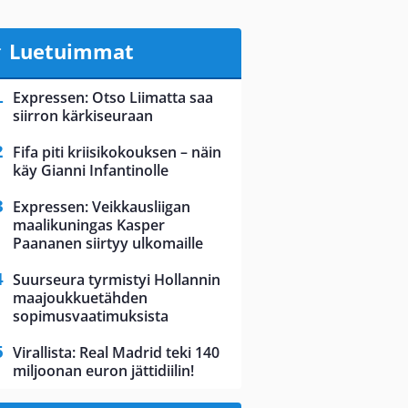
Luetuimmat
Expressen: Otso Liimatta saa
siirron kärkiseuraan
Fifa piti kriisikokouksen – näin
käy Gianni Infantinolle
Expressen: Veikkausliigan
maalikuningas Kasper
Paananen siirtyy ulkomaille
Suurseura tyrmistyi Hollannin
maajoukkuetähden
sopimusvaatimuksista
Virallista: Real Madrid teki 140
miljoonan euron jättidiilin!