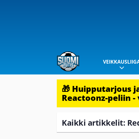
VEIKKAUSLIIG
🎁 Huipputarjous 
Reactoonz-peliin - 
Kaikki artikkelit: R