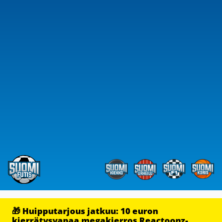
🎁 Huipputarjous jatkuu: 10 euron
kierrätysvapaa megakierros Reactoonz-