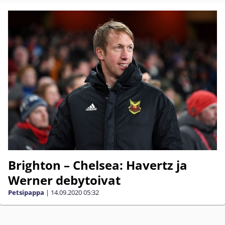
Brighton – Chelsea: Havertz ja
Werner debytoivat
Petsipappa
|
14.09.2020
05:32