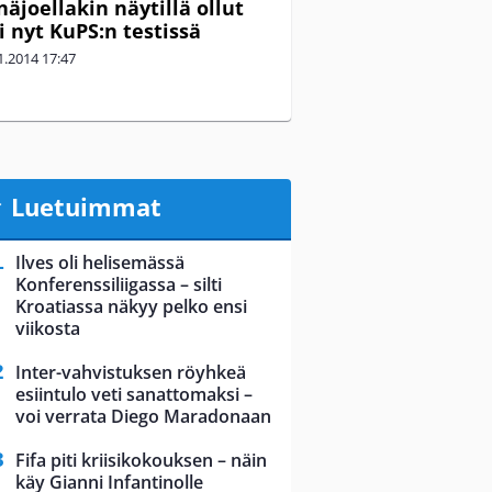
näjoellakin näytillä ollut
i nyt KuPS:n testissä
1.2014
17:47
Luetuimmat
Ilves oli helisemässä
Konferenssiliigassa – silti
Kroatiassa näkyy pelko ensi
viikosta
Inter-vahvistuksen röyhkeä
esiintulo veti sanattomaksi –
voi verrata Diego Maradonaan
Fifa piti kriisikokouksen – näin
käy Gianni Infantinolle