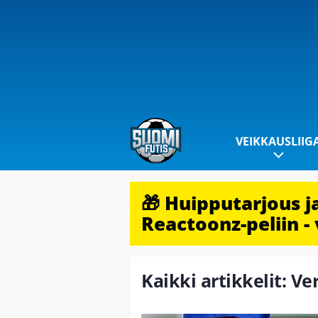
VEIKKAUSLIIG
🎁 Huipputarjous 
Reactoonz-peliin - 
Kaikki artikkelit: V