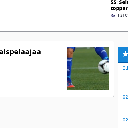
SS: Sei
toppar
Kai
|
21.0
laispelaajaa