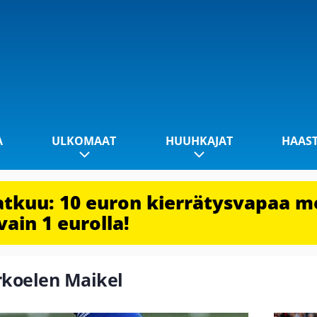
A
ULKOMAAT
HUUHKAJAT
HAAS
jatkuu: 10 euron kierrätysvapaa m
vain 1 eurolla!
erkoelen Maikel