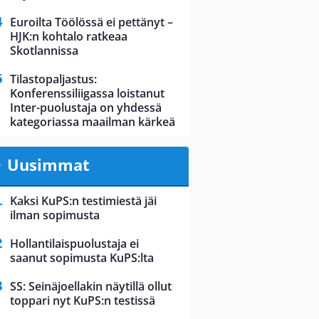
Euroilta Töölössä ei pettänyt –
HJK:n kohtalo ratkeaa
Skotlannissa
Tilastopaljastus:
Konferenssiliigassa loistanut
Inter-puolustaja on yhdessä
kategoriassa maailman kärkeä
Uusimmat
Kaksi KuPS:n testimiestä jäi
ilman sopimusta
Hollantilaispuolustaja ei
saanut sopimusta KuPS:lta
SS: Seinäjoellakin näytillä ollut
toppari nyt KuPS:n testissä