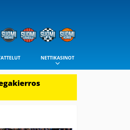
TATTELUT
NETTIKASINOT
egakierros