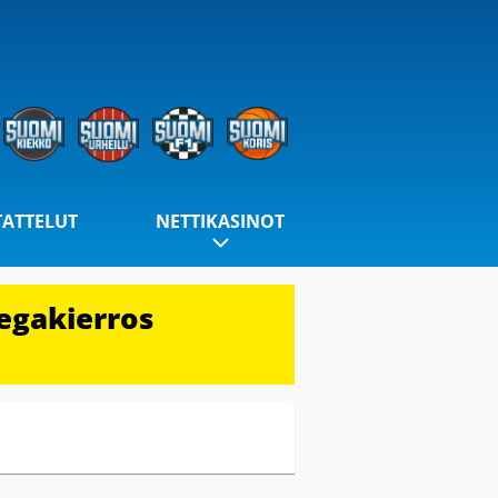
TATTELUT
NETTIKASINOT
egakierros