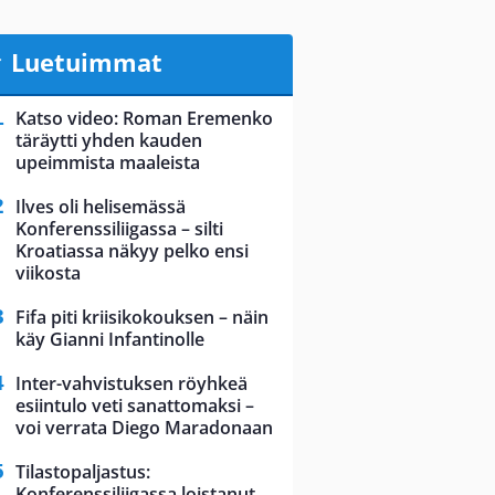
Luetuimmat
Katso video: Roman Eremenko
täräytti yhden kauden
upeimmista maaleista
Ilves oli helisemässä
Konferenssiliigassa – silti
Kroatiassa näkyy pelko ensi
viikosta
Fifa piti kriisikokouksen – näin
käy Gianni Infantinolle
Inter-vahvistuksen röyhkeä
esiintulo veti sanattomaksi –
voi verrata Diego Maradonaan
Tilastopaljastus:
Konferenssiliigassa loistanut