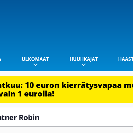
A
ULKOMAAT
HUUHKAJAT
HAAS
jatkuu: 10 euron kierrätysvapaa m
vain 1 eurolla!
entner Robin