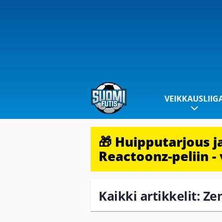
VEIKKAUSLIIG
🎁 Huipputarjous 
Reactoonz-peliin - 
Kaikki artikkelit: Z