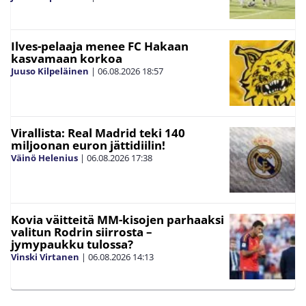
Ilves-pelaaja menee FC Hakaan
kasvamaan korkoa
Juuso Kilpeläinen
|
06.08.2026
18:57
Virallista: Real Madrid teki 140
miljoonan euron jättidiilin!
Väinö Helenius
|
06.08.2026
17:38
Kovia väitteitä MM-kisojen parhaaksi
valitun Rodrin siirrosta –
jymypaukku tulossa?
Vinski Virtanen
|
06.08.2026
14:13