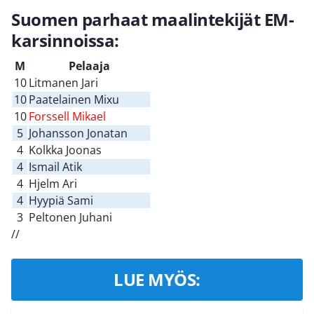
Suomen parhaat maalintekijät EM-
karsinnoissa:
M
Pelaaja
10
Litmanen Jari
10
Paatelainen Mixu
10
Forssell Mikael
5
Johansson Jonatan
4
Kolkka Joonas
4
Ismail Atik
4
Hjelm Ari
4
Hyypiä Sami
3
Peltonen Juhani
//
LUE MYÖS: