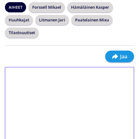
AIHEET
Forssell Mikael
Hämäläinen Kasper
Huuhkajat
Litmanen Jari
Paatelainen Mixu
Tilastouutiset
Jaa
1€ = 10€ arvosta
ilmaiskierroksia ilman
kierrätystä!
Talleta 1€
Saat heti 50 ilmaiskierrosta Tuohi 1000 -
peliin (arvo 0,20€ per kierros)!