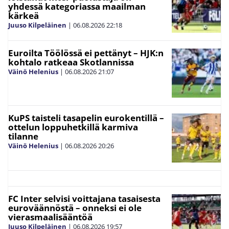
yhdessä kategoriassa maailman
kärkeä
Juuso Kilpeläinen
|
06.08.2026
22:18
Euroilta Töölössä ei pettänyt – HJK:n
kohtalo ratkeaa Skotlannissa
Väinö Helenius
|
06.08.2026
21:07
KuPS taisteli tasapelin eurokentillä –
ottelun loppuhetkillä karmiva
tilanne
Väinö Helenius
|
06.08.2026
20:26
FC Inter selvisi voittajana tasaisesta
euroväännöstä – onneksi ei ole
vierasmaalisääntöä
Juuso Kilpeläinen
|
06.08.2026
19:57