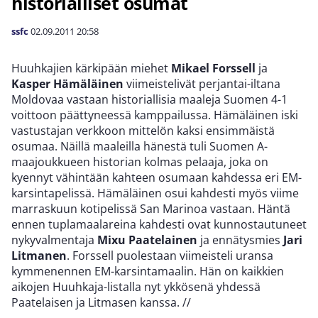
historialliset osumat
ssfc
02.09.2011
20:58
Huuhkajien kärkipään miehet
Mikael Forssell
ja
Kasper Hämäläinen
viimeistelivät perjantai-iltana
Moldovaa vastaan historiallisia maaleja Suomen 4-1
voittoon päättyneessä kamppailussa. Hämäläinen iski
vastustajan verkkoon mittelön kaksi ensimmäistä
osumaa. Näillä maaleilla hänestä tuli Suomen A-
maajoukkueen historian kolmas pelaaja, joka on
kyennyt vähintään kahteen osumaan kahdessa eri EM-
karsintapelissä. Hämäläinen osui kahdesti myös viime
marraskuun kotipelissä San Marinoa vastaan. Häntä
ennen tuplamaalareina kahdesti ovat kunnostautuneet
nykyvalmentaja
Mixu Paatelainen
ja ennätysmies
Jari
Litmanen
. Forssell puolestaan viimeisteli uransa
kymmenennen EM-karsintamaalin. Hän on kaikkien
aikojen Huuhkaja-listalla nyt ykkösenä yhdessä
Paatelaisen ja Litmasen kanssa.
//