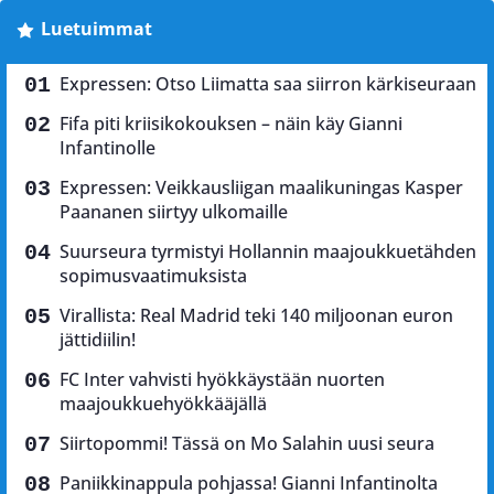
Luetuimmat
Expressen: Otso Liimatta saa siirron kärkiseuraan
Fifa piti kriisikokouksen – näin käy Gianni
Infantinolle
Expressen: Veikkausliigan maalikuningas Kasper
Paananen siirtyy ulkomaille
Suurseura tyrmistyi Hollannin maajoukkuetähden
sopimusvaatimuksista
Virallista: Real Madrid teki 140 miljoonan euron
jättidiilin!
FC Inter vahvisti hyökkäystään nuorten
maajoukkuehyökkääjällä
Siirtopommi! Tässä on Mo Salahin uusi seura
Paniikkinappula pohjassa! Gianni Infantinolta