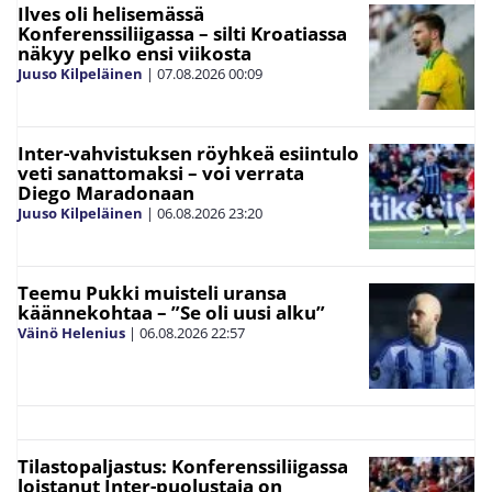
Ilves oli helisemässä
Konferenssiliigassa – silti Kroatiassa
näkyy pelko ensi viikosta
Juuso Kilpeläinen
|
07.08.2026
00:09
Inter-vahvistuksen röyhkeä esiintulo
veti sanattomaksi – voi verrata
Diego Maradonaan
Juuso Kilpeläinen
|
06.08.2026
23:20
Teemu Pukki muisteli uransa
käännekohtaa – ”Se oli uusi alku”
Väinö Helenius
|
06.08.2026
22:57
Tilastopaljastus: Konferenssiliigassa
loistanut Inter-puolustaja on