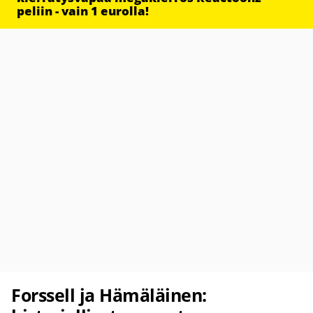
peliin - vain 1 eurolla!
Forssell ja Hämäläinen: