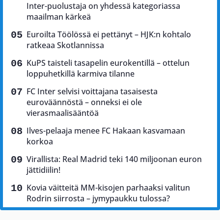
Inter-puolustaja on yhdessä kategoriassa
maailman kärkeä
Euroilta Töölössä ei pettänyt – HJK:n kohtalo
ratkeaa Skotlannissa
KuPS taisteli tasapelin eurokentillä – ottelun
loppuhetkillä karmiva tilanne
FC Inter selvisi voittajana tasaisesta
euroväännöstä – onneksi ei ole
vierasmaalisääntöä
Ilves-pelaaja menee FC Hakaan kasvamaan
korkoa
Virallista: Real Madrid teki 140 miljoonan euron
jättidiilin!
Kovia väitteitä MM-kisojen parhaaksi valitun
Rodrin siirrosta – jymypaukku tulossa?