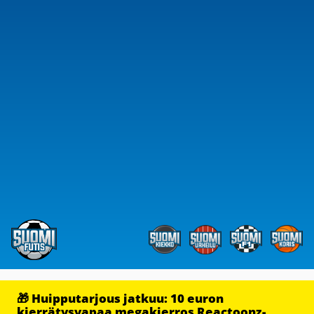
🎁 Huipputarjous jatkuu: 10 euron
kierrätysvapaa megakierros Reactoonz-