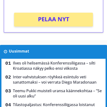
Ei kierrätysvaatimusta!
PELAA NYT
Uusimmat
Ilves oli helisemässä Konferenssiliigassa – silti
Kroatiassa näkyy pelko ensi viikosta
Inter-vahvistuksen röyhkeä esiintulo veti
sanattomaksi – voi verrata Diego Maradonaan
Teemu Pukki muisteli uransa käännekohtaa – ”Se
oli uusi alku”
Tilastopaljastus: Konferenssiliigassa loistanut