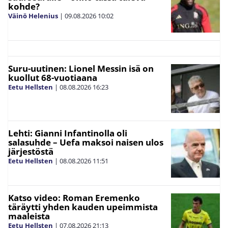
kohde?
Väinö Helenius
|
09.08.2026
10:02
Suru-uutinen: Lionel Messin isä on
kuollut 68-vuotiaana
Eetu Hellsten
|
08.08.2026
16:23
Lehti: Gianni Infantinolla oli
salasuhde – Uefa maksoi naisen ulos
järjestöstä
Eetu Hellsten
|
08.08.2026
11:51
Katso video: Roman Eremenko
täräytti yhden kauden upeimmista
maaleista
Eetu Hellsten
|
07.08.2026
21:13