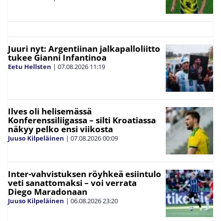
Juuri nyt: Argentiinan jalkapalloliitto
tukee Gianni Infantinoa
Eetu Hellsten
|
07.08.2026
11:19
Ilves oli helisemässä
Konferenssiliigassa – silti Kroatiassa
näkyy pelko ensi viikosta
Juuso Kilpeläinen
|
07.08.2026
00:09
Inter-vahvistuksen röyhkeä esiintulo
veti sanattomaksi – voi verrata
Diego Maradonaan
Juuso Kilpeläinen
|
06.08.2026
23:20