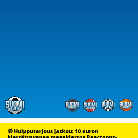
🎁 Huipputarjous jatkuu: 10 euron
kierrätysvapaa megakierros Reactoonz-