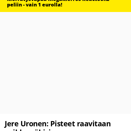
peliin - vain 1 eurolla!
Jere Uronen: Pisteet raavitaan