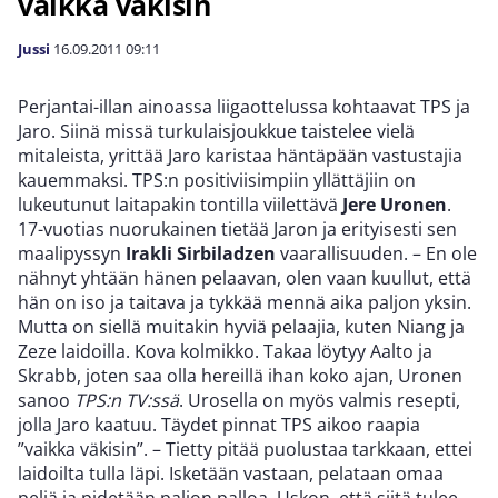
vaikka väkisin
Jussi
16.09.2011
09:11
Perjantai-illan ainoassa liigaottelussa kohtaavat TPS ja
Jaro. Siinä missä turkulaisjoukkue taistelee vielä
mitaleista, yrittää Jaro karistaa häntäpään vastustajia
kauemmaksi. TPS:n positiviisimpiin yllättäjiin on
lukeutunut laitapakin tontilla viilettävä
Jere Uronen
.
17-vuotias nuorukainen tietää Jaron ja erityisesti sen
maalipyssyn
Irakli Sirbiladzen
vaarallisuuden. – En ole
nähnyt yhtään hänen pelaavan, olen vaan kuullut, että
hän on iso ja taitava ja tykkää mennä aika paljon yksin.
Mutta on siellä muitakin hyviä pelaajia, kuten Niang ja
Zeze laidoilla. Kova kolmikko. Takaa löytyy Aalto ja
Skrabb, joten saa olla hereillä ihan koko ajan, Uronen
sanoo
TPS:n TV:ssä
. Urosella on myös valmis resepti,
jolla Jaro kaatuu. Täydet pinnat TPS aikoo raapia
”vaikka väkisin”. – Tietty pitää puolustaa tarkkaan, ettei
laidoilta tulla läpi. Isketään vastaan, pelataan omaa