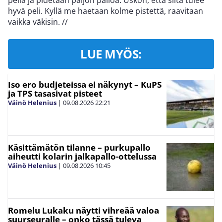
peliä ja pidetään paljon palloa. Uskon, että siitä tulee
hyvä peli. Kyllä me haetaan kolme pistettä, raavitaan
vaikka väkisin.
//
LUE MYÖS:
Iso ero budjeteissa ei näkynyt – KuPS
ja TPS tasasivat pisteet
Väinö Helenius
|
09.08.2026
22:21
Käsittämätön tilanne – purkupallo
aiheutti kolarin jalkapallo-ottelussa
Väinö Helenius
|
09.08.2026
10:45
Romelu Lukaku näytti vihreää valoa
suurseuralle – onko tässä tuleva