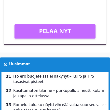
Peli: Reactoonz
Vain uusille asiakkaille!
PELAA NYT
Uusimmat
Iso ero budjeteissa ei näkynyt – KuPS ja TPS
tasasivat pisteet
Käsittämätön tilanne – purkupallo aiheutti kolarin
jalkapallo-ottelussa
Romelu Lukaku näytti vihreää valoa suurseuralle –