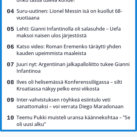
onko tässä tuleva kohde?
Suru-uutinen: Lionel Messin isä on kuollut 68-
vuotiaana
Lehti: Gianni Infantinolla oli salasuhde – Uefa
maksoi naisen ulos järjestöstä
Katso video: Roman Eremenko täräytti yhden
kauden upeimmista maaleista
Juuri nyt: Argentiinan jalkapalloliitto tukee Gianni
Infantinoa
Ilves oli helisemässä Konferenssiliigassa – silti
Kroatiassa näkyy pelko ensi viikosta
Inter-vahvistuksen röyhkeä esiintulo veti
sanattomaksi – voi verrata Diego Maradonaan
Teemu Pukki muisteli uransa käännekohtaa – ”Se
oli uusi alku”