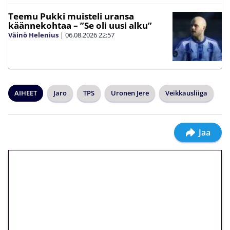
Teemu Pukki muisteli uransa
käännekohtaa – ”Se oli uusi alku”
Väinö Helenius
|
06.08.2026
22:57
AIHEET
Jaro
TPS
Uronen Jere
Veikkausliiga
Jaa
🎁 Huipputarjous jatkuu: 10
euron kierrätysvapaa
megakierros Reactoonz-
peliin – vain 1 eurolla!