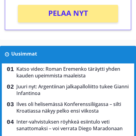
PELAA NYT
Uusimmat
Katso video: Roman Eremenko täräytti yhden
kauden upeimmista maaleista
Juuri nyt: Argentiinan jalkapalloliitto tukee Gianni
Infantinoa
Ilves oli helisemässä Konferenssiliigassa – silti
Kroatiassa näkyy pelko ensi viikosta
Inter-vahvistuksen röyhkeä esiintulo veti
sanattomaksi – voi verrata Diego Maradonaan