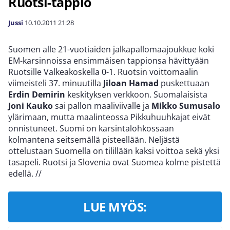
Ruotsi-tappio
Jussi
10.10.2011
21:28
Suomen alle 21-vuotiaiden jalkapallomaajoukkue koki
EM-karsinnoissa ensimmäisen tappionsa hävittyään
Ruotsille Valkeakoskella 0-1. Ruotsin voittomaalin
viimeisteli 37. minuutilla
Jiloan Hamad
puskettuaan
Erdin Demirin
keskityksen verkkoon. Suomalaisista
Joni Kauko
sai pallon maaliviivalle ja
Mikko Sumusalo
ylärimaan, mutta maalinteossa Pikkuhuuhkajat eivät
onnistuneet. Suomi on karsintalohkossaan
kolmantena seitsemällä pisteellään. Neljästä
ottelustaan Suomella on tilillään kaksi voittoa sekä yksi
tasapeli. Ruotsi ja Slovenia ovat Suomea kolme pistettä
edellä.
//
LUE MYÖS: