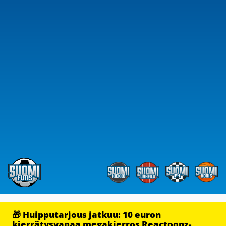
🎁 Huipputarjous jatkuu: 10 euron
kierrätysvapaa megakierros Reactoonz-