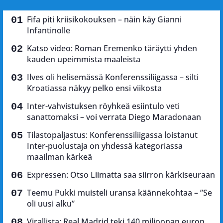
Fifa piti kriisikokouksen – näin käy Gianni
Infantinolle
Katso video: Roman Eremenko täräytti yhden
kauden upeimmista maaleista
Ilves oli helisemässä Konferenssiliigassa – silti
Kroatiassa näkyy pelko ensi viikosta
Inter-vahvistuksen röyhkeä esiintulo veti
sanattomaksi – voi verrata Diego Maradonaan
Tilastopaljastus: Konferenssiliigassa loistanut
Inter-puolustaja on yhdessä kategoriassa
maailman kärkeä
Expressen: Otso Liimatta saa siirron kärkiseuraan
Teemu Pukki muisteli uransa käännekohtaa – ”Se
oli uusi alku”
Virallista: Real Madrid teki 140 miljoonan euron