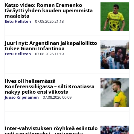
Katso video: Roman Eremenko
täräytti yhden kauden upeimmista
maaleista
Eetu Hellsten
|
07.08.2026
21:13
Juuri nyt: Argentiinan jalkapalloliitto
tukee Gianni Infantinoa
Eetu Hellsten
|
07.08.2026
11:19
Ilves oli helisemässä
Konferenssiliigassa – silti Kroatiassa
näkyy pelko ensi viikosta
Juuso Kilpeläinen
|
07.08.2026
00:09
Inter-vahvistuksen röyhkeä esiintulo
veti sanattomaksi – voi verrata