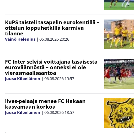
KuPS taisteli tasapelin eurokentillä –
ottelun loppuhetkillä karmiva
tilanne
Väinö Helenius
|
06.08.2026
20:26
FC Inter selvisi voittajana tasaisesta
euroväännöstä – onneksi ei ole
vierasmaalisääntöä
Juuso Kilpeläinen
|
06.08.2026
19:57
Ilves-pelaaja menee FC Hakaan
kasvamaan korkoa
Juuso Kilpeläinen
|
06.08.2026
18:57