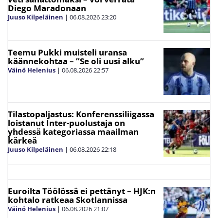
Diego Maradonaan
Juuso Kilpeläinen
|
06.08.2026
23:20
Teemu Pukki muisteli uransa
käännekohtaa – ”Se oli uusi alku”
Väinö Helenius
|
06.08.2026
22:57
Tilastopaljastus: Konferenssiliigassa
loistanut Inter-puolustaja on
yhdessä kategoriassa maailman
kärkeä
Juuso Kilpeläinen
|
06.08.2026
22:18
Euroilta Töölössä ei pettänyt – HJK:n
kohtalo ratkeaa Skotlannissa
Väinö Helenius
|
06.08.2026
21:07