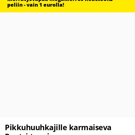
peliin - vain 1 eurolla!
Pikkuhuuhkajille karmaiseva