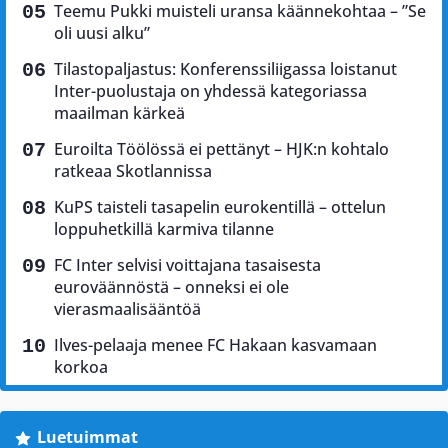
Teemu Pukki muisteli uransa käännekohtaa – ”Se
oli uusi alku”
Tilastopaljastus: Konferenssiliigassa loistanut
Inter-puolustaja on yhdessä kategoriassa
maailman kärkeä
Euroilta Töölössä ei pettänyt – HJK:n kohtalo
ratkeaa Skotlannissa
KuPS taisteli tasapelin eurokentillä – ottelun
loppuhetkillä karmiva tilanne
FC Inter selvisi voittajana tasaisesta
euroväännöstä – onneksi ei ole
vierasmaalisääntöä
Ilves-pelaaja menee FC Hakaan kasvamaan
korkoa
Luetuimmat