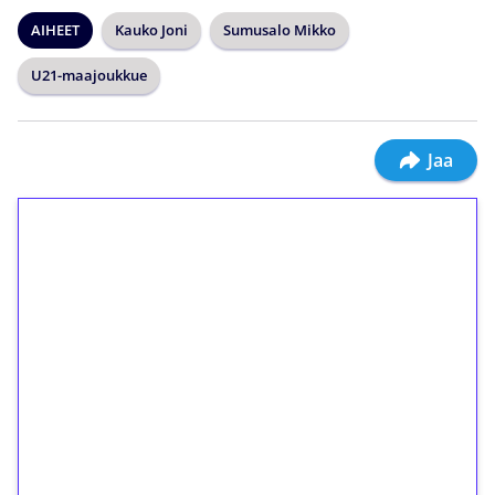
AIHEET
Kauko Joni
Sumusalo Mikko
U21-maajoukkue
Jaa
1€ = 10€ arvosta
ilmaiskierroksia ilman
kierrätystä!
Talleta 1€
Saat heti 50 ilmaiskierrosta Tuohi 1000 -
peliin (arvo 0,20€ per kierros)!
Ei kierrätysvaatimusta!