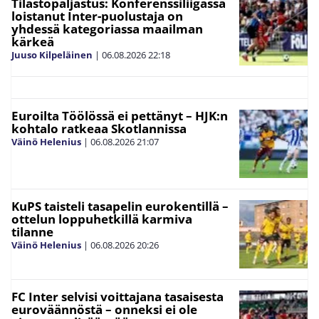
Tilastopaljastus: Konferenssiliigassa
loistanut Inter-puolustaja on
yhdessä kategoriassa maailman
kärkeä
Juuso Kilpeläinen
|
06.08.2026
22:18
Euroilta Töölössä ei pettänyt – HJK:n
kohtalo ratkeaa Skotlannissa
Väinö Helenius
|
06.08.2026
21:07
KuPS taisteli tasapelin eurokentillä –
ottelun loppuhetkillä karmiva
tilanne
Väinö Helenius
|
06.08.2026
20:26
FC Inter selvisi voittajana tasaisesta
euroväännöstä – onneksi ei ole