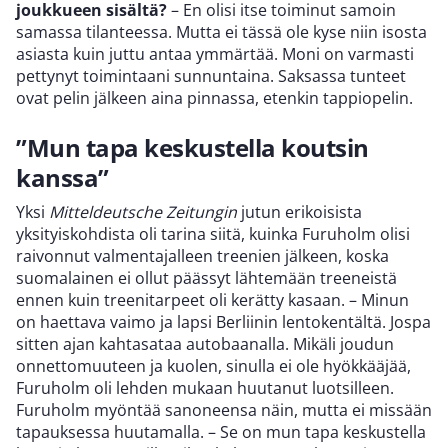
joukkueen sisältä?
– En olisi itse toiminut samoin
samassa tilanteessa. Mutta ei tässä ole kyse niin isosta
asiasta kuin juttu antaa ymmärtää. Moni on varmasti
pettynyt toimintaani sunnuntaina. Saksassa tunteet
ovat pelin jälkeen aina pinnassa, etenkin tappiopelin.
”Mun tapa keskustella koutsin
kanssa”
Yksi
Mitteldeutsche Zeitungin
jutun erikoisista
yksityiskohdista oli tarina siitä, kuinka Furuholm olisi
raivonnut valmentajalleen treenien jälkeen, koska
suomalainen ei ollut päässyt lähtemään treeneistä
ennen kuin treenitarpeet oli kerätty kasaan. – Minun
on haettava vaimo ja lapsi Berliinin lentokentältä. Jospa
sitten ajan kahtasataa autobaanalla. Mikäli joudun
onnettomuuteen ja kuolen, sinulla ei ole hyökkääjää,
Furuholm oli lehden mukaan huutanut luotsilleen.
Furuholm myöntää sanoneensa näin, mutta ei missään
tapauksessa huutamalla. – Se on mun tapa keskustella