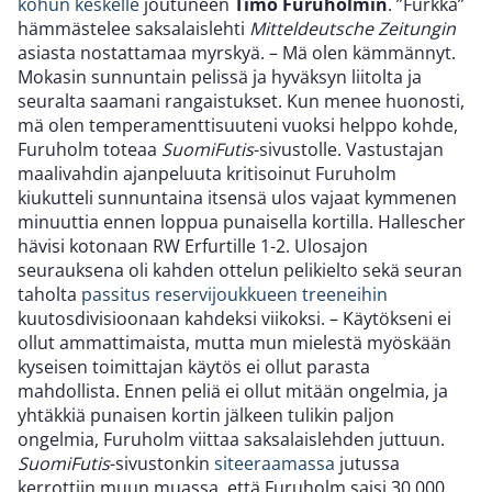
kohun keskelle
joutuneen
Timo Furuholmin
. ”Furkka”
hämmästelee saksalaislehti
Mitteldeutsche Zeitungin
asiasta nostattamaa myrskyä. – Mä olen kämmännyt.
Mokasin sunnuntain pelissä ja hyväksyn liitolta ja
seuralta saamani rangaistukset. Kun menee huonosti,
mä olen temperamenttisuuteni vuoksi helppo kohde,
Furuholm toteaa
SuomiFutis
-sivustolle. Vastustajan
maalivahdin ajanpeluuta kritisoinut Furuholm
kiukutteli sunnuntaina itsensä ulos vajaat kymmenen
minuuttia ennen loppua punaisella kortilla. Hallescher
hävisi kotonaan RW Erfurtille 1-2. Ulosajon
seurauksena oli kahden ottelun pelikielto sekä seuran
taholta
passitus reservijoukkueen treeneihin
kuutosdivisioonaan kahdeksi viikoksi. – Käytökseni ei
ollut ammattimaista, mutta mun mielestä myöskään
kyseisen toimittajan käytös ei ollut parasta
mahdollista. Ennen peliä ei ollut mitään ongelmia, ja
yhtäkkiä punaisen kortin jälkeen tulikin paljon
ongelmia, Furuholm viittaa saksalaislehden juttuun.
SuomiFutis
-sivustonkin
siteeraamassa
jutussa
kerrottiin muun muassa, että Furuholm saisi 30 000