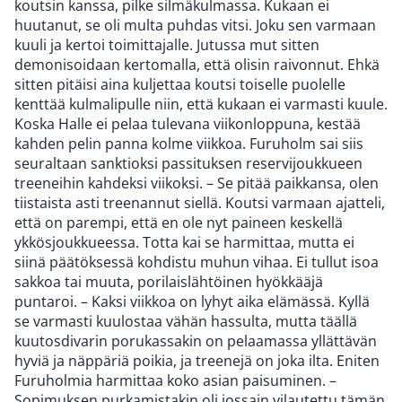
koutsin kanssa, pilke silmäkulmassa. Kukaan ei
huutanut, se oli multa puhdas vitsi. Joku sen varmaan
kuuli ja kertoi toimittajalle. Jutussa mut sitten
demonisoidaan kertomalla, että olisin raivonnut. Ehkä
sitten pitäisi aina kuljettaa koutsi toiselle puolelle
kenttää kulmalipulle niin, että kukaan ei varmasti kuule.
Koska Halle ei pelaa tulevana viikonloppuna, kestää
kahden pelin panna kolme viikkoa. Furuholm sai siis
seuraltaan sanktioksi passituksen reservijoukkueen
treeneihin kahdeksi viikoksi. – Se pitää paikkansa, olen
tiistaista asti treenannut siellä. Koutsi varmaan ajatteli,
että on parempi, että en ole nyt paineen keskellä
ykkösjoukkueessa. Totta kai se harmittaa, mutta ei
siinä päätöksessä kohdistu muhun vihaa. Ei tullut isoa
sakkoa tai muuta, porilaislähtöinen hyökkääjä
puntaroi. – Kaksi viikkoa on lyhyt aika elämässä. Kyllä
se varmasti kuulostaa vähän hassulta, mutta täällä
kuutosdivarin porukassakin on pelaamassa yllättävän
hyviä ja näppäriä poikia, ja treenejä on joka ilta. Eniten
Furuholmia harmittaa koko asian paisuminen. –
Sopimuksen purkamistakin oli jossain vilautettu tämän