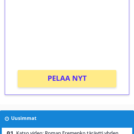
ilmaiskierroksia ilman
kierrätystä!
Talleta 1€
Saat heti 50 ilmaiskierrosta Tuohi 1000 -
peliin (arvo 0,20€ per kierros)!
Ei kierrätysvaatimusta!
PELAA NYT
Uusimmat
Katso video: Roman Eremenko täräytti yhden