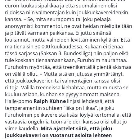
euron kuukausipalkkaa ja että suomalainen olisi
riidoissa niin valmentajan kuin joukkuekavereidenkin
kanssa. – Se, mitä seurapomo tai joku pelaaja
anonyymisti kommentoi, ne ovat heidän mielipiteitään
ja pitävät varmaan paikkansa. Ei juttu sinänsä
loukannut, mutta valheiden levittäminen kylläkin. Että
mä tienaisin 30 000 kuukaudessa. Kukaan ei tienaa
tässä sarjassa (Saksan 3. Bundesliiga) niin paljon eikä
tule koskaan tienaamaankaan, Furuholm naurahtaa.
Furuholm myöntää, että treenikentällä pientä skismaa
on välillä ollut. – Mutta sitä en jutussa ymmärtänyt,
että joukkuekaverien tai valmentajien kanssa olisi
riitoja. Välillä treeneissä kiehahtaa, mutta minusta se
kuuluu asiaan, kunhan se pysyy ammattimaisena.
Halle-pomo
Ralph Kühne
linjasi lehdessä, että
temperamentin suhteen ”liika on liikaa”, ja joku
Furuholmin pelikavereista lisäsi löylyä kertomalla, että
vastaavia ongelmia tuomareiden kanssa olisi ollut jo
viime kaudella.
Mitä ajattelet siitä, että joku
joukkuekaveri on vuotanut asioita lehteen