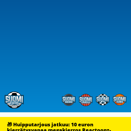
🎁 Huipputarjous jatkuu: 10 euron
kierrätysvapaa megakierros Reactoonz-