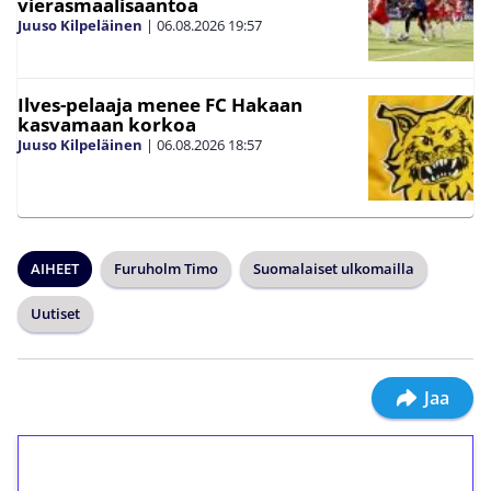
vierasmaalisääntöä
Juuso Kilpeläinen
|
06.08.2026
19:57
Ilves-pelaaja menee FC Hakaan
kasvamaan korkoa
Juuso Kilpeläinen
|
06.08.2026
18:57
AIHEET
Furuholm Timo
Suomalaiset ulkomailla
Uutiset
Jaa
1€ = 10€ arvosta