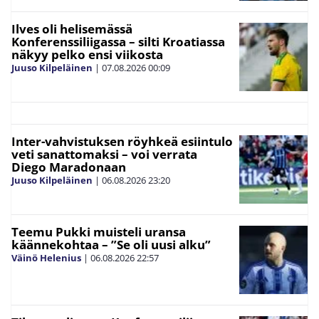
Ilves oli helisemässä
Konferenssiliigassa – silti Kroatiassa
näkyy pelko ensi viikosta
Juuso Kilpeläinen
|
07.08.2026
00:09
Inter-vahvistuksen röyhkeä esiintulo
veti sanattomaksi – voi verrata
Diego Maradonaan
Juuso Kilpeläinen
|
06.08.2026
23:20
Teemu Pukki muisteli uransa
käännekohtaa – ”Se oli uusi alku”
Väinö Helenius
|
06.08.2026
22:57