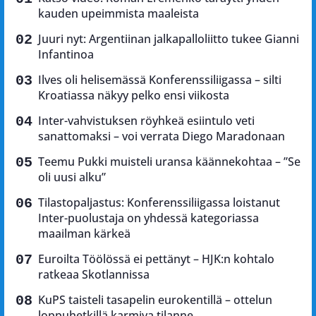
kauden upeimmista maaleista
Juuri nyt: Argentiinan jalkapalloliitto tukee Gianni
Infantinoa
Ilves oli helisemässä Konferenssiliigassa – silti
Kroatiassa näkyy pelko ensi viikosta
Inter-vahvistuksen röyhkeä esiintulo veti
sanattomaksi – voi verrata Diego Maradonaan
Teemu Pukki muisteli uransa käännekohtaa – ”Se
oli uusi alku”
Tilastopaljastus: Konferenssiliigassa loistanut
Inter-puolustaja on yhdessä kategoriassa
maailman kärkeä
Euroilta Töölössä ei pettänyt – HJK:n kohtalo
ratkeaa Skotlannissa
KuPS taisteli tasapelin eurokentillä – ottelun
loppuhetkillä karmiva tilanne