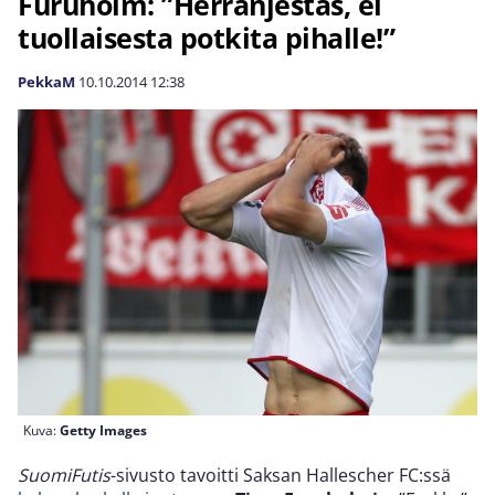
Furuholm: ”Herranjestas, ei
tuollaisesta potkita pihalle!”
PekkaM
10.10.2014
12:38
Kuva:
Getty Images
SuomiFutis
-sivusto tavoitti Saksan Hallescher FC:ssä