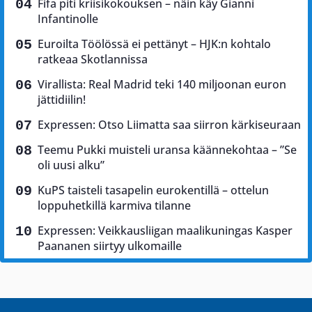
Fifa piti kriisikokouksen – näin käy Gianni
Infantinolle
Euroilta Töölössä ei pettänyt – HJK:n kohtalo
ratkeaa Skotlannissa
Virallista: Real Madrid teki 140 miljoonan euron
jättidiilin!
Expressen: Otso Liimatta saa siirron kärkiseuraan
Teemu Pukki muisteli uransa käännekohtaa – ”Se
oli uusi alku”
KuPS taisteli tasapelin eurokentillä – ottelun
loppuhetkillä karmiva tilanne
Expressen: Veikkausliigan maalikuningas Kasper
Paananen siirtyy ulkomaille