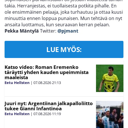
takia. Herranjestas, ei tuollaisesta potkita pihalle. En
ole ensimmäinen pelaaja, joka turhautuu ja ottaa kuusi
minuuttia ennen loppua punaisen. Mun tehtävä on nyt
ansaita luottamus, kun seuraavan kerran pelaan.
Pekka Mäntylä
Twitter:
@pjmant
LUE MYÖS:
Katso video: Roman Eremenko
täräytti yhden kauden upeimmista
maaleista
Eetu Hellsten
|
07.08.2026
21:13
Juuri nyt: Argentiinan jalkapalloliitto
tukee Gianni Infantinoa
Eetu Hellsten
|
07.08.2026
11:19