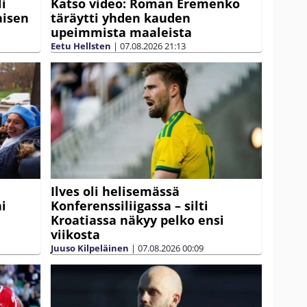
li
Katso video: Roman Eremenko
aisen
täräytti yhden kauden
upeimmista maaleista
Eetu Hellsten
|
07.08.2026
21:13
Ilves oli helisemässä
ni
Konferenssiliigassa – silti
Kroatiassa näkyy pelko ensi
viikosta
Juuso Kilpeläinen
|
07.08.2026
00:09