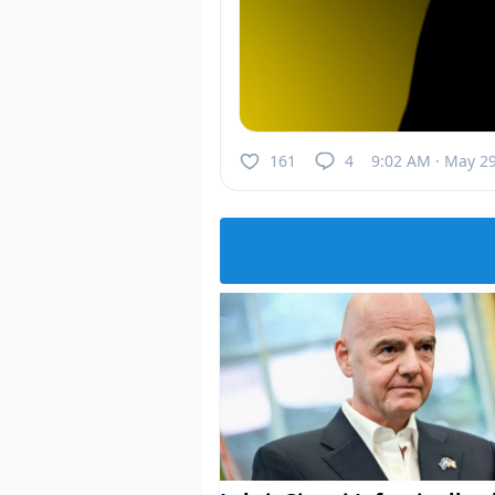
161
4
9:02 AM · May 29