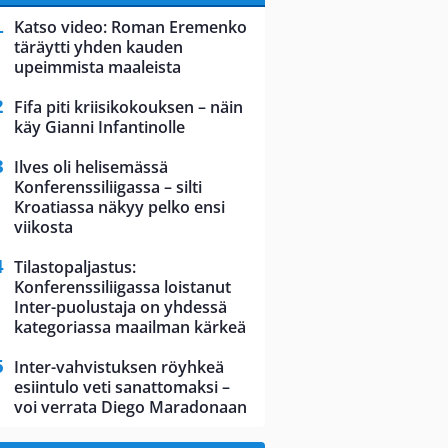
Katso video: Roman Eremenko
täräytti yhden kauden
upeimmista maaleista
Fifa piti kriisikokouksen – näin
käy Gianni Infantinolle
Ilves oli helisemässä
Konferenssiliigassa – silti
Kroatiassa näkyy pelko ensi
viikosta
Tilastopaljastus:
Konferenssiliigassa loistanut
Inter-puolustaja on yhdessä
kategoriassa maailman kärkeä
Inter-vahvistuksen röyhkeä
esiintulo veti sanattomaksi –
voi verrata Diego Maradonaan