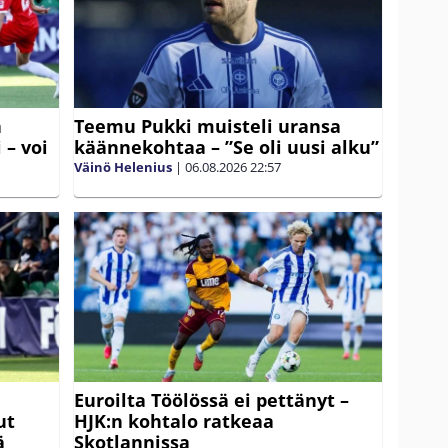
ä
Teemu Pukki muisteli uransa
 – voi
käännekohtaa – ”Se oli uusi alku”
Väinö Helenius
|
06.08.2026
22:57
Euroilta Töölössä ei pettänyt –
ut
HJK:n kohtalo ratkeaa
ä
Skotlannissa