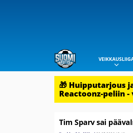
VEIKKAUSLIIG
🎁 Huipputarjous 
Reactoonz-peliin - 
Tim Sparv sai pääva