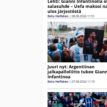
Lehti: Gianni Infantinolla o
salasuhde – Uefa maksoi n
ulos järjestöstä
Eetu Hellsten
|
08.08.2026
11:51
Juuri nyt: Argentiinan
jalkapalloliitto tukee Gian
Infantinoa
Eetu Hellsten
|
07.08.2026
11:19