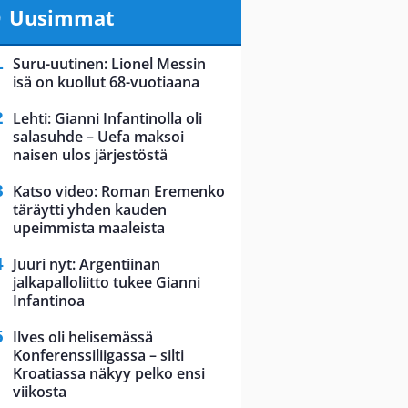
Uusimmat
Suru-uutinen: Lionel Messin
isä on kuollut 68-vuotiaana
Lehti: Gianni Infantinolla oli
salasuhde – Uefa maksoi
naisen ulos järjestöstä
Katso video: Roman Eremenko
täräytti yhden kauden
upeimmista maaleista
Juuri nyt: Argentiinan
jalkapalloliitto tukee Gianni
Infantinoa
Ilves oli helisemässä
Konferenssiliigassa – silti
Kroatiassa näkyy pelko ensi
viikosta