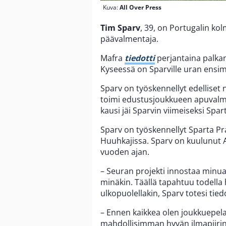
Kuva:
All Over Press
Tim Sparv
, 39, on Portugalin ko
päävalmentaja.
Mafra
tiedotti
perjantaina palka
Kyseessä on Sparville uran ensi
Sparv on työskennellyt edelliset 
toimi edustusjoukkueen apuvalmen
kausi jäi Sparvin viimeiseksi Spa
Sparv on työskennellyt Sparta P
Huuhkajissa. Sparv on kuulunut
vuoden ajan.
– Seuran projekti innostaa minua
minäkin. Täällä tapahtuu todella h
ulkopuolellakin, Sparv totesi tied
– Ennen kaikkea olen joukkuepe
mahdollisimman hyvän ilmapiirin 