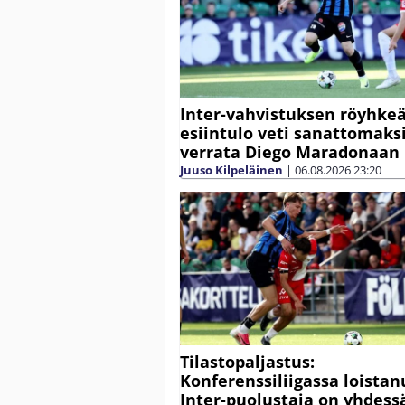
Inter-vahvistuksen röyhke
esiintulo veti sanattomaksi
verrata Diego Maradonaan
Juuso Kilpeläinen
|
06.08.2026
23:20
Tilastopaljastus:
Konferenssiliigassa loistan
Inter-puolustaja on yhdess