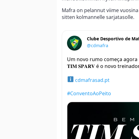
Mafra on pelannut viime vuosina 
sitten kolmannelle sarjatasolle.
Clube Desportivo de Ma
@cdmafra
Um novo rumo começa agora
𝐓𝐈𝐌 𝐒𝐏𝐀𝐑𝐕 é o novo treinad
cdmafrasad.pt
#ConventoAoPeito