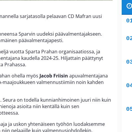
lmannella sarjatasolla pelaavan CD Mafran uusi
nneensa Sparvin uudeksi päävalmentajakseen.
mmäinen päävalmentajapesti.
neljä vuotta Sparta Prahan organisaatiossa, ja
tajana kaudella 2024-25. Hiljattain päättynyt
rta Prahassa.
rahan ohella myös
Jacob Friisin
apuvalmentajana
 A-maajoukkueen valmennustiimiin noin kahden
. Seura on todella kunnianhimoinen juuri niin kuin
ienoja asioita niin kentällä kuin sen
otteessa.
laaja ja uskon yhtenäiseen työhön luodaksemme
niin pelaajille kuin valmennusjohdollekin.