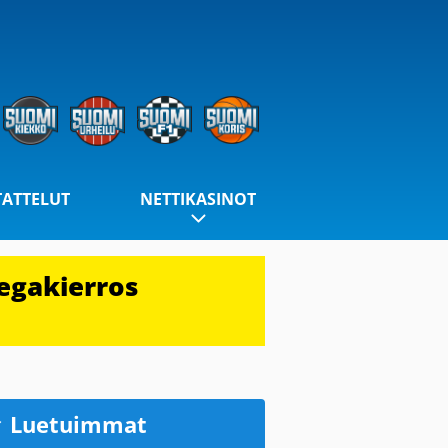
TATTELUT
NETTIKASINOT
egakierros
Luetuimmat