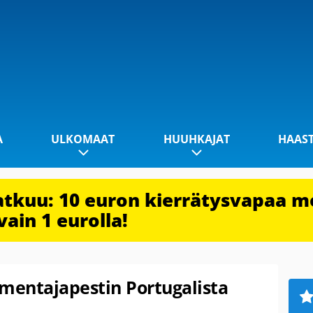
A
ULKOMAAT
HUUHKAJAT
HAAS
jatkuu: 10 euron kierrätysvapaa m
vain 1 eurolla!
lmentajapestin Portugalista