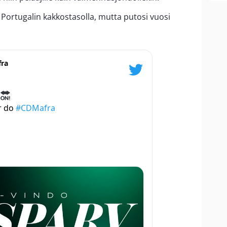
Portugalin kakkostasolla, mutta putosi vuosi
fra
or do
#CDMafra