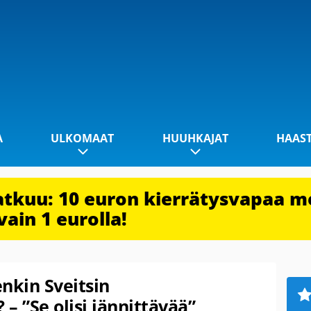
A
ULKOMAAT
HUUHKAJAT
HAAS
jatkuu: 10 euron kierrätysvapaa m
vain 1 eurolla!
nkin Sveitsin
 ”Se olisi jännittävää”