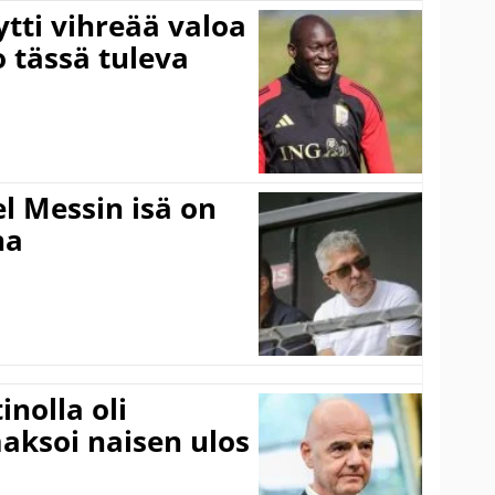
tti vihreää valoa
o tässä tuleva
l Messin isä on
na
inolla oli
aksoi naisen ulos