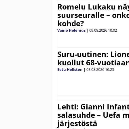
Romelu Lukaku näy
suurseuralle – onk
kohde?
Väinö Helenius
|
09.08.2026
10:02
Suru-uutinen: Lione
kuollut 68-vuotiaa
Eetu Hellsten
|
08.08.2026
16:23
Lehti: Gianni Infant
salasuhde – Uefa m
järjestöstä