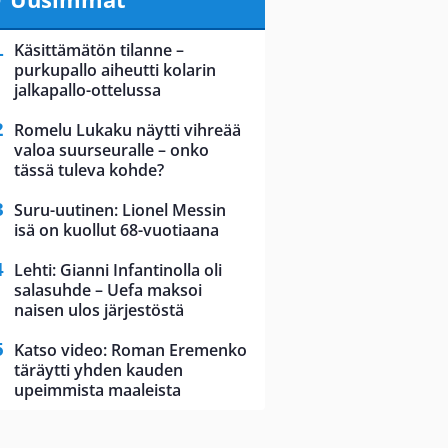
Käsittämätön tilanne –
purkupallo aiheutti kolarin
jalkapallo-ottelussa
Romelu Lukaku näytti vihreää
valoa suurseuralle – onko
tässä tuleva kohde?
Suru-uutinen: Lionel Messin
isä on kuollut 68-vuotiaana
Lehti: Gianni Infantinolla oli
salasuhde – Uefa maksoi
naisen ulos järjestöstä
Katso video: Roman Eremenko
täräytti yhden kauden
upeimmista maaleista