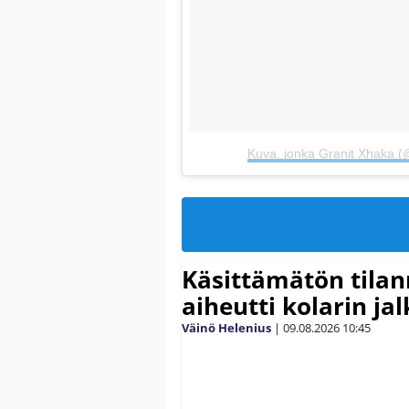
Kuva, jonka Granit Xhaka (@
Käsittämätön tilan
aiheutti kolarin ja
Väinö Helenius
|
09.08.2026
10:45