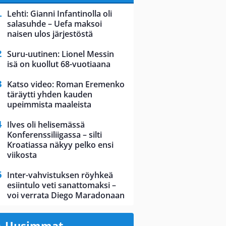
Lehti: Gianni Infantinolla oli
salasuhde – Uefa maksoi
naisen ulos järjestöstä
Suru-uutinen: Lionel Messin
isä on kuollut 68-vuotiaana
Katso video: Roman Eremenko
täräytti yhden kauden
upeimmista maaleista
Ilves oli helisemässä
Konferenssiliigassa – silti
Kroatiassa näkyy pelko ensi
viikosta
Inter-vahvistuksen röyhkeä
esiintulo veti sanattomaksi –
voi verrata Diego Maradonaan
Uusimmat