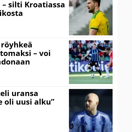
– silti Kroatiassa
ikosta
 röyhkeä
ttomaksi – voi
adonaan
eli uransa
 oli uusi alku”