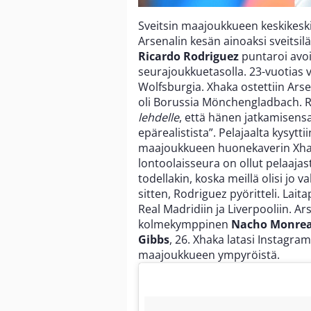
Sveitsin maajoukkueen keskikes
Arsenalin kesän ainoaksi sveitsi
Ricardo Rodriguez
puntaroi avo
seurajoukkuetasolla. 23-vuotias 
Wolfsburgia. Xhaka ostettiin Arse
oli Borussia Mönchengladbach.
lehdelle
, että hänen jatkamisens
epärealistista”. Pelajaalta kysyttii
maajoukkueen huonekaverin Xhak
lontoolaisseura on ollut pelaajast
todellakin, koska meillä olisi jo
sitten, Rodriguez pyöritteli. La
Real Madridiin ja Liverpooliin. 
kolmekymppinen
Nacho Monrea
Gibbs
, 26. Xhaka latasi Instagra
maajoukkueen ympyröistä.