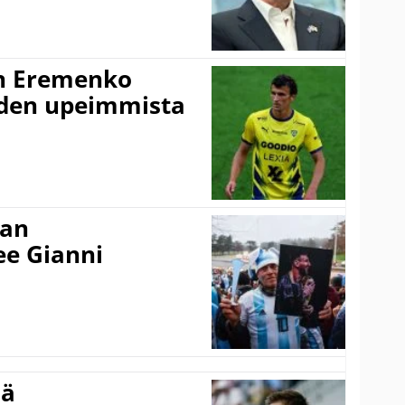
n Eremenko
uden upeimmista
nan
kee Gianni
sä