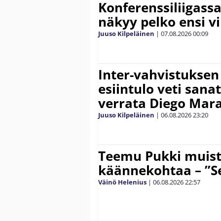
Konferenssiliigassa 
näkyy pelko ensi vi
Juuso Kilpeläinen
|
07.08.2026
00:09
Inter-vahvistuksen
esiintulo veti sana
verrata Diego Mar
Juuso Kilpeläinen
|
06.08.2026
23:20
Teemu Pukki muist
käännekohtaa – ”Se
Väinö Helenius
|
06.08.2026
22:57