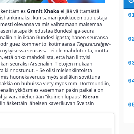
kikenttämies
Granit Xhaka
ei jää välttämättä
läishankinnaksi, kun saman joukkueen puolustaja
imesti olevansa valmis vaihtamaan maisemaa
vasen laitapakki edustaa Bundesliiga-seura
naliin niin ikään Bundesliigasta; hänen seuransa
 Rodriguez kommentoi kotimaansa
Tagesanzeiger-
a nykyisessä seurassa ”ei ole mahdotonta, mutta
n, että onko mahdollista, että hän liittyisi
an seuraksi Arsenaliin. Tietojen mukaan
a kiinnostunut. – Se olisi mielenkiintoista
 valmis huonekaveruus myös sielläkin sovittuna
itapakkia on huhuissa viety myös mm. Dortmundiin,
Arsenalin ykkösmies vasemman pakin paikalla on
l
ja varamiehenään ”ikuinen lupaus”
Kieran
miin äskettäin läheisen kaverikuvan Sveitsin