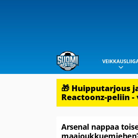
VEIKKAUSLIIG
🎁 Huipputarjous 
Reactoonz-peliin - 
Arsenal nappaa toise
maajoukkuemiehen? –