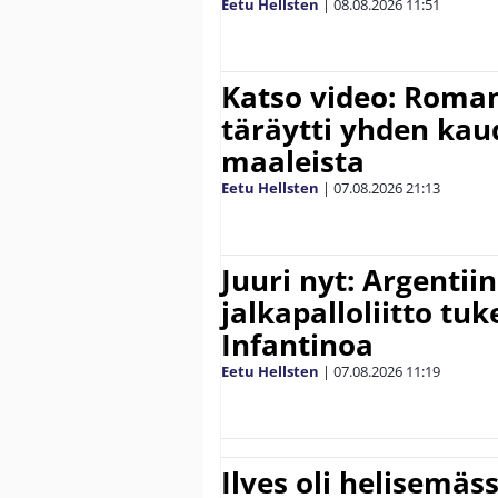
Eetu Hellsten
|
08.08.2026
11:51
Katso video: Roma
täräytti yhden ka
maaleista
Eetu Hellsten
|
07.08.2026
21:13
Juuri nyt: Argentii
jalkapalloliitto tu
Infantinoa
Eetu Hellsten
|
07.08.2026
11:19
Ilves oli helisemäs