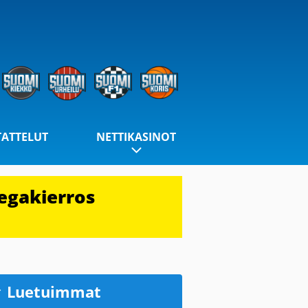
TATTELUT
NETTIKASINOT
egakierros
Luetuimmat