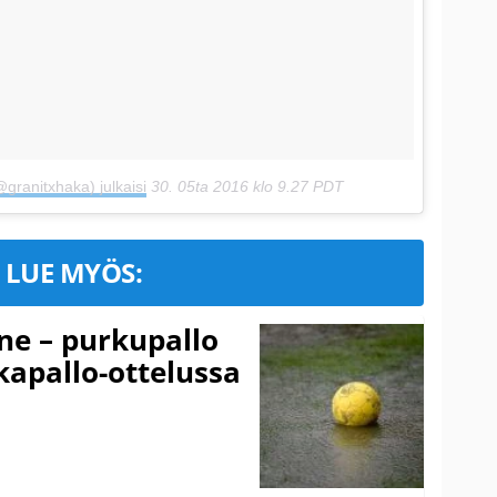
granitxhaka) julkaisi
30. 05ta 2016 klo 9.27 PDT
LUE MYÖS:
ne – purkupallo
lkapallo-ottelussa