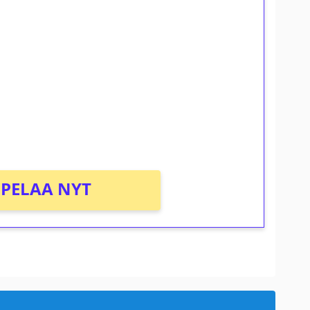
ilmaiskierroksia ilman
osta Tuohi 1000 -peliin (arvo 0,20€ per
PELAA NYT