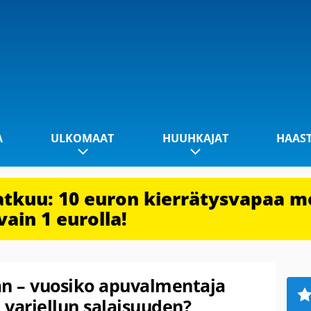
A
ULKOMAAT
HUUHKAJAT
HAAS
jatkuu: 10 euron kierrätysvapaa m
vain 1 eurolla!
an – vuosiko apuvalmentaja
 varjellun salaisuuden?