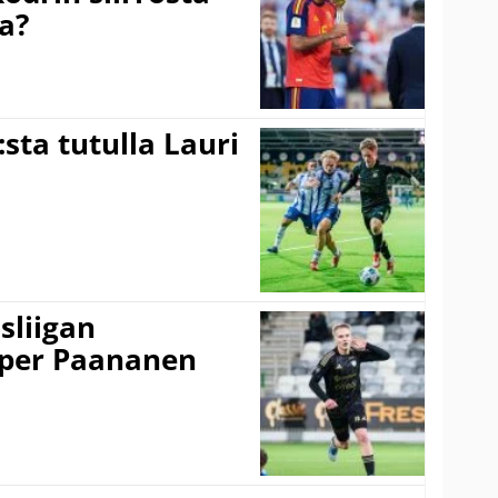
a?
:sta tutulla Lauri
sliigan
sper Paananen