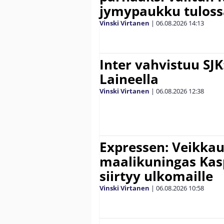
jymypaukku tuloss
Vinski Virtanen
|
06.08.2026
14:13
Inter vahvistuu SJK
Laineella
Vinski Virtanen
|
06.08.2026
12:38
Expressen: Veikkau
maalikuningas Ka
siirtyy ulkomaille
Vinski Virtanen
|
06.08.2026
10:58