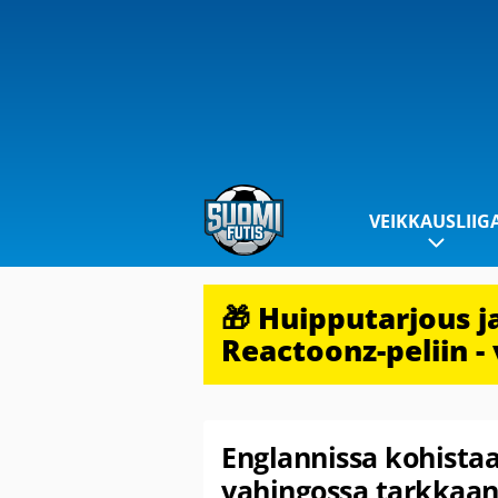
VEIKKAUSLIIG
🎁 Huipputarjous 
Reactoonz-peliin - 
Englannissa kohista
vahingossa tarkkaan