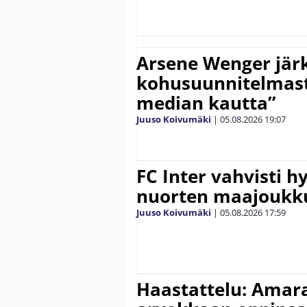
Arsene Wenger järk
kohusuunnitelmasta
median kautta”
Juuso Koivumäki
|
05.08.2026
19:07
FC Inter vahvisti 
nuorten maajoukk
Juuso Koivumäki
|
05.08.2026
17:59
Haastattelu: Amara