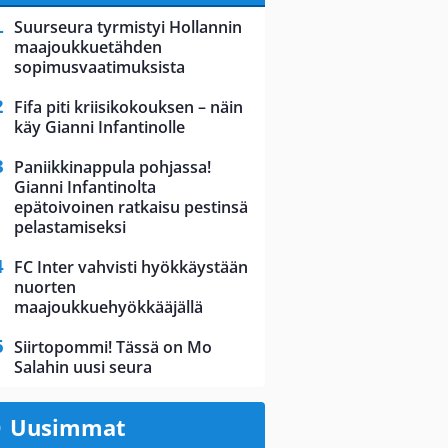
Suurseura tyrmistyi Hollannin
maajoukkuetähden
sopimusvaatimuksista
Fifa piti kriisikokouksen – näin
käy Gianni Infantinolle
Paniikkinappula pohjassa!
Gianni Infantinolta
epätoivoinen ratkaisu pestinsä
pelastamiseksi
FC Inter vahvisti hyökkäystään
nuorten
maajoukkuehyökkääjällä
Siirtopommi! Tässä on Mo
Salahin uusi seura
Uusimmat