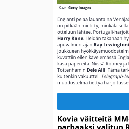
Kuva:
Getty Images
Englanti pelaa lauantaina Venäjä
on pitkään mietitty, minkälaisel
otteluun lähtee. Portugali-harjo
Harry Kane
. Heidän takanaan hy
apuvalmentajan
Ray Lewington
joukkueen hyökkäysmuodostelman
kuvattiin eilen kävelemässä Engl
kasa papereita. Niissä Rooney ja 
Tottenhamin
Dele Alli
. Tämä tar
kuitenkin vakuutteli
Telegraph-l
muodostelma tiettyä harjoitusses
Kovia väitteitä MM
parhaaksi valitun R