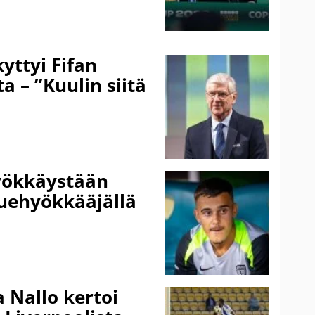
yttyi Fifan
 – ”Kuulin siitä
hyökkäystään
uehyökkääjällä
 Nallo kertoi