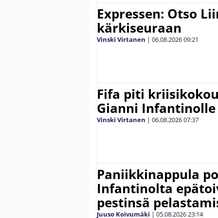
Expressen: Otso Lii
kärkiseuraan
Vinski Virtanen
|
06.08.2026
09:21
Fifa piti kriisikok
Gianni Infantinolle
Vinski Virtanen
|
06.08.2026
07:37
Paniikkinappula po
Infantinolta epäto
pestinsä pelastami
Juuso Koivumäki
|
05.08.2026
23:14