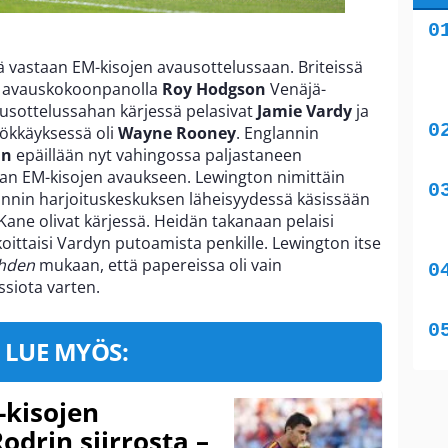
ä vastaan EM-kisojen avausottelussaan. Briteissä
la avauskokoonpanolla
Roy Hodgson
Venäjä-
itusottelussahan kärjessä pelasivat
Jamie Vardy
ja
ökkäyksessä oli
Wayne Rooney
. Englannin
in
epäillään nyt vahingossa paljastaneen
 EM-kisojen avaukseen. Lewington nimittäin
annin harjoituskeskuksen läheisyydessä käsissään
Kane olivat kärjessä. Heidän takanaan pelaisi
koittaisi Vardyn putoamista penkille. Lewington itse
ehden
mukaan, että papereissa oli vain
siota varten.
LUE MYÖS:
-kisojen
odrin siirrosta –