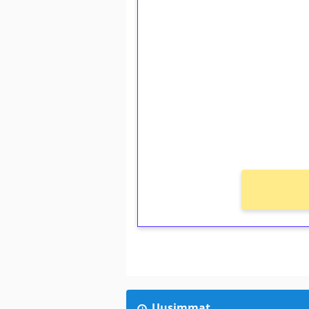
1€ = 10€ arvosta 
kierrätystä!
Talleta 1€
Saat heti 50 ilmaiskierr
kierros)!
Ei kierrätysvaatimusta!
Uusimmat