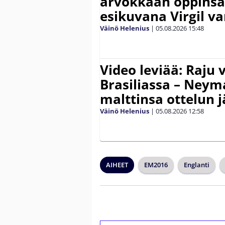
arvokkaan oppinsa 
esikuvana Virgil va
Väinö Helenius
|
05.08.2026
15:48
Video leviää: Raju 
Brasiliassa – Neym
malttinsa ottelun 
Väinö Helenius
|
05.08.2026
12:58
AIHEET
EM2016
Englanti