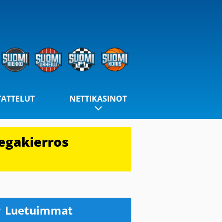
TATTELUT
NETTIKASINOT
egakierros
Luetuimmat