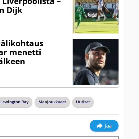
Liverpoolista –
n Dijk
välikohtaus
ar menetti
jälkeen
Lewington Ray
Maajoukkueet
Uutiset
Jaa