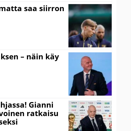
matta saa siirron
ouksen – näin käy
hjassa! Gianni
ivoinen ratkaisu
seksi