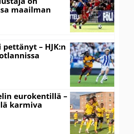
lustaja on
ssa maailman
i pettänyt – HJK:n
otlannissa
elin eurokentillä –
llä karmiva