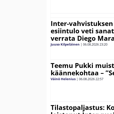
Inter-vahvistuksen
esiintulo veti sana
verrata Diego Mar
Juuso Kilpeläinen
|
06.08.2026
23:20
Teemu Pukki muist
käännekohtaa – ”Se
Väinö Helenius
|
06.08.2026
22:57
Tilastopaljastus: K