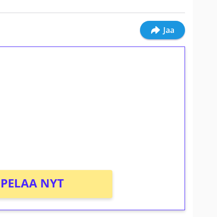
Jaa
ilmaiskierroksia ilman
osta Tuohi 1000 -peliin (arvo 0,20€ per
PELAA NYT