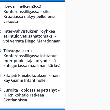
Ilves oli helisemässä
Konferenssiliigassa – silti
Kroatiassa näkyy pelko ensi
viikosta
Inter-vahvistuksen röyhkeä
esiintulo veti sanattomaksi –
voi verrata Diego Maradonaan
Tilastopaljastus:
Konferenssiliigassa loistanut
Inter-puolustaja on yhdessä
kategoriassa maailman kärkeä
Fifa piti kriisikokouksen – näin
käy Gianni Infantinolle
Euroilta Töölössä ei pettänyt –
HJK:n kohtalo ratkeaa
Skotlannissa