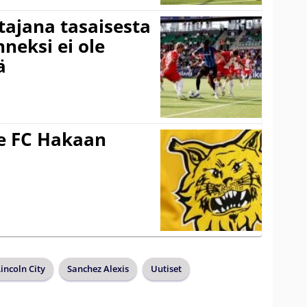
ttajana tasaisesta
neksi ei ole
ä
ee FC Hakaan
a
incoln City
Sanchez Alexis
Uutiset