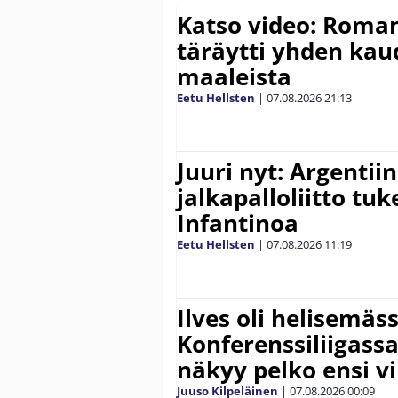
Katso video: Roma
täräytti yhden ka
maaleista
Eetu Hellsten
|
07.08.2026
21:13
Juuri nyt: Argentii
jalkapalloliitto tu
Infantinoa
Eetu Hellsten
|
07.08.2026
11:19
Ilves oli helisemäs
Konferenssiliigassa 
näkyy pelko ensi vi
Juuso Kilpeläinen
|
07.08.2026
00:09