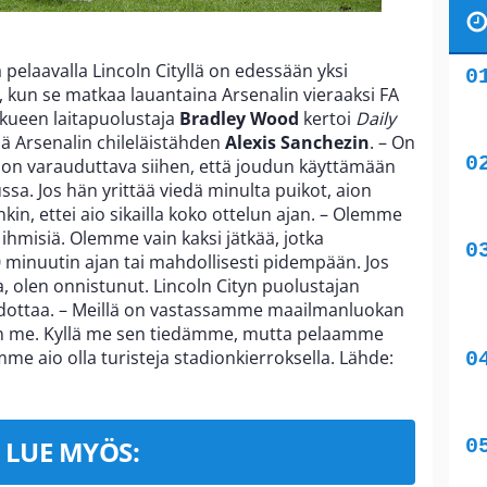
 pelaavalla Lincoln Cityllä on edessään yksi
, kun se matkaa lauantaina Arsenalin vieraaksi FA
kkueen laitapuolustaja
Bradley Wood
kertoi
Daily
ää Arsenalin chileläistähden
Alexis Sanchezin
. – On
 on varauduttava siihen, että joudun käyttämään
ssa. Jos hän yrittää viedä minulta puikot, aion
kin, ettei aio sikailla koko ottelun ajan. – Olemme
hmisiä. Olemme vain kaksi jätkää, jotka
 minuutin ajan tai mahdollisesti pidempään. Jos
, olen onnistunut. Lincoln Cityn puolustajan
odottaa. – Meillä on vastassamme maailmanluokan
uin me. Kyllä me sen tiedämme, mutta pelaamme
mme aio olla turisteja stadionkierroksella. Lähde:
LUE MYÖS: