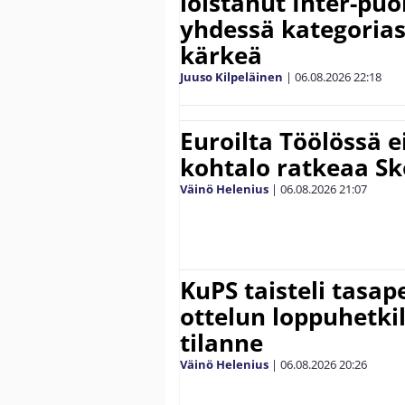
loistanut Inter-puo
yhdessä kategoria
kärkeä
Juuso Kilpeläinen
|
06.08.2026
22:18
Euroilta Töölössä e
kohtalo ratkeaa Sk
Väinö Helenius
|
06.08.2026
21:07
KuPS taisteli tasap
ottelun loppuhetki
tilanne
Väinö Helenius
|
06.08.2026
20:26