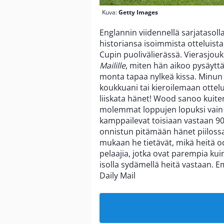
Kuva:
Getty Images
Englannin viidennellä sarjatasolla
historiansa isoimmista otteluista
Cupin puolivälierässä. Vierasjou
Mailille
, miten hän aikoo pysäytt
monta tapaa nylkeä kissa. Minun
koukkuani tai kieroilemaan ottelu
liiskata hänet! Wood sanoo kuiten
molemmat loppujen lopuksi vain i
kamppailevat toisiaan vastaan 90
onnistun pitämään hänet piilossa
mukaan he tietävät, mikä heitä 
pelaajia, jotka ovat parempia k
isolla sydämellä heitä vastaan. E
Daily Mail