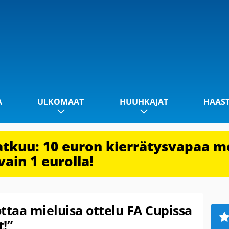
A
ULKOMAAT
HUUHKAJAT
HAAS
jatkuu: 10 euron kierrätysvapaa m
vain 1 eurolla!
ttaa mieluisa ottelu FA Cupissa
t!”