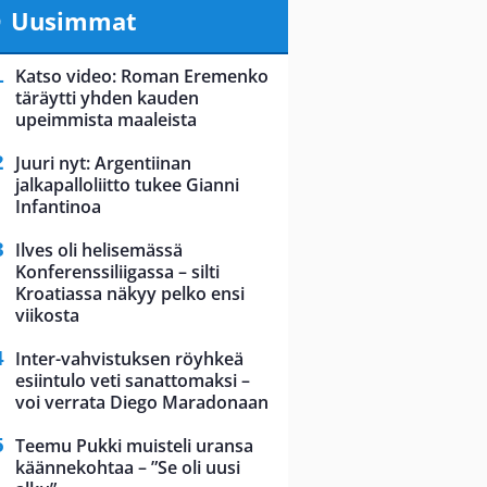
Uusimmat
Katso video: Roman Eremenko
täräytti yhden kauden
upeimmista maaleista
Juuri nyt: Argentiinan
jalkapalloliitto tukee Gianni
Infantinoa
Ilves oli helisemässä
Konferenssiliigassa – silti
Kroatiassa näkyy pelko ensi
viikosta
Inter-vahvistuksen röyhkeä
esiintulo veti sanattomaksi –
voi verrata Diego Maradonaan
Teemu Pukki muisteli uransa
käännekohtaa – ”Se oli uusi