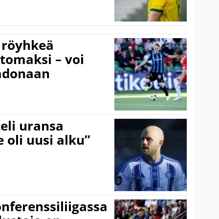
 röyhkeä
ttomaksi – voi
adonaan
eli uransa
 oli uusi alku”
onferenssiliigassa