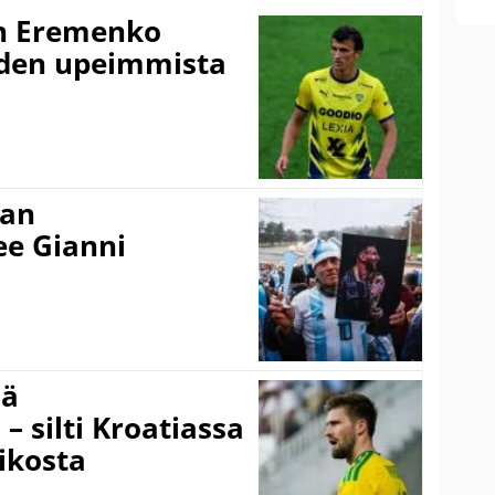
n Eremenko
uden upeimmista
nan
kee Gianni
sä
– silti Kroatiassa
ikosta