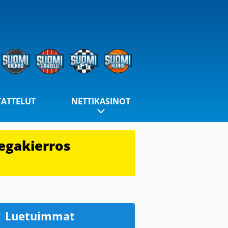
TATTELUT
NETTIKASINOT
egakierros
Luetuimmat