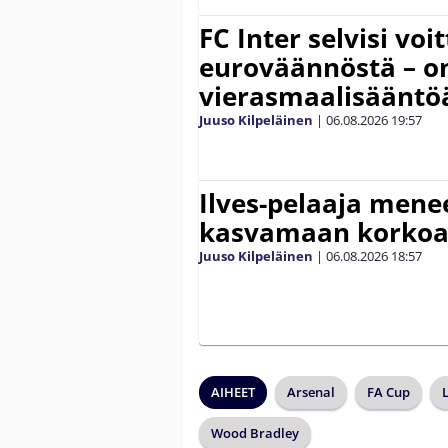
FC Inter selvisi voi
euroväännöstä – on
vierasmaalisääntö
Juuso Kilpeläinen
|
06.08.2026
19:57
Ilves-pelaaja men
kasvamaan korko
Juuso Kilpeläinen
|
06.08.2026
18:57
AIHEET
Arsenal
FA Cup
L
Wood Bradley