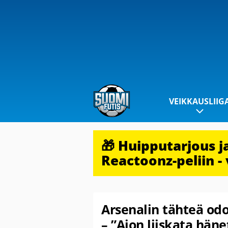
VEIKKAUSLIIG
🎁 Huipputarjous 
Reactoonz-peliin - 
Arsenalin tähteä odo
– ”Aion liiskata häne