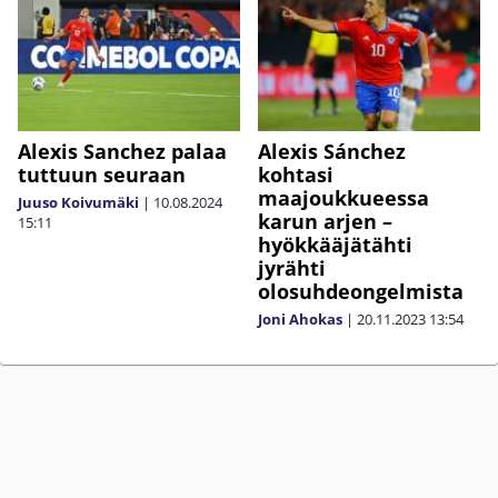
Alexis Sanchez palaa
Alexis Sánchez
tuttuun seuraan
kohtasi
maajoukkueessa
Juuso Koivumäki
|
10.08.2024
karun arjen –
15:11
hyökkääjätähti
jyrähti
olosuhdeongelmista
Joni Ahokas
|
20.11.2023
13:54