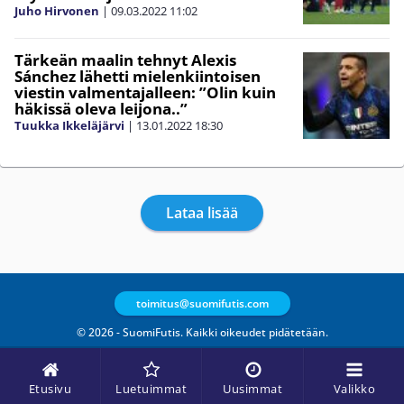
Juho Hirvonen
|
09.03.2022
11:02
Tärkeän maalin tehnyt Alexis
Sánchez lähetti mielenkiintoisen
viestin valmentajalleen: ”Olin kuin
häkissä oleva leijona..”
Tuukka Ikkeläjärvi
|
13.01.2022
18:30
Lataa lisää
toimitus@suomifutis.com
© 2026 - SuomiFutis. Kaikki oikeudet pidätetään.
Etusivu
Luetuimmat
Uusimmat
Valikko