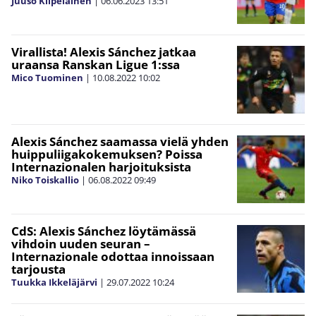
Juuso Kilpeläinen
|
06.06.2023
13:51
Virallista! Alexis Sánchez jatkaa
uraansa Ranskan Ligue 1:ssa
Mico Tuominen
|
10.08.2022
10:02
Alexis Sánchez saamassa vielä yhden
huippuliigakokemuksen? Poissa
Internazionalen harjoituksista
Niko Toiskallio
|
06.08.2022
09:49
CdS: Alexis Sánchez löytämässä
vihdoin uuden seuran –
Internazionale odottaa innoissaan
tarjousta
Tuukka Ikkeläjärvi
|
29.07.2022
10:24