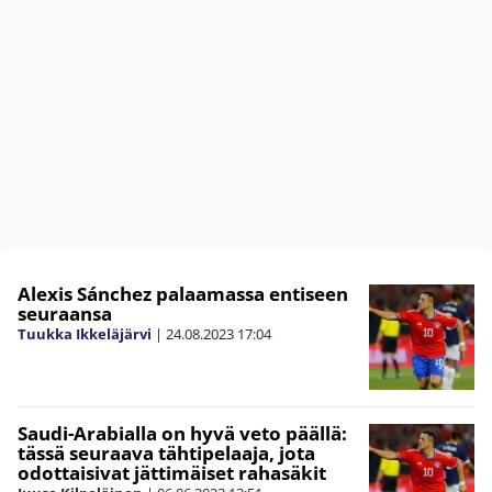
Alexis Sánchez palaamassa entiseen
seuraansa
Tuukka Ikkeläjärvi
|
24.08.2023
17:04
Saudi-Arabialla on hyvä veto päällä:
tässä seuraava tähtipelaaja, jota
odottaisivat jättimäiset rahasäkit