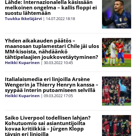
Lähde: Internazionalella käsissään
melkoinen ongelma – kallis floppi ei
suostu lähtemään
Tuukka Ikkeläjärvi
|
14.07.2022
18:18
Yhden aikakauden päätös –
maanosan tuplamestari Chile jäi ulos
MM-kisoista, nähdäänkö
tähtipelaajien joukkovetäytyminen?
Heikki Kuparinen
|
30.03.2022
10:45
Italialaismedia eri linjoilla Arsène
Wengerin ja Thierry Henryn kanssa –
syypää Interin putoamiseen selvillä
Heikki Kuparinen
|
09.03.2022
17:05
Saiko Liverpool todellisen lahjan?
Kohutuomio sai asiantuntijoilta
kovaa kritiikkiä – Jürgen Klopp
täysin eri linjoilla