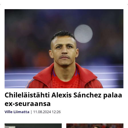
Chileläistähti Alexis Sánchez palaa
ex-seuraansa
Ville Liimatta
|
11.08.2024
12:26