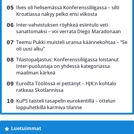
Ilves oli helisemässä Konferenssiliigassa – silti
Kroatiassa näkyy pelko ensi viikosta
Inter-vahvistuksen röyhkeä esiintulo veti
sanattomaksi – voi verrata Diego Maradonaan
Teemu Pukki muisteli uransa käännekohtaa – ”Se
oli uusi alku”
Tilastopaljastus: Konferenssiliigassa loistanut
Inter-puolustaja on yhdessä kategoriassa
maailman kärkeä
Euroilta Töölössä ei pettänyt – HJK:n kohtalo
ratkeaa Skotlannissa
KuPS taisteli tasapelin eurokentillä – ottelun
loppuhetkillä karmiva tilanne
Luetuimmat