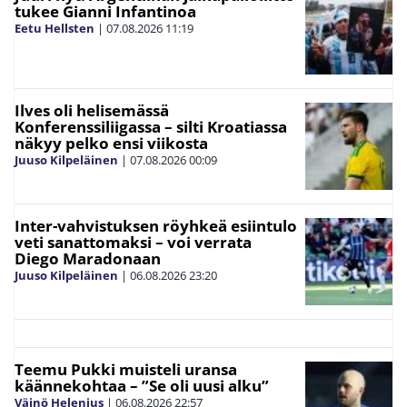
tukee Gianni Infantinoa
Eetu Hellsten
|
07.08.2026
11:19
Ilves oli helisemässä
Konferenssiliigassa – silti Kroatiassa
näkyy pelko ensi viikosta
Juuso Kilpeläinen
|
07.08.2026
00:09
Inter-vahvistuksen röyhkeä esiintulo
veti sanattomaksi – voi verrata
Diego Maradonaan
Juuso Kilpeläinen
|
06.08.2026
23:20
Teemu Pukki muisteli uransa
käännekohtaa – ”Se oli uusi alku”
Väinö Helenius
|
06.08.2026
22:57