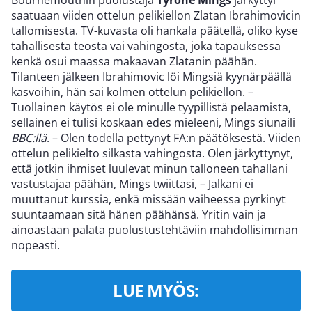
saatuaan viiden ottelun pelikiellon Zlatan Ibrahimovicin
tallomisesta. TV-kuvasta oli hankala päätellä, oliko kyse
tahallisesta teosta vai vahingosta, joka tapauksessa
kenkä osui maassa makaavan Zlatanin päähän.
Tilanteen jälkeen Ibrahimovic löi Mingsiä kyynärpäällä
kasvoihin, hän sai kolmen ottelun pelikiellon. –
Tuollainen käytös ei ole minulle tyypillistä pelaamista,
sellainen ei tulisi koskaan edes mieleeni, Mings siunaili
BBC:llä
. – Olen todella pettynyt FA:n päätöksestä. Viiden
ottelun pelikielto silkasta vahingosta. Olen järkyttynyt,
että jotkin ihmiset luulevat minun talloneen tahallani
vastustajaa päähän, Mings twiittasi, – Jalkani ei
muuttanut kurssia, enkä missään vaiheessa pyrkinyt
suuntaamaan sitä hänen päähänsä. Yritin vain ja
ainoastaan palata puolustustehtäviin mahdollisimman
nopeasti.
LUE MYÖS: