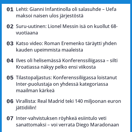
Lehti: Gianni Infantinolla oli salasuhde – Uefa
maksoi naisen ulos järjestöstä
Suru-uutinen: Lionel Messin isä on kuollut 68-
vuotiaana
Katso video: Roman Eremenko täräytti yhden
kauden upeimmista maaleista
Ilves oli helisemässä Konferenssiliigassa – silti
Kroatiassa näkyy pelko ensi viikosta
Tilastopaljastus: Konferenssiliigassa loistanut
Inter-puolustaja on yhdessä kategoriassa
maailman kärkeä
Virallista: Real Madrid teki 140 miljoonan euron
jättidiilin!
Inter-vahvistuksen röyhkeä esiintulo veti
sanattomaksi – voi verrata Diego Maradonaan