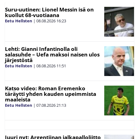
Suru-uutinen: Lionel Messin isä on
kuollut 68-vuotiaana
Eetu Hellsten
|
08.08.2026
16:23
Lehti: Gianni Infantinolla oli
salasuhde – Uefa maksoi naisen ulos
järjestöstä
Eetu Hellsten
|
08.08.2026
11:51
Katso video: Roman Eremenko
täräytti yhden kauden upeimmista
maaleista
Eetu Hellsten
|
07.08.2026
21:13
Juuri nyt: Argentiinan jalkapalloliitto