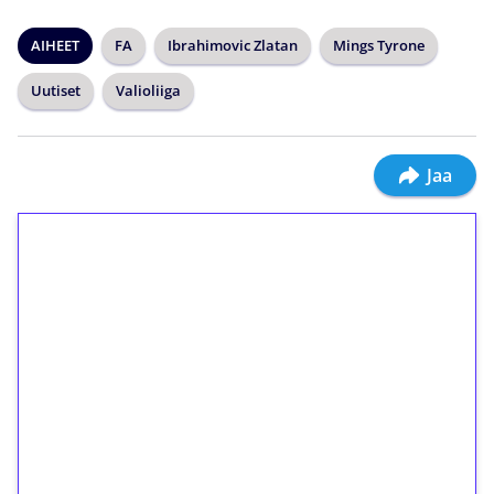
AIHEET
FA
Ibrahimovic Zlatan
Mings Tyrone
Uutiset
Valioliiga
Jaa
1€ = 10€ arvosta
ilmaiskierroksia ilman
kierrätystä!
Talleta 1€
Saat heti 50 ilmaiskierrosta Tuohi 1000 -
peliin (arvo 0,20€ per kierros)!
Ei kierrätysvaatimusta!