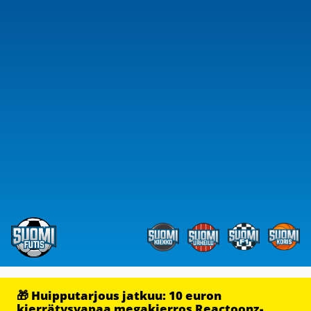
🎁 Huipputarjous jatkuu: 10 euron
kierrätysvapaa megakierros Reactoonz-