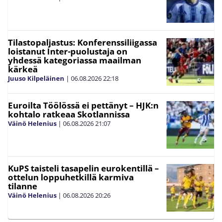
Tilastopaljastus: Konferenssiliigassa
loistanut Inter-puolustaja on
yhdessä kategoriassa maailman
kärkeä
Juuso Kilpeläinen
|
06.08.2026
22:18
Euroilta Töölössä ei pettänyt – HJK:n
kohtalo ratkeaa Skotlannissa
Väinö Helenius
|
06.08.2026
21:07
KuPS taisteli tasapelin eurokentillä –
ottelun loppuhetkillä karmiva
tilanne
Väinö Helenius
|
06.08.2026
20:26