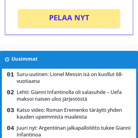
PELAA NYT
Uusimmat
Suru-uutinen: Lionel Messin isä on kuollut 68-
vuotiaana
Lehti: Gianni Infantinolla oli salasuhde – Uefa
maksoi naisen ulos järjestöstä
Katso video: Roman Eremenko täräytti yhden
kauden upeimmista maaleista
Juuri nyt: Argentiinan jalkapalloliitto tukee Gianni
Infantinoa