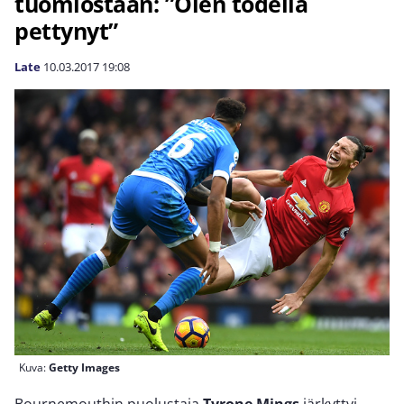
tuomiostaan: ”Olen todella
pettynyt”
Late
10.03.2017
19:08
Kuva:
Getty Images
Bournemouthin puolustaja
Tyrone Mings
järkyttyi