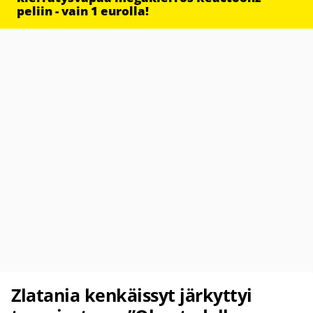
peliin - vain 1 eurolla!
Zlatania kenkäissyt järkyttyi