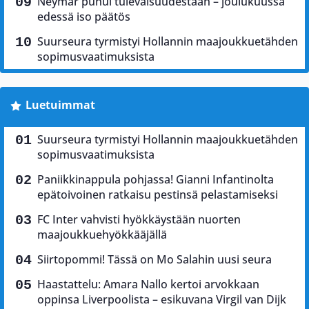
Neymar puhui tulevaisuudestaan – joulukuussa
edessä iso päätös
Suurseura tyrmistyi Hollannin maajoukkuetähden
sopimusvaatimuksista
Luetuimmat
Suurseura tyrmistyi Hollannin maajoukkuetähden
sopimusvaatimuksista
Paniikkinappula pohjassa! Gianni Infantinolta
epätoivoinen ratkaisu pestinsä pelastamiseksi
FC Inter vahvisti hyökkäystään nuorten
maajoukkuehyökkääjällä
Siirtopommi! Tässä on Mo Salahin uusi seura
Haastattelu: Amara Nallo kertoi arvokkaan
oppinsa Liverpoolista – esikuvana Virgil van Dijk