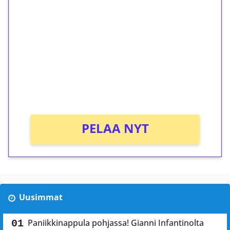
ilmaiskierroksia ilman
kierrätystä!
Talleta 1€
Saat heti 50 ilmaiskierrosta Tuohi 1000 -
peliin (arvo 0,20€ per kierros)!
Ei kierrätysvaatimusta!
PELAA NYT
Uusimmat
Paniikkinappula pohjassa! Gianni Infantinolta