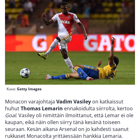
Kuva:
Getty Images
Monacon varajohtaja
Vadim Vasiley
on katkaissut
huhut
Thomas Lemarin
ennakoidulta siirrolta, kertoo
Goal
. Vasiley oli nimittäin ilmoittanut, että Lemar ei ole
kaupan, eikä näin ollen siirry tänä kesänä toiseen
seuraan. Kesän aikana Arsenal on jo kahdesti saanut
rukkaset Monacolta yrittäessään hankkia Lemaria.