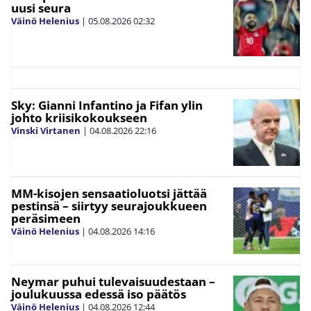
uusi seura
Väinö Helenius
|
05.08.2026
02:32
Sky: Gianni Infantino ja Fifan ylin
johto kriisikokoukseen
Vinski Virtanen
|
04.08.2026
22:16
MM-kisojen sensaatioluotsi jättää
pestinsä – siirtyy seurajoukkueen
peräsimeen
Väinö Helenius
|
04.08.2026
14:16
Neymar puhui tulevaisuudestaan –
joulukuussa edessä iso päätös
Väinö Helenius
|
04.08.2026
12:44