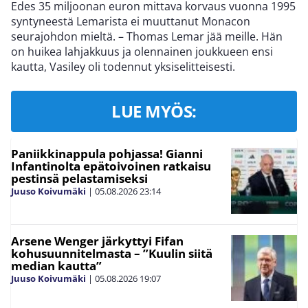
Edes 35 miljoonan euron mittava korvaus vuonna 1995
syntyneestä Lemarista ei muuttanut Monacon
seurajohdon mieltä. – Thomas Lemar jää meille. Hän
on huikea lahjakkuus ja olennainen joukkueen ensi
kautta, Vasiley oli todennut yksiselitteisesti.
LUE MYÖS:
Paniikkinappula pohjassa! Gianni
Infantinolta epätoivoinen ratkaisu
pestinsä pelastamiseksi
Juuso Koivumäki
|
05.08.2026
23:14
Arsene Wenger järkyttyi Fifan
kohusuunnitelmasta – ”Kuulin siitä
median kautta”
Juuso Koivumäki
|
05.08.2026
19:07