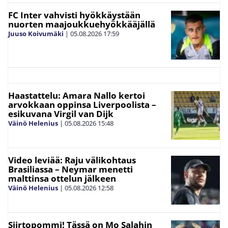
FC Inter vahvisti hyökkäystään
nuorten maajoukkuehyökkääjällä
Juuso Koivumäki
|
05.08.2026
17:59
Haastattelu: Amara Nallo kertoi
arvokkaan oppinsa Liverpoolista –
esikuvana Virgil van Dijk
Väinö Helenius
|
05.08.2026
15:48
Video leviää: Raju välikohtaus
Brasiliassa – Neymar menetti
malttinsa ottelun jälkeen
Väinö Helenius
|
05.08.2026
12:58
Siirtopommi! Tässä on Mo Salahin