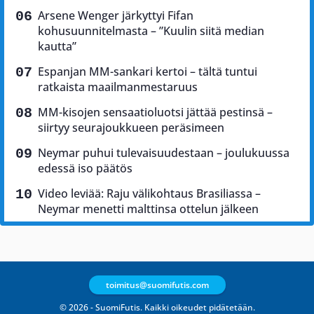
Arsene Wenger järkyttyi Fifan
kohusuunnitelmasta – ”Kuulin siitä median
kautta”
Espanjan MM-sankari kertoi – tältä tuntui
ratkaista maailmanmestaruus
MM-kisojen sensaatioluotsi jättää pestinsä –
siirtyy seurajoukkueen peräsimeen
Neymar puhui tulevaisuudestaan – joulukuussa
edessä iso päätös
Video leviää: Raju välikohtaus Brasiliassa –
Neymar menetti malttinsa ottelun jälkeen
toimitus@suomifutis.com
© 2026 - SuomiFutis. Kaikki oikeudet pidätetään.