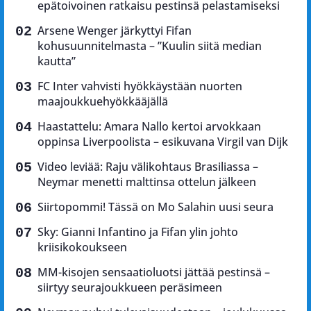
epätoivoinen ratkaisu pestinsä pelastamiseksi
Arsene Wenger järkyttyi Fifan
kohusuunnitelmasta – ”Kuulin siitä median
kautta”
FC Inter vahvisti hyökkäystään nuorten
maajoukkuehyökkääjällä
Haastattelu: Amara Nallo kertoi arvokkaan
oppinsa Liverpoolista – esikuvana Virgil van Dijk
Video leviää: Raju välikohtaus Brasiliassa –
Neymar menetti malttinsa ottelun jälkeen
Siirtopommi! Tässä on Mo Salahin uusi seura
Sky: Gianni Infantino ja Fifan ylin johto
kriisikokoukseen
MM-kisojen sensaatioluotsi jättää pestinsä –
siirtyy seurajoukkueen peräsimeen