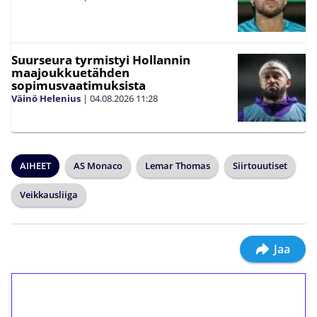
Suurseura tyrmistyi Hollannin
maajoukkuetähden
sopimusvaatimuksista
Väinö Helenius
|
04.08.2026
11:28
AIHEET
AS Monaco
Lemar Thomas
Siirtouutiset
Veikkausliiga
Jaa
1€ = 10€ arvosta