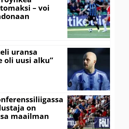
ttomaksi – voi
adonaan
eli uransa
 oli uusi alku”
onferenssiliigassa
lustaja on
ssa maailman