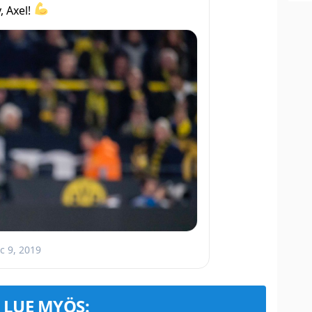
, Axel!
c 9, 2019
LUE MYÖS: