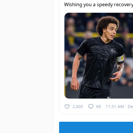
Wishing you a speedy recovery
2,605
69
11:51 AM · De