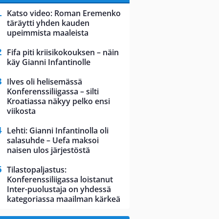
Katso video: Roman Eremenko
täräytti yhden kauden
upeimmista maaleista
Fifa piti kriisikokouksen – näin
käy Gianni Infantinolle
Ilves oli helisemässä
Konferenssiliigassa – silti
Kroatiassa näkyy pelko ensi
viikosta
Lehti: Gianni Infantinolla oli
salasuhde – Uefa maksoi
naisen ulos järjestöstä
Tilastopaljastus:
Konferenssiliigassa loistanut
Inter-puolustaja on yhdessä
kategoriassa maailman kärkeä