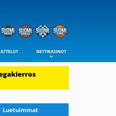
TATTELUT
NETTIKASINOT
egakierros
Luetuimmat