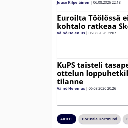
Juuso Kilpeläinen
|
06.08.2026
22:18
Euroilta Töölössä e
kohtalo ratkeaa Sk
Väinö Helenius
|
06.08.2026
21:07
KuPS taisteli tasap
ottelun loppuhetki
tilanne
Väinö Helenius
|
06.08.2026
20:26
AIHEET
Borussia Dortmund