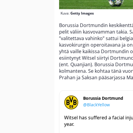
Kuva:
Getty Images
Borussia Dortmundin keskikentt
pelit väliin kasvovamman takia. S
”valitettava vahinko” sattui belgia
kasvokirurgin operoitavana ja on 
yhtä vaille kaikissa Dortmundin 
esiintynyt Witsel siirtyi Dortmund
(ent. Quanjian). Borussia Dortmu
kolmantena. Se kohtaa tänä vuonna
Prahan ja Saksan pääsarjassa Mai
Borussia Dortmund
@BlackYellow
Witsel has suffered a facial inj
year.