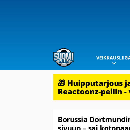
VEIKKAUSLIIG
🎁 Huipputarjous 
Reactoonz-peliin - 
Borussia Dortmundin
sivuun – sai koton