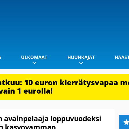
A
ULKOMAAT
HUUHKAJAT
HAAS
jatkuu: 10 euron kierrätysvapaa m
vain 1 eurolla!
 avainpelaaja loppuvuodeksi
aan kasvovamman