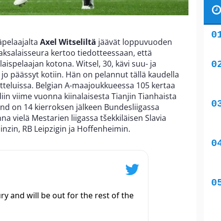
äpelaajalta
Axel Witseliltä
jäävät loppuvuoden
aksalaisseura kertoo tiedotteessaan, että
laispelaajan kotona. Witsel, 30, kävi suu- ja
jo päässyt kotiin. Hän on pelannut tällä kaudella
otteluissa. Belgian A-maajoukkueessa 105 kertaa
iin viime vuonna kiinalaisesta Tianjin Tianhaista
nd on 14 kierroksen jälkeen Bundesliigassa
 vielä Mestarien liigassa tšekkiläisen Slavia
nzin, RB Leipzigin ja Hoffenheimin.
ury and will be out for the rest of the