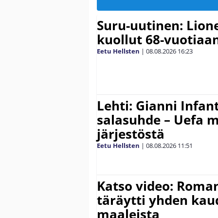
Suru-uutinen: Lione
kuollut 68-vuotiaa
Eetu Hellsten
|
08.08.2026
16:23
Lehti: Gianni Infant
salasuhde – Uefa m
järjestöstä
Eetu Hellsten
|
08.08.2026
11:51
Katso video: Roma
täräytti yhden ka
maaleista