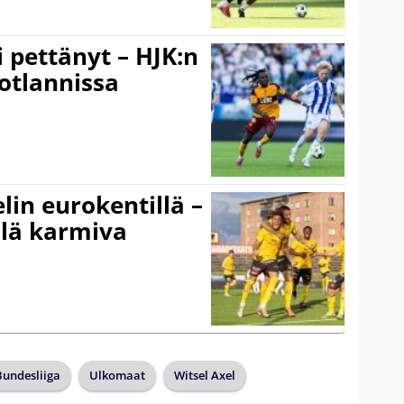
i pettänyt – HJK:n
otlannissa
elin eurokentillä –
llä karmiva
Bundesliiga
Ulkomaat
Witsel Axel