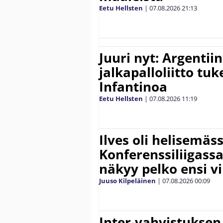
Eetu Hellsten
|
07.08.2026
21:13
Juuri nyt: Argentii
jalkapalloliitto tu
Infantinoa
Eetu Hellsten
|
07.08.2026
11:19
Ilves oli helisemäs
Konferenssiliigassa 
näkyy pelko ensi vi
Juuso Kilpeläinen
|
07.08.2026
00:09
Inter-vahvistuksen