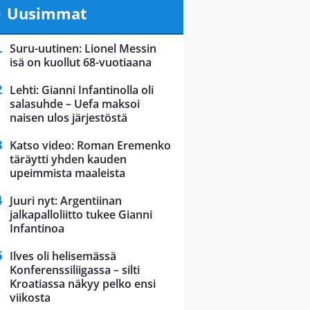
Uusimmat
Suru-uutinen: Lionel Messin
isä on kuollut 68-vuotiaana
Lehti: Gianni Infantinolla oli
salasuhde – Uefa maksoi
naisen ulos järjestöstä
Katso video: Roman Eremenko
täräytti yhden kauden
upeimmista maaleista
Juuri nyt: Argentiinan
jalkapalloliitto tukee Gianni
Infantinoa
Ilves oli helisemässä
Konferenssiliigassa – silti
Kroatiassa näkyy pelko ensi
viikosta