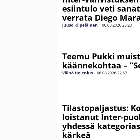
esiintulo veti sana
verrata Diego Mar
Juuso Kilpeläinen
|
06.08.2026
23:20
Teemu Pukki muist
käännekohtaa – ”Se
Väinö Helenius
|
06.08.2026
22:57
Tilastopaljastus: K
loistanut Inter-puo
yhdessä kategoria
kärkeä