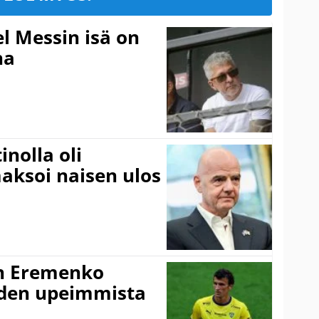
l Messin isä on
na
inolla oli
aksoi naisen ulos
n Eremenko
uden upeimmista