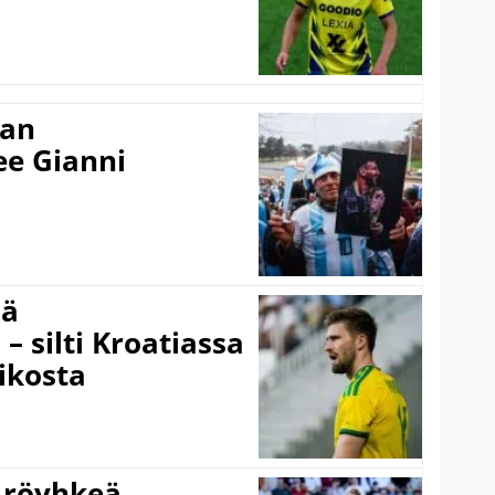
nan
kee Gianni
sä
– silti Kroatiassa
ikosta
 röyhkeä