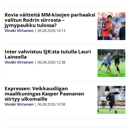
Kovia väitteitä MM-kisojen parhaaksi
valitun Rodrin siirrosta –
jymypaukku tulossa?
Vinski Virtanen
|
06.08.2026
14:13
Inter vahvistuu SJK:sta tutulla Lauri
Laineella
Vinski Virtanen
|
06.08.2026
12:38
Expressen: Veikkausliigan
maalikuningas Kasper Paananen
siirtyy ulkomaille
Vinski Virtanen
|
06.08.2026
10:58