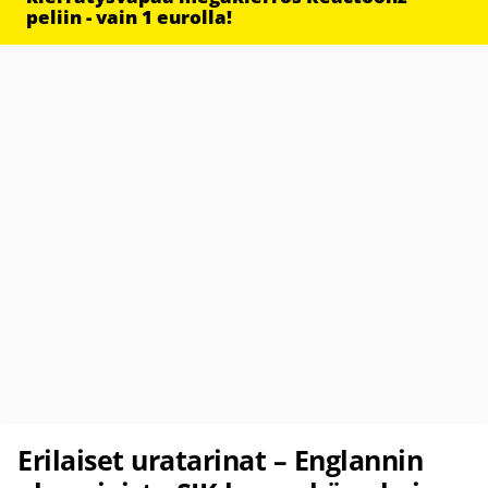
peliin - vain 1 eurolla!
Erilaiset uratarinat – Englannin