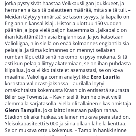
jotka pystyisivät haastaa Veikkausliigan joukkueet, ja
herranen aika sitä palautteen määrää, mitä sieltä tuli. –
Meidän täytyy ymmärtää se tason syvyys. Jalkapallo on
Englannin kansallislaji. Historia ulottuu 150 vuoden
päähän ja jopa vielä paljon kauemmaksi. Jalkapallo on
ihan käsittämätön asia Englannissa. Ja jos katsotaan
Valioliigaa, niin siellä on enää kolmannes englantilaisia
pelaajia. Ja tämä kolmannes on mennyt sellaisen
rumban läpi, että siinä heikompi ei pysy mukana. Siitä
asti kun pelaaja liittyy akatemiaan, se on ihan puhdasta
kilpailua. Joka viikko taistelet asemastasi, se on kova
maailma, Valioliiga.comin analyytikko
Eero Laurila
korostaa Valiocast-jaksossa. Laurilalla löytyi
omakohtaista kokemusta Krasniqin entisestä seurasta
Billericay Townista. – Kävin siellä, kun he olivat vielä
alemmalla sarjatasolla. Siellä oli tällainen rikas omistaja
Glenn Tamplin
, joka laittoi seuraan paljon rahaa.
Stadion oli aika huikea, sellainen mukava pieni stadion.
Yleisökapasiteetti 5 000 ja siinä ollaan lähellä kenttää.
Se on mukava ottelukokemus. – Tamplin hankki sinne