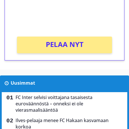
Saat heti 50 ilmaiskierrosta Tuohi 1000 -
peliin (arvo 0,20€ per kierros)!
Ei kierrätysvaatimusta!
PELAA NYT
Uusimmat
FC Inter selvisi voittajana tasaisesta
euroväännöstä – onneksi ei ole
vierasmaalisääntöä
Ilves-pelaaja menee FC Hakaan kasvamaan
korkoa