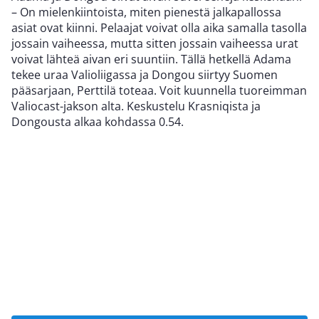
– On mielenkiintoista, miten pienestä jalkapallossa
asiat ovat kiinni. Pelaajat voivat olla aika samalla tasolla
jossain vaiheessa, mutta sitten jossain vaiheessa urat
voivat lähteä aivan eri suuntiin. Tällä hetkellä Adama
tekee uraa Valioliigassa ja Dongou siirtyy Suomen
pääsarjaan, Perttilä toteaa. Voit kuunnella tuoreimman
Valiocast-jakson alta. Keskustelu Krasniqista ja
Dongousta alkaa kohdassa 0.54.