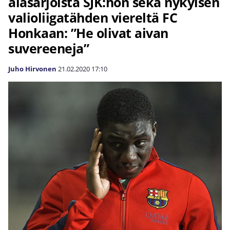
alasarjoista SJK:hon sekä nykyisen
valioliigatähden viereltä FC
Honkaan: ”He olivat aivan
suvereeneja”
Juho Hirvonen
21.02.2020
17:10