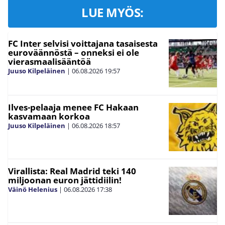
LUE MYÖS:
FC Inter selvisi voittajana tasaisesta
euroväännöstä – onneksi ei ole
vierasmaalisääntöä
Juuso Kilpeläinen
|
06.08.2026
19:57
Ilves-pelaaja menee FC Hakaan
kasvamaan korkoa
Juuso Kilpeläinen
|
06.08.2026
18:57
Virallista: Real Madrid teki 140
miljoonan euron jättidiilin!
Väinö Helenius
|
06.08.2026
17:38