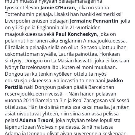
muun muassa nykyään pelaajamanagerina
työskentelevän
Jamie O’Haran
, joka on vanha
Tottenhamin pelaaja. Lisäksi hän hankki esimerkiksi
Liverpoolin entisen pelaajan
Jermaine Pennantin
, jolla
on yli 20 peliä Englannin alle 21-vuotiaiden
maajoukkueessa sekä
Paul
Koncheskyn
, joka on
pelannut herranen aika Englannin A-maajoukkueessa.
Eli tällaisia pelaajia siellä on ollut. Se taso ulottuu ihan
uskomattoman syvälle, Laurila painottaa. Honkaan
siirtynyt Dongou on La Masian kasvatti, joka ei koskaan
lyönyt Barcelonassa läpi, kuten ei moni muukaan.
Dongou sai kuitenkin vyölleen otteluita myös
edustusjoukkueessa. Valiocastin toinen ääni
Jaakko
Perttilä
näki Dongoun paikan päällä Barcelonan
reservijoukkueen riveissä. – Näin hänen pelaavan
vuonna 2014 Barcelona B:n ja Real Zaragosan välisessä
ottelussa. Hän teki siinä matsissa kaksi maalia. Ja miten
asiat nivoutuvat yhteen, niin siinä samassa pelissä
pelasi
Adama Traoré
, joka nykyään tekee lopullista
läpimurtoaan Wolvesin paidassa. Siinä matsissa
Adama ja Dongou olivat aivan suvereeneja keskenään.