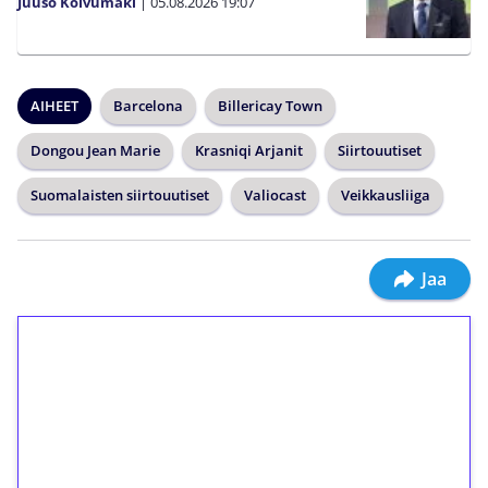
Juuso Koivumäki
|
05.08.2026
19:07
AIHEET
Barcelona
Billericay Town
Dongou Jean Marie
Krasniqi Arjanit
Siirtouutiset
Suomalaisten siirtouutiset
Valiocast
Veikkausliiga
Jaa
1€ = 10€ arvosta
ilmaiskierroksia ilman
kierrätystä!
Talleta 1€