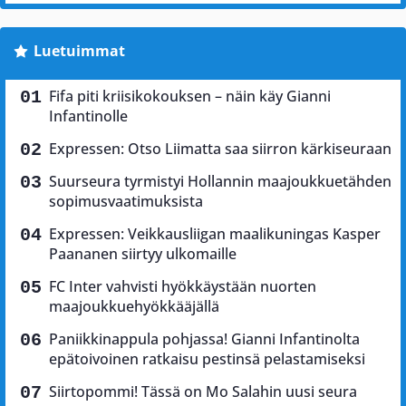
Luetuimmat
Fifa piti kriisikokouksen – näin käy Gianni
Infantinolle
Expressen: Otso Liimatta saa siirron kärkiseuraan
Suurseura tyrmistyi Hollannin maajoukkuetähden
sopimusvaatimuksista
Expressen: Veikkausliigan maalikuningas Kasper
Paananen siirtyy ulkomaille
FC Inter vahvisti hyökkäystään nuorten
maajoukkuehyökkääjällä
Paniikkinappula pohjassa! Gianni Infantinolta
epätoivoinen ratkaisu pestinsä pelastamiseksi
Siirtopommi! Tässä on Mo Salahin uusi seura