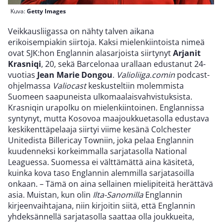
Kuva:
Getty Images
Veikkausliigassa on nähty talven aikana
erikoisempiakin siirtoja. Kaksi mielenkiintoista nimeä
ovat SJK:hon Englannin alasarjoista siirtynyt
Arjanit
Krasniqi
, 20, sekä Barcelonaa urallaan edustanut 24-
vuotias
Jean Marie Dongou
.
Valioliiga.comin
podcast-
ohjelmassa
Valiocast
keskusteltiin molemmista
Suomeen saapuneista ulkomaalaisvahvistuksista.
Krasniqin urapolku on mielenkiintoinen. Englannissa
syntynyt, mutta Kosovoa maajoukkuetasolla edustava
keskikenttäpelaaja siirtyi viime kesänä Colchester
Unitedista Billericay Towniin, joka pelaa Englannin
kuudenneksi korkeimmalla sarjatasolla National
Leaguessa. Suomessa ei välttämättä aina käsitetä,
kuinka kova taso Englannin alemmilla sarjatasoilla
onkaan. – Tämä on aina sellainen mielipiteitä herättävä
asia. Muistan, kun olin
Ilta-Sanomilla
Englannin
kirjeenvaihtajana, niin kirjoitin siitä, että Englannin
yhdeksännellä sarjatasolla saattaa olla joukkueita,