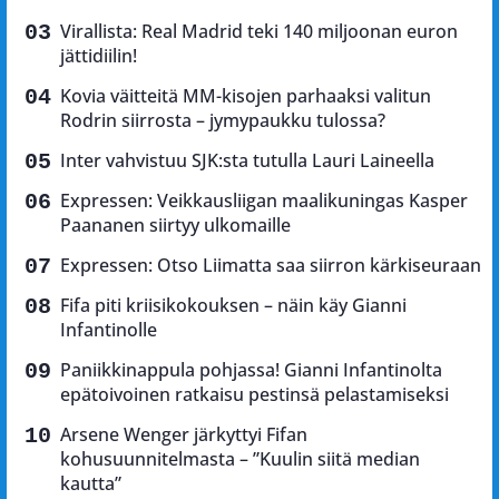
Virallista: Real Madrid teki 140 miljoonan euron
jättidiilin!
Kovia väitteitä MM-kisojen parhaaksi valitun
Rodrin siirrosta – jymypaukku tulossa?
Inter vahvistuu SJK:sta tutulla Lauri Laineella
Expressen: Veikkausliigan maalikuningas Kasper
Paananen siirtyy ulkomaille
Expressen: Otso Liimatta saa siirron kärkiseuraan
Fifa piti kriisikokouksen – näin käy Gianni
Infantinolle
Paniikkinappula pohjassa! Gianni Infantinolta
epätoivoinen ratkaisu pestinsä pelastamiseksi
Arsene Wenger järkyttyi Fifan
kohusuunnitelmasta – ”Kuulin siitä median
kautta”