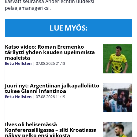
kasvattiseuransa Anderlechtin uudeksi
pelaajamanageriksi.
LUE MYÖS:
Katso video: Roman Eremenko
täräytti yhden kauden upeimmista
maaleista
Eetu Hellsten
|
07.08.2026
21:13
Juuri nyt: Argentiinan jalkapalloliitto
tukee Gianni Infantinoa
Eetu Hellsten
|
07.08.2026
11:19
Ilves oli helisemässä
Konferenssiliigassa – silti Kroatiassa
näkyy pelko ensi viikosta