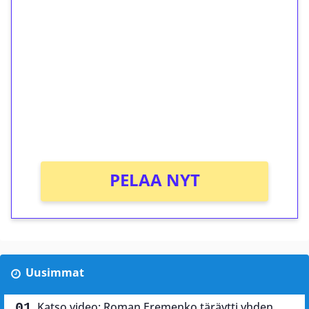
ilmaiskierroksia ilman
kierrätystä!
Talleta 1€
Saat heti 50 ilmaiskierrosta Tuohi 1000 -
peliin (arvo 0,20€ per kierros)!
Ei kierrätysvaatimusta!
PELAA NYT
Uusimmat
Katso video: Roman Eremenko täräytti yhden