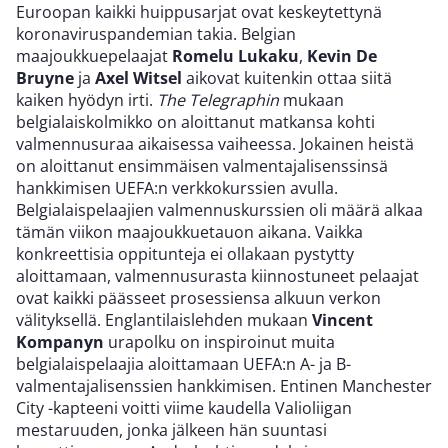
Euroopan kaikki huippusarjat ovat keskeytettynä
koronaviruspandemian takia. Belgian
maajoukkuepelaajat
Romelu Lukaku
,
Kevin De
Bruyne
ja
Axel Witsel
aikovat kuitenkin ottaa siitä
kaiken hyödyn irti.
The Telegraphin
mukaan
belgialaiskolmikko on aloittanut matkansa kohti
valmennusuraa aikaisessa vaiheessa. Jokainen heistä
on aloittanut ensimmäisen valmentajalisenssinsä
hankkimisen UEFA:n verkkokurssien avulla.
Belgialaispelaajien valmennuskurssien oli määrä alkaa
tämän viikon maajoukkuetauon aikana. Vaikka
konkreettisia oppitunteja ei ollakaan pystytty
aloittamaan, valmennusurasta kiinnostuneet pelaajat
ovat kaikki päässeet prosessiensa alkuun verkon
välityksellä. Englantilaislehden mukaan
Vincent
Kompanyn
urapolku on inspiroinut muita
belgialaispelaajia aloittamaan UEFA:n A- ja B-
valmentajalisenssien hankkimisen. Entinen Manchester
City -kapteeni voitti viime kaudella Valioliigan
mestaruuden, jonka jälkeen hän suuntasi