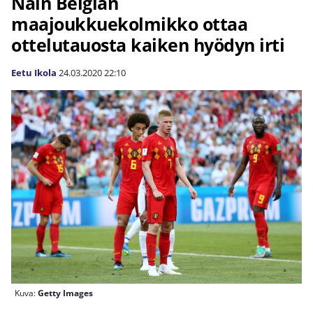
Näin Belgian
maajoukkuekolmikko ottaa
ottelutauosta kaiken hyödyn irti
Eetu Ikola
24.03.2020
22:10
Kuva:
Getty Images