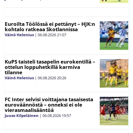
Euroilta Töölössä ei pettänyt – HJK:n
kohtalo ratkeaa Skotlannissa
Väinö Helenius
|
06.08.2026
21:07
KuPS taisteli tasapelin eurokentillä –
ottelun loppuhetkillä karmiva
tilanne
Väinö Helenius
|
06.08.2026
20:26
FC Inter selvisi voittajana tasaisesta
euroväännöstä – onneksi ei ole
vierasmaalisääntöä
Juuso Kilpeläinen
|
06.08.2026
19:57