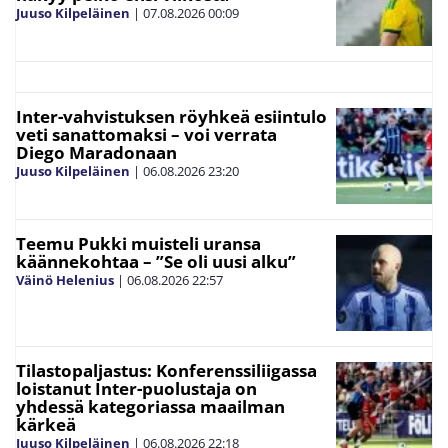
Juuso Kilpeläinen
|
07.08.2026
00:09
Inter-vahvistuksen röyhkeä esiintulo
veti sanattomaksi – voi verrata
Diego Maradonaan
Juuso Kilpeläinen
|
06.08.2026
23:20
Teemu Pukki muisteli uransa
käännekohtaa – ”Se oli uusi alku”
Väinö Helenius
|
06.08.2026
22:57
Tilastopaljastus: Konferenssiliigassa
loistanut Inter-puolustaja on
yhdessä kategoriassa maailman
kärkeä
Juuso Kilpeläinen
|
06.08.2026
22:18