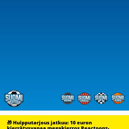
🎁 Huipputarjous jatkuu: 10 euron
kierrätysvapaa megakierros Reactoonz-