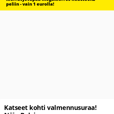
peliin - vain 1 eurolla!
Katseet kohti valmennusuraa!