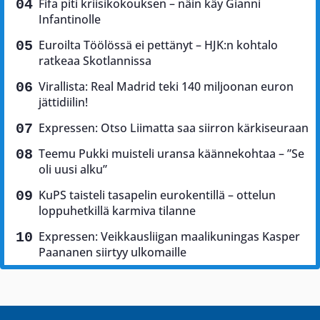
Fifa piti kriisikokouksen – näin käy Gianni
Infantinolle
Euroilta Töölössä ei pettänyt – HJK:n kohtalo
ratkeaa Skotlannissa
Virallista: Real Madrid teki 140 miljoonan euron
jättidiilin!
Expressen: Otso Liimatta saa siirron kärkiseuraan
Teemu Pukki muisteli uransa käännekohtaa – ”Se
oli uusi alku”
KuPS taisteli tasapelin eurokentillä – ottelun
loppuhetkillä karmiva tilanne
Expressen: Veikkausliigan maalikuningas Kasper
Paananen siirtyy ulkomaille