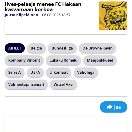
Ilves-pelaaja menee FC Hakaan
kasvamaan korkoa
Juuso Kilpeläinen
|
06.08.2026
18:57
AIHEET
Belgia
Bundesliiga
De Bruyne Kevin
Kompany Vincent
Lukaku Romelu
Maajoukkueet
Serie A
UEFA
Ulkomaat
Valioliiga
Valmentajalisenssit
Witsel Axel
Jaa
1€ = 10€ arvosta