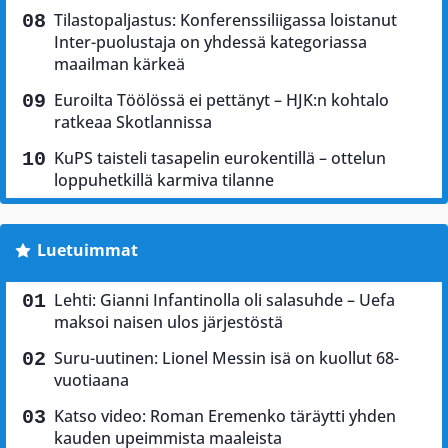
Tilastopaljastus: Konferenssiliigassa loistanut
Inter-puolustaja on yhdessä kategoriassa
maailman kärkeä
Euroilta Töölössä ei pettänyt – HJK:n kohtalo
ratkeaa Skotlannissa
KuPS taisteli tasapelin eurokentillä – ottelun
loppuhetkillä karmiva tilanne
Luetuimmat
Lehti: Gianni Infantinolla oli salasuhde – Uefa
maksoi naisen ulos järjestöstä
Suru-uutinen: Lionel Messin isä on kuollut 68-
vuotiaana
Katso video: Roman Eremenko täräytti yhden
kauden upeimmista maaleista