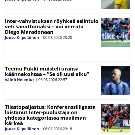
Inter-vahvistuksen röyhkeä esiintulo
veti sanattomaksi – voi verrata
Diego Maradonaan
Juuso Kilpeläinen
|
06.08.2026
23:20
Teemu Pukki muisteli uransa
käännekohtaa – ”Se oli uusi alku”
Väinö Helenius
|
06.08.2026
22:57
Tilastopaljastus: Konferenssiliigassa
loistanut Inter-puolustaja on
yhdessä kategoriassa maailman
kärkeä
Juuso Kilpeläinen
|
06.08.2026
22:18