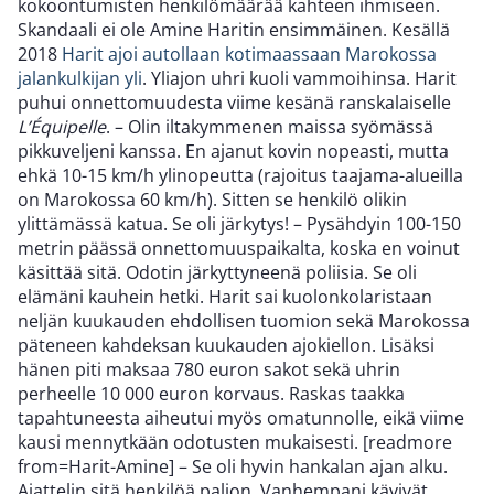
kokoontumisten henkilömäärää kahteen ihmiseen.
Skandaali ei ole Amine Haritin ensimmäinen. Kesällä
2018
Harit ajoi autollaan kotimaassaan Marokossa
jalankulkijan yli
. Yliajon uhri kuoli vammoihinsa. Harit
puhui onnettomuudesta viime kesänä ranskalaiselle
L’Équipelle
. – Olin iltakymmenen maissa syömässä
pikkuveljeni kanssa. En ajanut kovin nopeasti, mutta
ehkä 10-15 km/h ylinopeutta (rajoitus taajama-alueilla
on Marokossa 60 km/h). Sitten se henkilö olikin
ylittämässä katua. Se oli järkytys! – Pysähdyin 100-150
metrin päässä onnettomuuspaikalta, koska en voinut
käsittää sitä. Odotin järkyttyneenä poliisia. Se oli
elämäni kauhein hetki. Harit sai kuolonkolaristaan
neljän kuukauden ehdollisen tuomion sekä Marokossa
päteneen kahdeksan kuukauden ajokiellon. Lisäksi
hänen piti maksaa 780 euron sakot sekä uhrin
perheelle 10 000 euron korvaus. Raskas taakka
tapahtuneesta aiheutui myös omatunnolle, eikä viime
kausi mennytkään odotusten mukaisesti. [readmore
from=Harit-Amine] – Se oli hyvin hankalan ajan alku.
Ajattelin sitä henkilöä paljon. Vanhempani kävivät