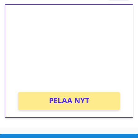
1€ = 10€ arvosta
ilmaiskierroksia ilman
kierrätystä!
Talleta 1€
Saat heti 50 ilmaiskierrosta Tuohi 1000 -
peliin (arvo 0,20€ per kierros)!
Ei kierrätysvaatimusta!
PELAA NYT