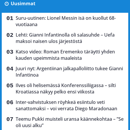
Uusimmat
Suru-uutinen: Lionel Messin isä on kuollut 68-
vuotiaana
Lehti: Gianni Infantinolla oli salasuhde – Uefa
maksoi naisen ulos järjestöstä
Katso video: Roman Eremenko täräytti yhden
kauden upeimmista maaleista
Juuri nyt: Argentiinan jalkapalloliitto tukee Gianni
Infantinoa
Ilves oli helisemässä Konferenssiliigassa – silti
Kroatiassa näkyy pelko ensi viikosta
Inter-vahvistuksen röyhkeä esiintulo veti
sanattomaksi – voi verrata Diego Maradonaan
Teemu Pukki muisteli uransa käännekohtaa – ”Se
oli uusi alku”