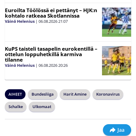
Euroilta Töölössä ei pettänyt – HJK:n
kohtalo ratkeaa Skotlannissa
Väinö Helenius
|
06.08.2026
21:07
KuPS taisteli tasapelin eurokentillä –
ottelun loppuhetkillä karmiva
tilanne
Väinö Helenius
|
06.08.2026
20:26
AIHEET
Bundesliiga
Harit Amine
Koronavirus
Schalke
Ulkomaat
Jaa