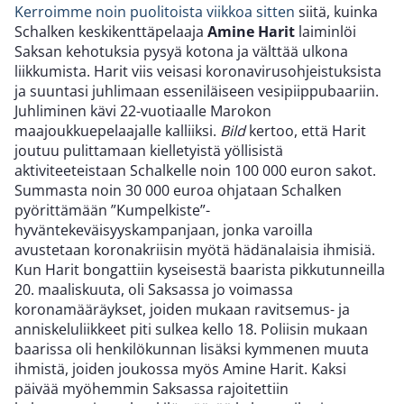
Kerroimme noin puolitoista viikkoa sitten
siitä, kuinka
Schalken keskikenttäpelaaja
Amine Harit
laiminlöi
Saksan kehotuksia pysyä kotona ja välttää ulkona
liikkumista. Harit viis veisasi koronavirusohjeistuksista
ja suuntasi juhlimaan esseniläiseen vesipiippubaariin.
Juhliminen kävi 22-vuotiaalle Marokon
maajoukkuepelaajalle kalliiksi.
Bild
kertoo, että Harit
joutuu pulittamaan kielletyistä yöllisistä
aktiviteeteistaan Schalkelle noin 100 000 euron sakot.
Summasta noin 30 000 euroa ohjataan Schalken
pyörittämään ”Kumpelkiste”-
hyväntekeväisyyskampanjaan, jonka varoilla
avustetaan koronakriisin myötä hädänalaisia ihmisiä.
Kun Harit bongattiin kyseisestä baarista pikkutunneilla
20. maaliskuuta, oli Saksassa jo voimassa
koronamääräykset, joiden mukaan ravitsemus- ja
anniskeluliikkeet piti sulkea kello 18. Poliisin mukaan
baarissa oli henkilökunnan lisäksi kymmenen muuta
ihmistä, joiden joukossa myös Amine Harit. Kaksi
päivää myöhemmin Saksassa rajoitettiin