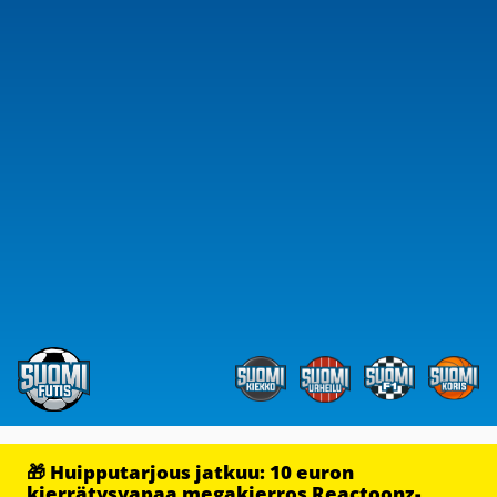
🎁 Huipputarjous jatkuu: 10 euron
kierrätysvapaa megakierros Reactoonz-