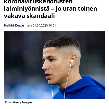
koronaviruskehotusten
laiminlyönnistä – jo uran toinen
vakava skandaali
Heikki Kuparinen
01.04.2020
10:51
Kuva:
Getty Images