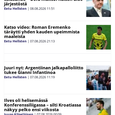
järjestöstä
Eetu Hellsten
|
08.08.2026
11:51
Katso video: Roman Eremenko
täräytti yhden kauden upeimmista
maaleista
Eetu Hellsten
|
07.08.2026
21:13
Juuri nyt: Argentiinan jalkapalloliitto
tukee Gianni Infantinoa
Eetu Hellsten
|
07.08.2026
11:19
Ilves oli helisemässä
Konferenssiliigassa – silti Kroatiassa
näkyy pelko ensi viikosta
Juuso Kilpeläinen
|
07.08.2026
00:09