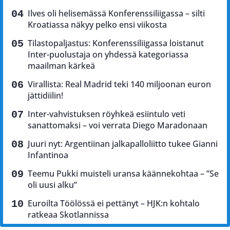
Ilves oli helisemässä Konferenssiliigassa – silti
Kroatiassa näkyy pelko ensi viikosta
Tilastopaljastus: Konferenssiliigassa loistanut
Inter-puolustaja on yhdessä kategoriassa
maailman kärkeä
Virallista: Real Madrid teki 140 miljoonan euron
jättidiilin!
Inter-vahvistuksen röyhkeä esiintulo veti
sanattomaksi – voi verrata Diego Maradonaan
Juuri nyt: Argentiinan jalkapalloliitto tukee Gianni
Infantinoa
Teemu Pukki muisteli uransa käännekohtaa – ”Se
oli uusi alku”
Euroilta Töölössä ei pettänyt – HJK:n kohtalo
ratkeaa Skotlannissa