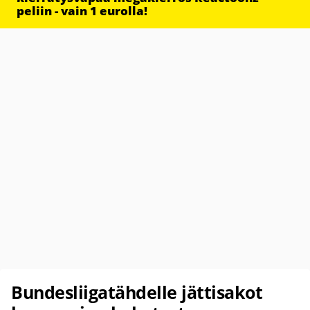
peliin - vain 1 eurolla!
Bundesliigatähdelle jättisakot