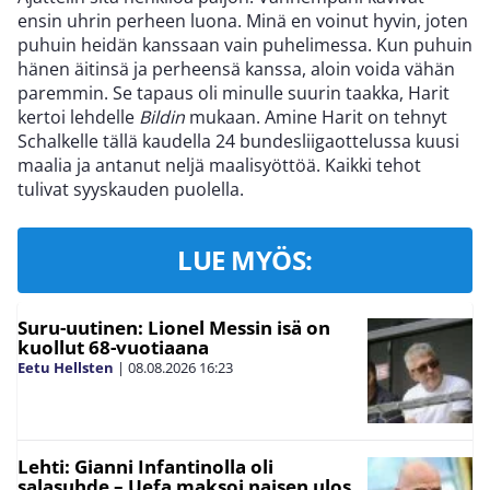
ensin uhrin perheen luona. Minä en voinut hyvin, joten
puhuin heidän kanssaan vain puhelimessa. Kun puhuin
hänen äitinsä ja perheensä kanssa, aloin voida vähän
paremmin. Se tapaus oli minulle suurin taakka, Harit
kertoi lehdelle
Bildin
mukaan. Amine Harit on tehnyt
Schalkelle tällä kaudella 24 bundesliigaottelussa kuusi
maalia ja antanut neljä maalisyöttöä. Kaikki tehot
tulivat syyskauden puolella.
LUE MYÖS:
Suru-uutinen: Lionel Messin isä on
kuollut 68-vuotiaana
Eetu Hellsten
|
08.08.2026
16:23
Lehti: Gianni Infantinolla oli
salasuhde – Uefa maksoi naisen ulos