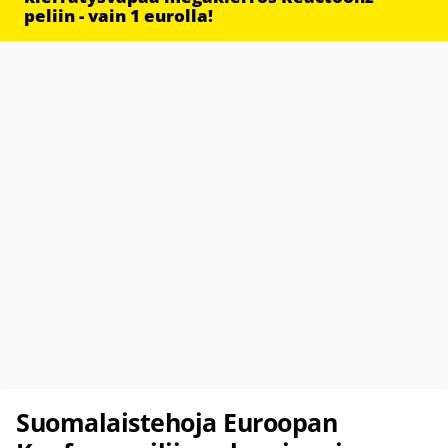
peliin - vain 1 eurolla!
Suomalaistehoja Euroopan