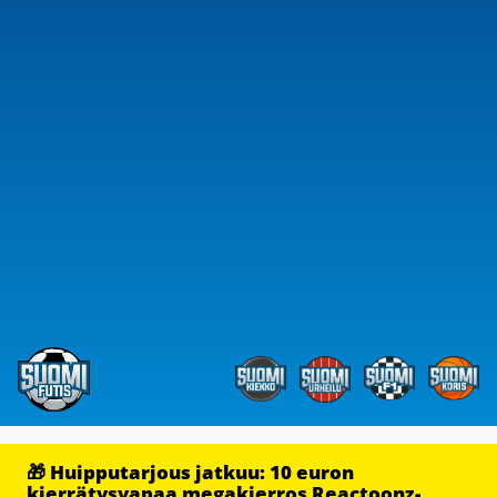
🎁 Huipputarjous jatkuu: 10 euron
kierrätysvapaa megakierros Reactoonz-