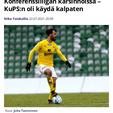
Konferenssiliigan karsinnoissa –
KuPS:n oli käydä kalpaten
Niko Toiskallio
22.07.2021
20:59
Kuva:
Juha Tamminen