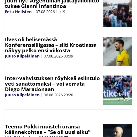
Juuri nyt: Argentiinan jalkapalloliitto
tukee Gianni Infantinoa
Eetu Hellsten
|
07.08.2026
11:19
Ilves oli helisemässä
Konferenssiliigassa – silti Kroatiassa
näkyy pelko ensi viikosta
Juuso Kilpeläinen
|
07.08.2026
00:09
Inter-vahvistuksen röyhkeä esiintulo
veti sanattomaksi – voi verrata
Diego Maradonaan
Juuso Kilpeläinen
|
06.08.2026
23:20
Teemu Pukki muisteli uransa
käännekohtaa – ”Se oli uusi alku”