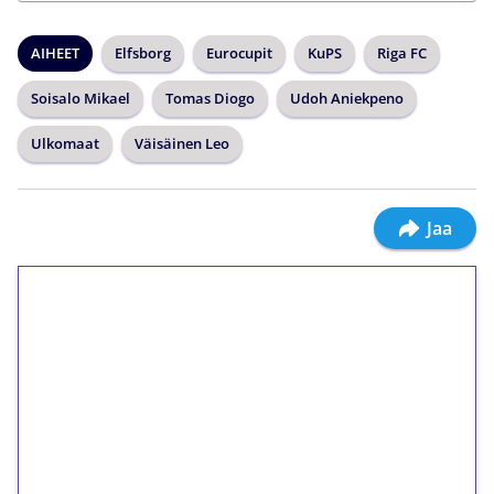
AIHEET
Elfsborg
Eurocupit
KuPS
Riga FC
Soisalo Mikael
Tomas Diogo
Udoh Aniekpeno
Ulkomaat
Väisäinen Leo
Jaa
1€ = 10€ arvosta
ilmaiskierroksia ilman
kierrätystä!
Talleta 1€
Saat heti 50 ilmaiskierrosta Tuohi 1000 -