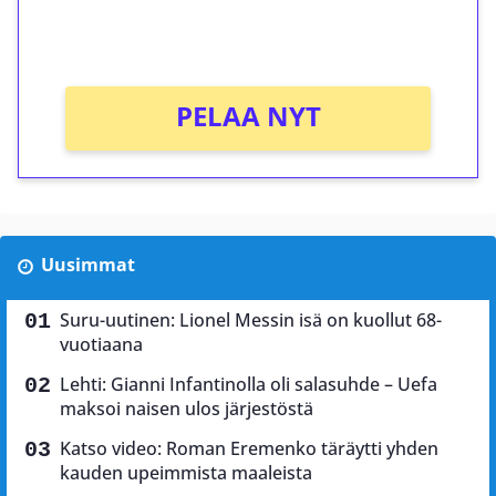
peliin (arvo 0,20€ per kierros)!
Ei kierrätysvaatimusta!
PELAA NYT
Uusimmat
Suru-uutinen: Lionel Messin isä on kuollut 68-
vuotiaana
Lehti: Gianni Infantinolla oli salasuhde – Uefa
maksoi naisen ulos järjestöstä
Katso video: Roman Eremenko täräytti yhden
kauden upeimmista maaleista