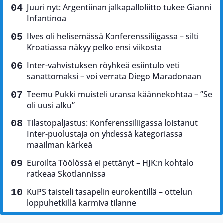
Juuri nyt: Argentiinan jalkapalloliitto tukee Gianni
Infantinoa
Ilves oli helisemässä Konferenssiliigassa – silti
Kroatiassa näkyy pelko ensi viikosta
Inter-vahvistuksen röyhkeä esiintulo veti
sanattomaksi – voi verrata Diego Maradonaan
Teemu Pukki muisteli uransa käännekohtaa – ”Se
oli uusi alku”
Tilastopaljastus: Konferenssiliigassa loistanut
Inter-puolustaja on yhdessä kategoriassa
maailman kärkeä
Euroilta Töölössä ei pettänyt – HJK:n kohtalo
ratkeaa Skotlannissa
KuPS taisteli tasapelin eurokentillä – ottelun
loppuhetkillä karmiva tilanne