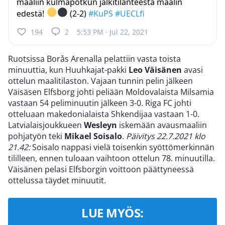
maaliin kulmapotkun jälkitilanteesta maalin
edestä!
(2-2)
#KuPS
#UECLfi
194
2
5:53 PM · Jul 22, 2021
Ruotsissa Borås Arenalla pelattiin vasta toista
minuuttia, kun Huuhkajat-pakki
Leo Väisänen
avasi
ottelun maalitilaston. Vajaan tunnin pelin jälkeen
Väisäsen Elfsborg johti peliään Moldovalaista Milsamia
vastaan 54 peliminuutin jälkeen 3-0. Riga FC johti
otteluaan makedonialaista Shkendijaa vastaan 1-0.
Latvialaisjoukkueen
Wesleyn
iskemään avausmaaliin
pohjatyön teki
Mikael Soisalo
.
Päivitys 22.7.2021 klo
21.42:
Soisalo nappasi vielä toisenkin syöttömerkinnän
tililleen, ennen tuloaan vaihtoon ottelun 78. minuutilla.
Väisänen pelasi Elfsborgin voittoon päättyneessä
ottelussa täydet minuutit.
LUE MYÖS: