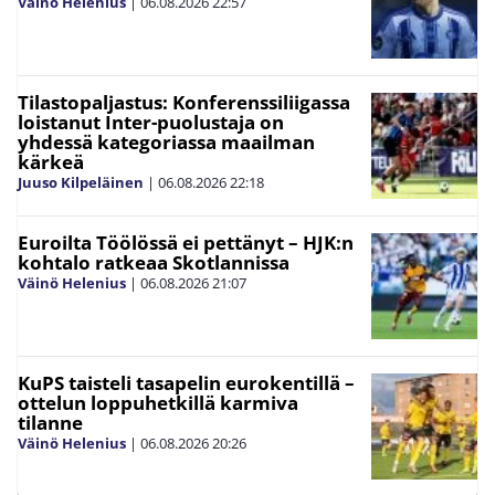
Väinö Helenius
|
06.08.2026
22:57
Tilastopaljastus: Konferenssiliigassa
loistanut Inter-puolustaja on
yhdessä kategoriassa maailman
kärkeä
Juuso Kilpeläinen
|
06.08.2026
22:18
Euroilta Töölössä ei pettänyt – HJK:n
kohtalo ratkeaa Skotlannissa
Väinö Helenius
|
06.08.2026
21:07
KuPS taisteli tasapelin eurokentillä –
ottelun loppuhetkillä karmiva
tilanne
Väinö Helenius
|
06.08.2026
20:26