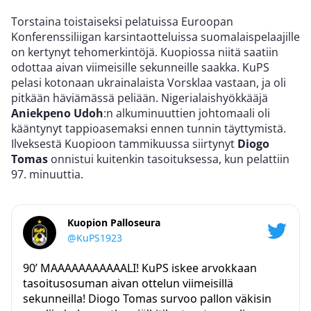
Torstaina toistaiseksi pelatuissa Euroopan
Konferenssiliigan karsintaotteluissa suomalaispelaajille
on kertynyt tehomerkintöjä. Kuopiossa niitä saatiin
odottaa aivan viimeisille sekunneille saakka. KuPS
pelasi kotonaan ukrainalaista Vorsklaa vastaan, ja oli
pitkään häviämässä peliään. Nigerialaishyökkääjä
Aniekpeno Udoh
:n alkuminuuttien johtomaali oli
kääntynyt tappioasemaksi ennen tunnin täyttymistä.
Ilveksestä Kuopioon tammikuussa siirtynyt
Diogo
Tomas
onnistui kuitenkin tasoituksessa, kun pelattiin
97. minuuttia.
Kuopion Palloseura
@KuPS1923
90’ MAAAAAAAAAAALI! KuPS iskee arvokkaan
tasoitusosuman aivan ottelun viimeisillä
sekunneilla! Diogo Tomas survoo pallon väkisin