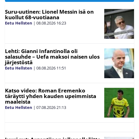
Suru-uutinen: Lionel Messin isä on
kuollut 68-vuotiaana
Eetu Hellsten
|
08.08.2026
16:23
Lehti: Gianni Infantinolla oli
salasuhde – Uefa maksoi naisen ulos
järjestöstä
Eetu Hellsten
|
08.08.2026
11:51
Katso video: Roman Eremenko
täräytti yhden kauden upeimmista
maaleista
Eetu Hellsten
|
07.08.2026
21:13