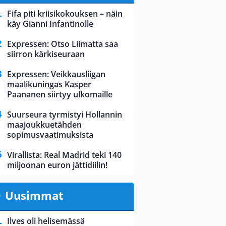
Fifa piti kriisikokouksen – näin
käy Gianni Infantinolle
Expressen: Otso Liimatta saa
siirron kärkiseuraan
Expressen: Veikkausliigan
maalikuningas Kasper
Paananen siirtyy ulkomaille
Suurseura tyrmistyi Hollannin
maajoukkuetähden
sopimusvaatimuksista
Virallista: Real Madrid teki 140
miljoonan euron jättidiilin!
Uusimmat
Ilves oli helisemässä