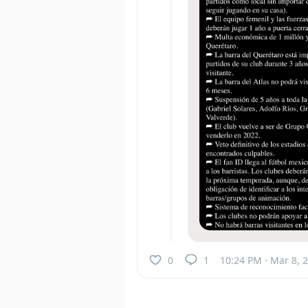
0
1
10:24 PM · Mar 8, 