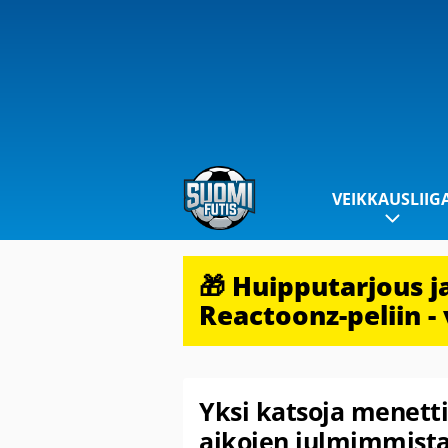
VEIKKAUSLIIG
🎁 Huipputarjous 
Reactoonz-peliin - 
Yksi katsoja menetti
aikojen julmimmista