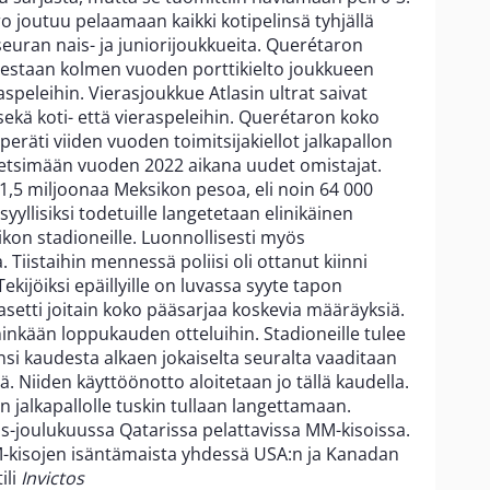
joutuu pelaamaan kaikki kotipelinsä tyhjällä
euran nais- ja juniorijoukkueita. Querétaron
olestaan kolmen vuoden porttikielto joukkueen
speleihin. Vierasjoukkue Atlasin ultrat saivat
ekä koti- että vieraspeleihin. Querétaron koko
 peräti viiden vuoden toimitsijakiellot jalkapallon
etsimään vuoden 2022 aikana uudet omistajat.
 1,5 miljoonaa Meksikon pesoa, eli noin 64 000
syyllisiksi todetuille langetetaan elinikäinen
ikon stadioneille. Luonnollisesti myös
Tiistaihin mennessä poliisi oli ottanut kiinni
kijöiksi epäillyille on luvassa syyte tapon
to asetti joitain koko pääsarjaa koskevia määräyksiä.
hinkään loppukauden otteluihin. Stadioneille tulee
nsi kaudesta alkaen jokaiselta seuralta vaaditaan
tä. Niiden käyttöönotto aloitetaan jo tällä kaudella.
n jalkapallolle tuskin tullaan langettamaan.
s-joulukuussa Qatarissa pelattavissa MM-kisoissa.
-kisojen isäntämaista yhdessä USA:n ja Kanadan
ili
Invictos