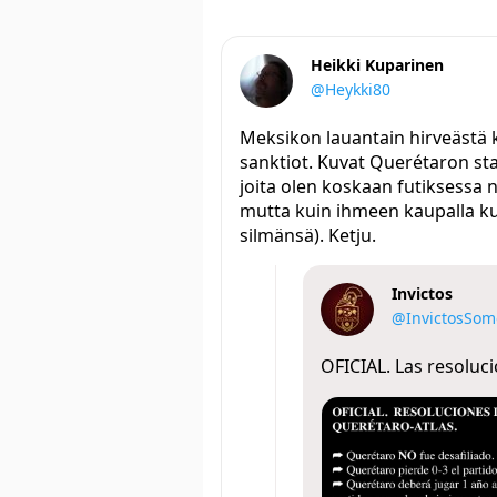
Heikki Kuparinen
@Heykki80
Meksikon lauantain hirveästä 
sanktiot. Kuvat Querétaron sta
joita olen koskaan futiksessa n
mutta kuin ihmeen kaupalla ku
silmänsä). Ketju.
Invictos
@InvictosSom
OFICIAL. Las resoluc