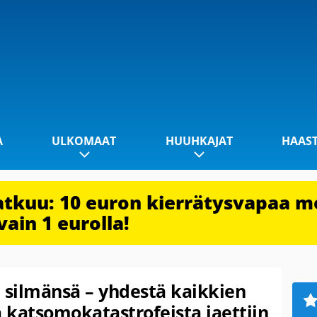
A
ULKOMAAT
HUUHKAJAT
HAAS
jatkuu: 10 euron kierrätysvapaa m
vain 1 eurolla!
 silmänsä – yhdestä kaikkien
 katsomokatastrofeista jaettiin