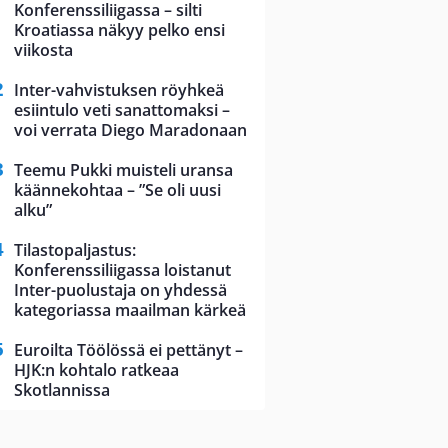
Konferenssiliigassa – silti
Kroatiassa näkyy pelko ensi
viikosta
Inter-vahvistuksen röyhkeä
esiintulo veti sanattomaksi –
voi verrata Diego Maradonaan
Teemu Pukki muisteli uransa
käännekohtaa – ”Se oli uusi
alku”
Tilastopaljastus:
Konferenssiliigassa loistanut
Inter-puolustaja on yhdessä
kategoriassa maailman kärkeä
Euroilta Töölössä ei pettänyt –
HJK:n kohtalo ratkeaa
Skotlannissa