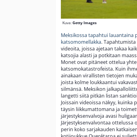
Kuva:
Getty Images
Meksikossa tapahtui lauantaina p
katsomomellakka
. Tapahtumista 
videoita, joissa ajetaan takaa kai
katsojia alasti ja potkitaan maas
Monet ovat pitäneet ottelua yhte
katsomokatastrofeista. Kuin ihme
ainakaan virallisten tietojen muka
joista kolme loukkaantui vakavas
silmänsä. Meksikon jalkapalloliitt
langetti siitä pitkän listan sanktio
Joissain videoissa näkyy, kuinka 
täysin liikkumattomana ja toimet
järjestyksenvalvoja avasi huliga
Järjestyksenvalvontaa ottelussa 
perin koko sarjakauden katkaisem
kotijoukkue Querétaroa ei suljett