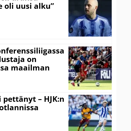
 oli uusi alku”
onferenssiliigassa
lustaja on
ssa maailman
i pettänyt – HJK:n
otlannissa