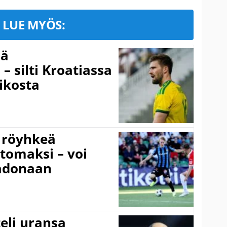
LUE MYÖS:
sä
– silti Kroatiassa
ikosta
 röyhkeä
ttomaksi – voi
adonaan
eli uransa