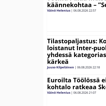
käännekohtaa – ”Se
Väinö Helenius
|
06.08.2026
22:57
Tilastopaljastus: K
loistanut Inter-puo
yhdessä kategoria
kärkeä
Juuso Kilpeläinen
|
06.08.2026
22:18
Euroilta Töölössä e
kohtalo ratkeaa Sk
Väinö Helenius
|
06.08.2026
21:07