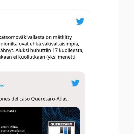
katsomoväkivallasta on mätkitty
dionilta ovat ehkä väkivaltaisimpia,
ähnyt. Aluksi huhuttiin 17 kuolleesta,
kaan ei kuollutkaan (yksi menetti
os
iones del caso Querétaro-Atlas.