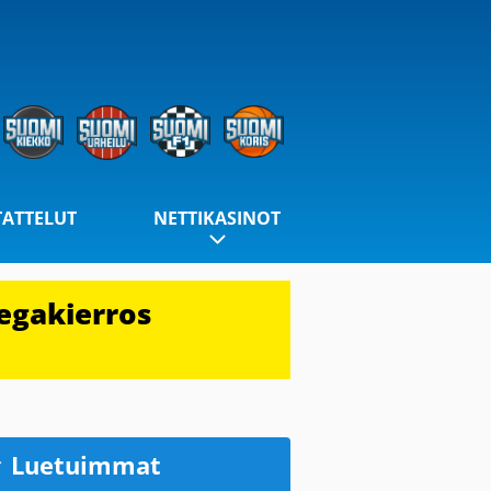
TATTELUT
NETTIKASINOT
egakierros
Luetuimmat