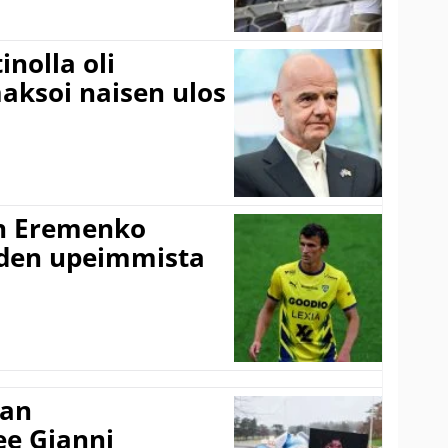
inolla oli
aksoi naisen ulos
n Eremenko
uden upeimmista
nan
kee Gianni