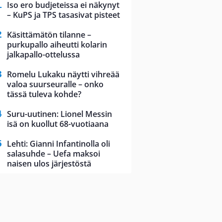
Iso ero budjeteissa ei näkynyt
– KuPS ja TPS tasasivat pisteet
Käsittämätön tilanne –
purkupallo aiheutti kolarin
jalkapallo-ottelussa
Romelu Lukaku näytti vihreää
valoa suurseuralle – onko
tässä tuleva kohde?
Suru-uutinen: Lionel Messin
isä on kuollut 68-vuotiaana
Lehti: Gianni Infantinolla oli
salasuhde – Uefa maksoi
naisen ulos järjestöstä