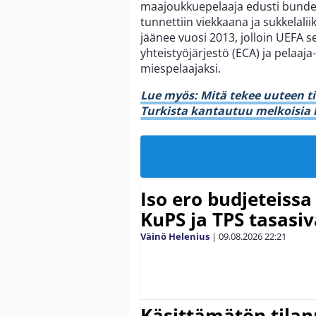
maajoukkuepelaaja edusti bundes
tunnettiin viekkaana ja sukkelali
jäänee vuosi 2013, jolloin UEFA 
yhteistyöjärjestö (ECA) ja pelaaj
miespelaajaksi.
Lue myös: Mitä tekee uuteen t
Turkista kantautuu melkoisia
Iso ero budjeteissa
KuPS ja TPS tasasiv
Väinö Helenius
|
09.08.2026
22:21
Käsittämätön tilan