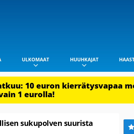
A
ULKOMAAT
HUUHKAJAT
HAAS
jatkuu: 10 euron kierrätysvapaa m
vain 1 eurolla!
ellisen sukupolven suurista