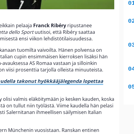
eikkain pelaaja
Franck Ribéry
ripustanee
tta dello Sport
uutisoi, että Ribéry saattaa
misestä ensi viikon lehdistötilaisuudessa.
mukanaan tuomilta vaivoilta. Hänen polvensa on
 Italian cupin ensimmäisen kierroksen lisäksi hän
-avauksessa AS Romaa vastaan ja silloinkin
 viisi prosenttia tarjolla olleista minuuteista.
audella takonut hyökkääjälegenda lopettaa
béry olisi valmis eläköitymään jo kesken kauden, koska
 on tullut niin työlästä. Viime kaudella hän pelasi
sti Salernitanan ihmeellisen säilymisen Italian
ayern Münchenin vuosistaan. Ranskan entinen