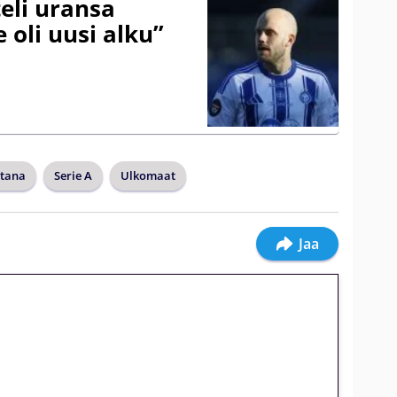
eli uransa
 oli uusi alku”
itana
Serie A
Ulkomaat
Jaa
jatkuu: 10 euron
gakierros Reactoonz-peliin