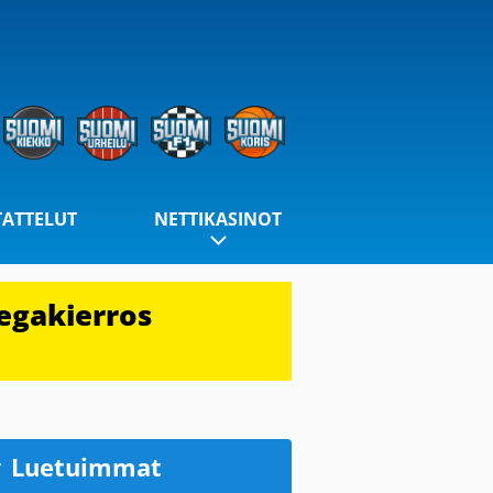
TATTELUT
NETTIKASINOT
egakierros
Luetuimmat