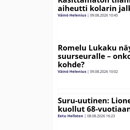
aiheutti kolarin ja
Väinö Helenius
|
09.08.2026
10:45
Romelu Lukaku näy
suurseuralle – onk
kohde?
Väinö Helenius
|
09.08.2026
10:02
Suru-uutinen: Lione
kuollut 68-vuotiaa
Eetu Hellsten
|
08.08.2026
16:23