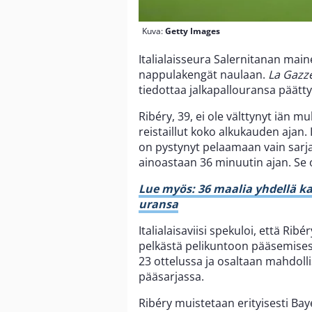
Kuva:
Getty Images
Italialaisseura Salernitanan main
nappulakengät naulaan.
La Gazze
tiedottaa jalkapallouransa päätty
Ribéry, 39, ei ole välttynyt iän 
reistaillut koko alkukauden ajan.
on pystynyt pelaamaan vain sarja
ainoastaan 36 minuutin ajan. Se on
Lue myös: 36 maalia yhdellä k
uransa
Italialaisaviisi spekuloi, että Ri
pelkästä pelikuntoon pääsemisestä
23 ottelussa ja osaltaan mahdolli
pääsarjassa.
Ribéry muistetaan erityisesti B