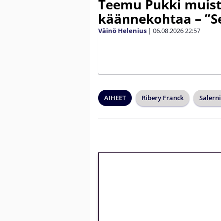
Teemu Pukki muist
käännekohtaa – ”Se
Väinö Helenius
|
06.08.2026
22:57
AIHEET
Ribery Franck
Salern
🎁 Huipputarjous 
kierrätysvapaa me
– vain 1 eurolla!