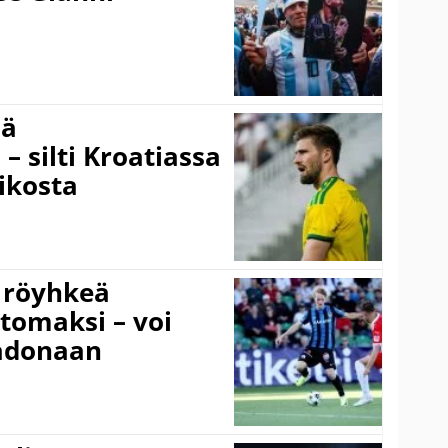
sä
– silti Kroatiassa
ikosta
 röyhkeä
ttomaksi – voi
adonaan