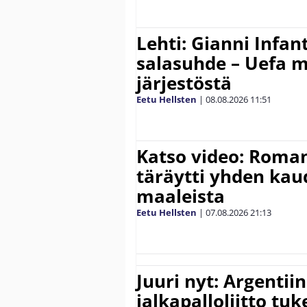
Lehti: Gianni Infant
salasuhde – Uefa m
järjestöstä
Eetu Hellsten
|
08.08.2026
11:51
Katso video: Roma
täräytti yhden ka
maaleista
Eetu Hellsten
|
07.08.2026
21:13
Juuri nyt: Argentii
jalkapalloliitto tu