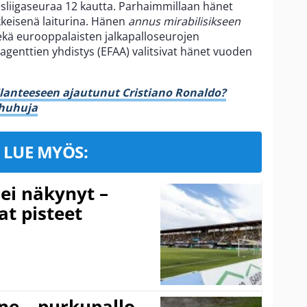
liigaseuraa 12 kautta. Parhaimmillaan hänet
ikkeisenä laiturina. Hänen
annus mirabilisikseen
sekä eurooppalaisten jalkapalloseurojen
a-agenttien yhdistys (EFAA) valitsivat hänet vuoden
ilanteeseen ajautunut Cristiano Ronaldo?
 huhuja
LUE MYÖS:
 ei näkynyt –
at pisteet
ne – purkupallo