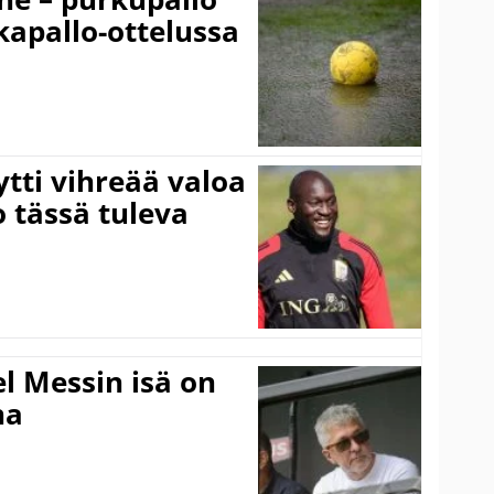
lkapallo-ottelussa
tti vihreää valoa
o tässä tuleva
l Messin isä on
na