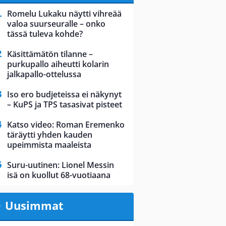
Romelu Lukaku näytti vihreää
valoa suurseuralle – onko
tässä tuleva kohde?
Käsittämätön tilanne –
purkupallo aiheutti kolarin
jalkapallo-ottelussa
Iso ero budjeteissa ei näkynyt
– KuPS ja TPS tasasivat pisteet
Katso video: Roman Eremenko
täräytti yhden kauden
upeimmista maaleista
Suru-uutinen: Lionel Messin
isä on kuollut 68-vuotiaana
Uusimmat