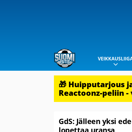
VEIKKAUSLIIG
🎁 Huipputarjous 
Reactoonz-peliin - 
GdS: Jälleen yksi ed
lopettaa uransa