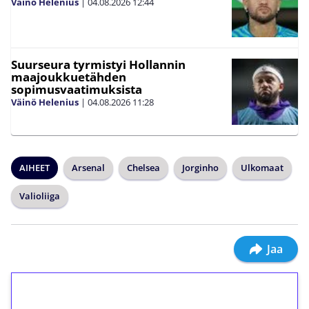
Väinö Helenius
|
04.08.2026
12:44
Suurseura tyrmistyi Hollannin
maajoukkuetähden
sopimusvaatimuksista
Väinö Helenius
|
04.08.2026
11:28
AIHEET
Arsenal
Chelsea
Jorginho
Ulkomaat
Valioliiga
Jaa
1€ = 10€ arvosta