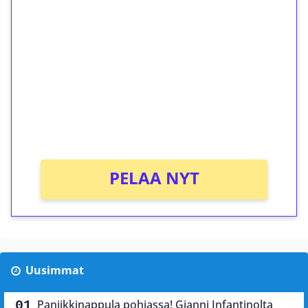
ilmaiskierroksia ilman
kierrätystä!
Talleta 1€
Saat heti 50 ilmaiskierrosta Tuohi 1000 -
peliin (arvo 0,20€ per kierros)!
Ei kierrätysvaatimusta!
PELAA NYT
Uusimmat
Paniikkinappula pohjassa! Gianni Infantinolta