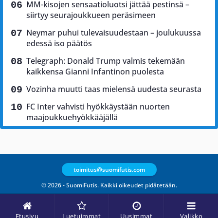
MM-kisojen sensaatioluotsi jättää pestinsä –
siirtyy seurajoukkueen peräsimeen
Neymar puhui tulevaisuudestaan – joulukuussa
edessä iso päätös
Telegraph: Donald Trump valmis tekemään
kaikkensa Gianni Infantinon puolesta
Vozinha muutti taas mielensä uudesta seurasta
FC Inter vahvisti hyökkäystään nuorten
maajoukkuehyökkääjällä
toimitus@suomifutis.com
© 2026 - SuomiFutis. Kaikki oikeudet pidätetään.
Etusivu
Luetuimmat
Uusimmat
Valikko