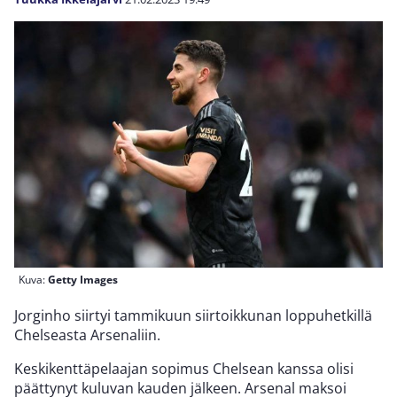
Kuva:
Getty Images
Jorginho siirtyi tammikuun siirtoikkunan loppuhetkillä
Chelseasta Arsenaliin.
Keskikenttäpelaajan sopimus Chelsean kanssa olisi
päättynyt kuluvan kauden jälkeen. Arsenal maksoi