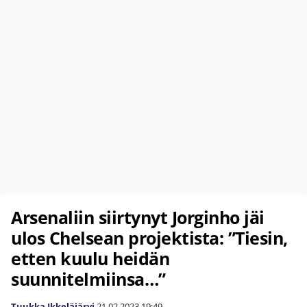
Arsenaliin siirtynyt Jorginho jäi
ulos Chelsean projektista: ”Tiesin,
etten kuulu heidän
suunnitelmiinsa…”
Tuukka Ikkeläjärvi
21.02.2023
19:49