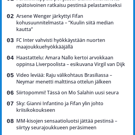
epätoivoinen ratkaisu pestinsä pelastamiseksi
Arsene Wenger järkyttyi Fifan
kohusuunnitelmasta – ”Kuulin siitä median
kautta”
FC Inter vahvisti hyökkäystään nuorten
maajoukkuehyökkääjällä
Haastattelu: Amara Nallo kertoi arvokkaan
oppinsa Liverpoolista – esikuvana Virgil van Dijk
Video leviää: Raju välikohtaus Brasiliassa –
Neymar menetti malttinsa ottelun jälkeen
Siirtopommi! Tässä on Mo Salahin uusi seura
Sky: Gianni Infantino ja Fifan ylin johto
kriisikokoukseen
MM-kisojen sensaatioluotsi jättää pestinsä –
siirtyy seurajoukkueen peräsimeen