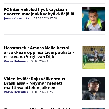
FC Inter vahvisti hyökkäystään
nuorten maajoukkuehyökkääjällä
Juuso Koivumäki
|
05.08.2026
17:59
Haastattelu: Amara Nallo kertoi
arvokkaan oppinsa Liverpoolista –
esikuvana Virgil van Dijk
Väinö Helenius
|
05.08.2026
15:48
Video leviää: Raju välikohtaus
Brasiliassa – Neymar menetti
malttinsa ottelun jälkeen
Väinö Helenius
|
05.08.2026
12:58