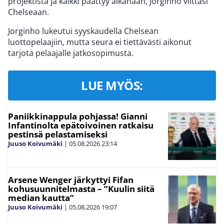
projektista ja kaikki päättyy aikanaan, Jorginho viittasi
Chelseaan.
Jorginho lukeutui syyskaudella Chelsean
luottopelaajiin, mutta seura ei tiettävästi aikonut
tarjota pelaajalle jatkosopimusta.
LUE MYÖS:
Paniikkinappula pohjassa! Gianni
Infantinolta epätoivoinen ratkaisu
pestinsä pelastamiseksi
Juuso Koivumäki
|
05.08.2026
23:14
Arsene Wenger järkyttyi Fifan
kohusuunnitelmasta – ”Kuulin siitä
median kautta”
Juuso Koivumäki
|
05.08.2026
19:07