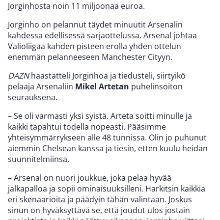
Jorginhosta noin 11 miljoonaa euroa.
Jorginho on pelannut täydet minuutit Arsenalin
kahdessa edellisessä sarjaottelussa. Arsenal johtaa
Valioliigaa kahden pisteen erolla yhden ottelun
enemmän pelanneeseen Manchester Cityyn.
DAZN
haastatteli Jorginhoa ja tiedusteli, siirtyikö
pelaaja Arsenaliin
Mikel Artetan
puhelinsoiton
seurauksena.
– Se oli varmasti yksi syistä. Arteta soitti minulle ja
kaikki tapahtui todella nopeasti. Pääsimme
yhteisymmärrykseen alle 48 tunnissa. Olin jo puhunut
aiemmin Chelsean kanssa ja tiesin, etten kuulu heidän
suunnitelmiinsa.
– Arsenal on nuori joukkue, joka pelaa hyvää
jalkapalloa ja sopii ominaisuuksilleni. Harkitsin kaikkia
eri skenaarioita ja päädyin tähän valintaan. Joskus
sinun on hyväksyttävä se, että joudut ulos jostain