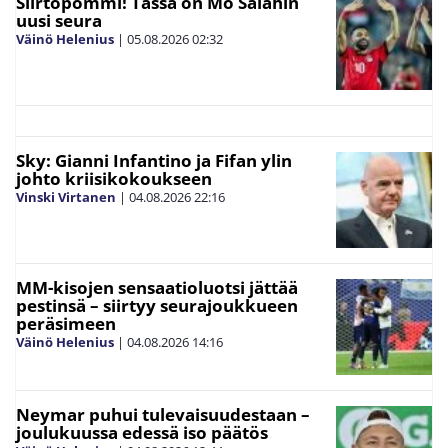
Siirtopommi! Tässä on Mo Salahin
uusi seura
Väinö Helenius
|
05.08.2026
02:32
Sky: Gianni Infantino ja Fifan ylin
johto kriisikokoukseen
Vinski Virtanen
|
04.08.2026
22:16
MM-kisojen sensaatioluotsi jättää
pestinsä – siirtyy seurajoukkueen
peräsimeen
Väinö Helenius
|
04.08.2026
14:16
Neymar puhui tulevaisuudestaan –
joulukuussa edessä iso päätös