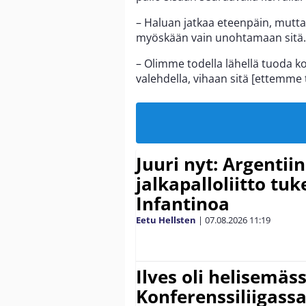
– Haluan jatkaa eteenpäin, mutta 
myöskään vain unohtamaan sitä.
– Olimme todella lähellä tuoda 
valehdella, vihaan sitä [ettemme 
Juuri nyt: Argentii
jalkapalloliitto tu
Infantinoa
Eetu Hellsten
|
07.08.2026
11:19
Ilves oli helisemäs
Konferenssiliigassa 