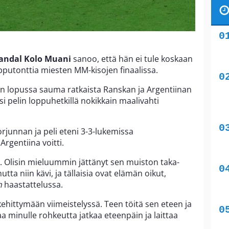
andal Kolo Muani
sanoo, että hän ei tule koskaan
tonttia miesten MM-kisojen finaalissa.
den lopussa sauma ratkaista Ranskan ja Argentiinan
i pelin loppuhetkillä nokikkain maalivahti
orjunnan ja peli eteni 3-3-lukemissa
Argentiina voitti.
i. Olisin mieluummin jättänyt sen muiston taka-
utta niin kävi, ja tällaisia ovat elämän oikut,
n
haastattelussa.
ehittymään viimeistelyssä. Teen töitä sen eteen ja
aa minulle rohkeutta jatkaa eteenpäin ja laittaa