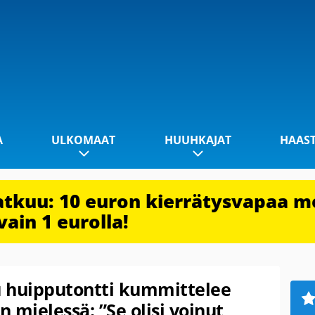
A
ULKOMAAT
HUUHKAJAT
HAAS
jatkuu: 10 euron kierrätysvapaa m
vain 1 eurolla!
u huipputontti kummittelee
 mielessä: ”Se olisi voinut