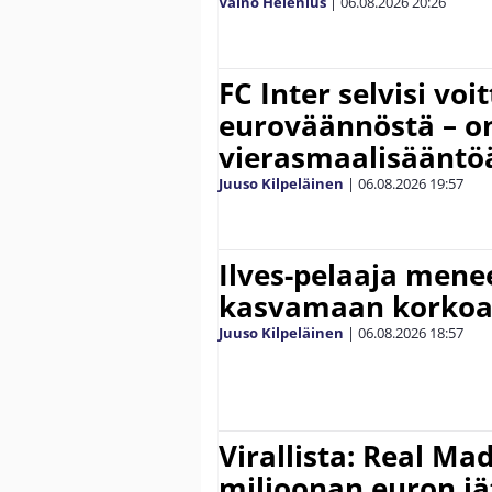
Väinö Helenius
|
06.08.2026
20:26
FC Inter selvisi voi
euroväännöstä – on
vierasmaalisääntö
Juuso Kilpeläinen
|
06.08.2026
19:57
Ilves-pelaaja men
kasvamaan korko
Juuso Kilpeläinen
|
06.08.2026
18:57
Virallista: Real Mad
miljoonan euron jät