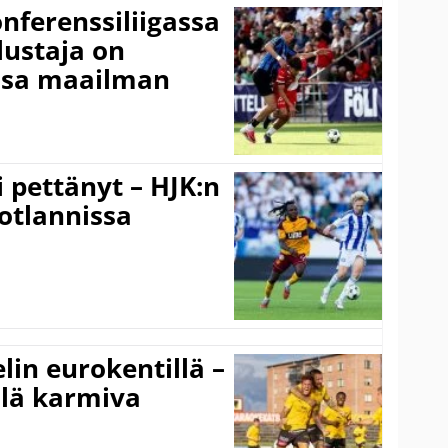
onferenssiliigassa
lustaja on
ssa maailman
i pettänyt – HJK:n
otlannissa
elin eurokentillä –
llä karmiva