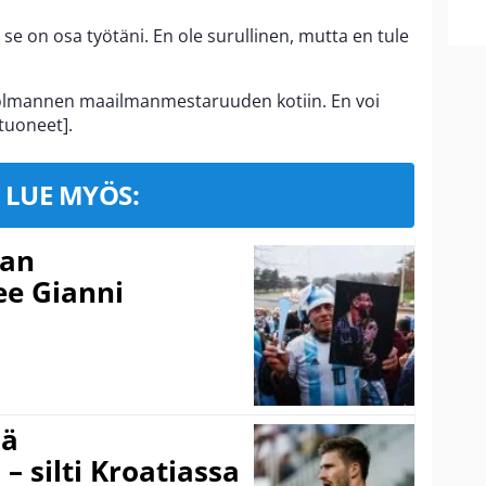
se on osa työtäni. En ole surullinen, mutta en tule
kolmannen maailmanmestaruuden kotiin. En voi
tuoneet].
LUE MYÖS:
nan
kee Gianni
sä
– silti Kroatiassa