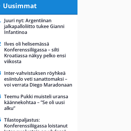
Uusimmat
Juuri nyt: Argentiinan
jalkapalloliitto tukee Gianni
Infantinoa
Ilves oli helisemässä
Konferenssiliigassa – silti
Kroatiassa näkyy pelko ensi
viikosta
Inter-vahvistuksen röyhkeä
esiintulo veti sanattomaksi –
voi verrata Diego Maradonaan
Teemu Pukki muisteli uransa
käännekohtaa – ”Se oli uusi
alku”
Tilastopaljastus:
Konferenssiliigassa loistanut