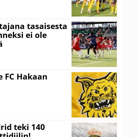
ttajana tasaisesta
neksi ei ole
ä
ee FC Hakaan
a
rid teki 140
tidiilin!