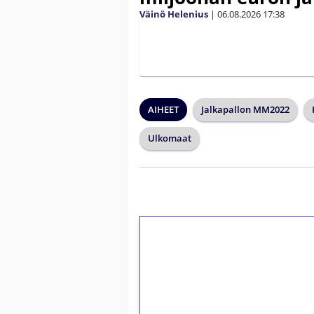
Väinö Helenius
|
06.08.2026
17:38
AIHEET
Jalkapallon MM2022
Ulkomaat
1€ = 10€ arvosta 
kierrätystä!
Talleta 1€