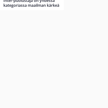
Inter-puolustaja on yhdessä
kategoriassa maailman kärkeä