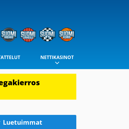
TATTELUT
NETTIKASINOT
egakierros
Luetuimmat