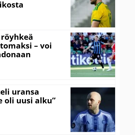
ikosta
 röyhkeä
ttomaksi – voi
adonaan
eli uransa
 oli uusi alku”