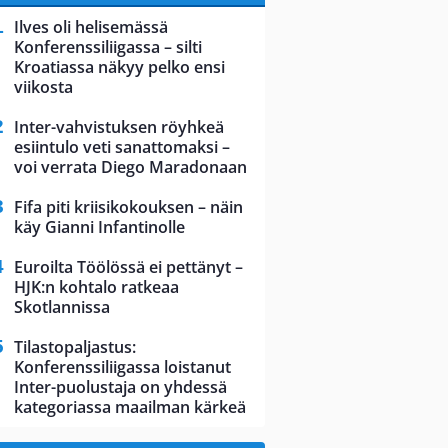
Ilves oli helisemässä
Konferenssiliigassa – silti
Kroatiassa näkyy pelko ensi
viikosta
Inter-vahvistuksen röyhkeä
esiintulo veti sanattomaksi –
voi verrata Diego Maradonaan
Fifa piti kriisikokouksen – näin
käy Gianni Infantinolle
Euroilta Töölössä ei pettänyt –
HJK:n kohtalo ratkeaa
Skotlannissa
Tilastopaljastus:
Konferenssiliigassa loistanut
Inter-puolustaja on yhdessä
kategoriassa maailman kärkeä