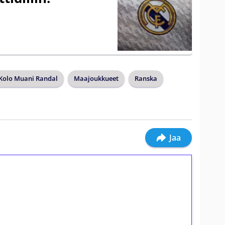
Kolo Muani Randal
Maajoukkueet
Ranska
Jaa
ilmaiskierroksia ilman