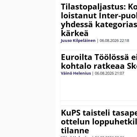
Tilastopaljastus: K
loistanut Inter-puo
yhdessä kategoria
kärkeä
Juuso Kilpeläinen
|
06.08.2026
22:18
Euroilta Töölössä e
kohtalo ratkeaa Sk
Väinö Helenius
|
06.08.2026
21:07
KuPS taisteli tasap
ottelun loppuhetki
tilanne