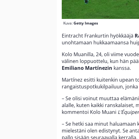
Kuva:
Getty Images
Eintracht Frankurtin hyökkääjä
R
unohtamaan hukkaamaansa huippu
Kolo Muanilla, 24, oli viime vuo
välinen loppuottelu, kun hän pääs
Emiliano Martínezin
kanssa.
Martínez esitti kuitenkin upean t
rangaistuspotkukilpailuun, jonka 
– Se olisi voinut muuttaa elämän
alalle, kuten kaikki ranskalaiset, m
kommentoi Kolo Muani
L’Équipe
– Se hetki saa minut haluamaan k
mielestäni olen edistynyt. Se ant
pallo sisään seuraavalla kerralla.