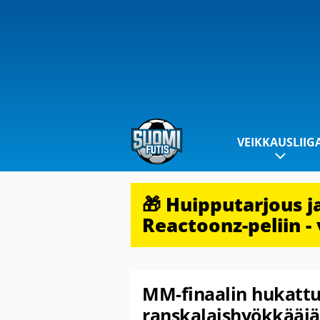
VEIKKAUSLIIG
🎁 Huipputarjous 
Reactoonz-peliin - 
MM-finaalin hukatt
ranskalaishyökkääjän