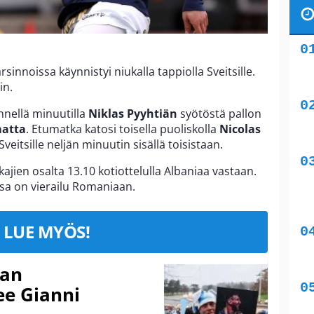
innoissa käynnistyi niukalla tappiolla Sveitsille.
in.
nellä minuutilla
Niklas Pyyhtiän
syötöstä pallon
matta
. Etumatka katosi toisella puoliskolla
Nicolas
veitsille neljän minuutin sisällä toisistaan.
jien osalta 13.10 kotiottelulla Albaniaa vastaan.
a on vierailu Romaniaan.
LUE MYÖS!
nan
kee Gianni