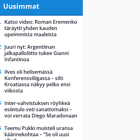
Uusimmat
Katso video: Roman Eremenko
täräytti yhden kauden
upeimmista maaleista
Juuri nyt: Argentiinan
jalkapalloliitto tukee Gianni
Infantinoa
Ilves oli helisemässä
Konferenssiliigassa – silti
Kroatiassa näkyy pelko ensi
viikosta
Inter-vahvistuksen röyhkeä
esiintulo veti sanattomaksi –
voi verrata Diego Maradonaan
Teemu Pukki muisteli uransa
käännekohtaa – ”Se oli uusi