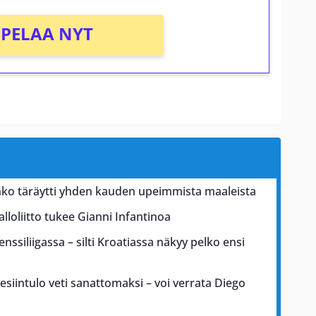
PELAA NYT
ko täräytti yhden kauden upeimmista maaleista
alloliitto tukee Gianni Infantinoa
nssiliigassa – silti Kroatiassa näkyy pelko ensi
esiintulo veti sanattomaksi – voi verrata Diego