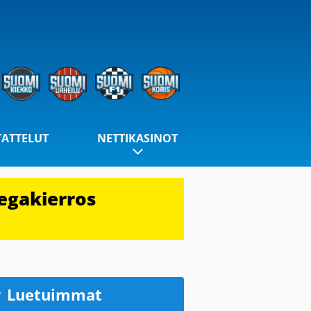
TATTELUT
NETTIKASINOT
egakierros
Luetuimmat