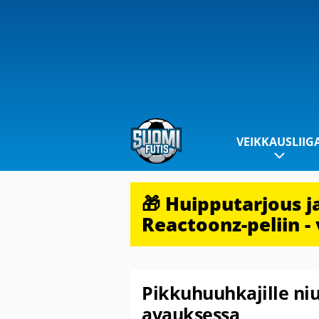
VEIKKAUSLIIG
🎁 Huipputarjous 
Reactoonz-peliin - 
Pikkuhuuhkajille ni
avauksessa