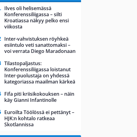
Ilves oli helisemässä
Konferenssiliigassa – silti
Kroatiassa näkyy pelko ensi
viikosta
Inter-vahvistuksen röyhkeä
esiintulo veti sanattomaksi –
voi verrata Diego Maradonaan
Tilastopaljastus:
Konferenssiliigassa loistanut
Inter-puolustaja on yhdessä
kategoriassa maailman kärkeä
Fifa piti kriisikokouksen – näin
käy Gianni Infantinolle
Euroilta Töölössä ei pettänyt –
HJK:n kohtalo ratkeaa
Skotlannissa