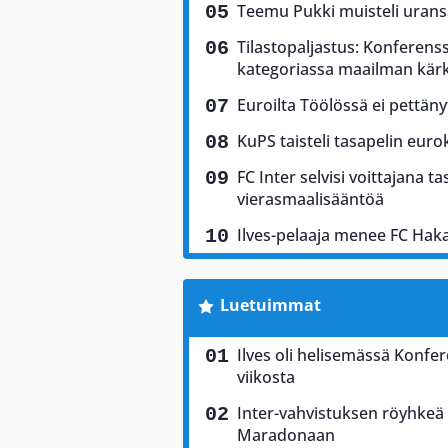
Teemu Pukki muisteli uransa
Tilastopaljastus: Konferenss
kategoriassa maailman kär
Euroilta Töölössä ei pettäny
KuPS taisteli tasapelin euro
FC Inter selvisi voittajana 
vierasmaalisääntöä
Ilves-pelaaja menee FC Ha
Luetuimmat
Ilves oli helisemässä Konfere
viikosta
Inter-vahvistuksen röyhkeä 
Maradonaan