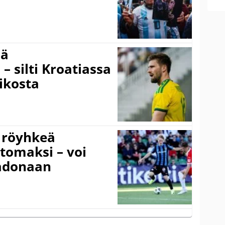
sä
– silti Kroatiassa
ikosta
 röyhkeä
ttomaksi – voi
adonaan