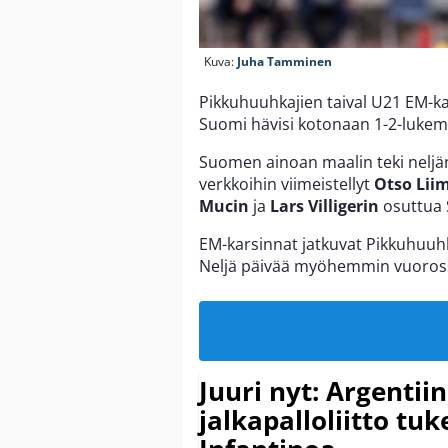
Kuva:
Juha Tamminen
Pikkuhuuhkajien taival U21 EM-kars
Suomi hävisi kotonaan 1-2-lukem
Suomen ainoan maalin teki neljän
verkkoihin viimeistellyt
Otso Lii
Mucin
ja
Lars Villigerin
osuttua S
EM-karsinnat jatkuvat Pikkuhuuhka
Neljä päivää myöhemmin vuoross
Juuri nyt: Argentii
jalkapalloliitto tu