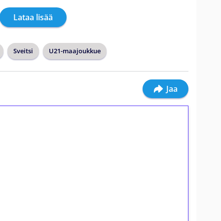
Lataa lisää
Sveitsi
U21-maajoukkue
Jaa
ilmaiskierroksia ilman
osta Tuohi 1000 -peliin (arvo 0,20€ per