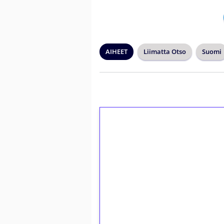
AIHEET
Liimatta Otso
Suomi
1€ = 10€ arvosta 
kierrätystä!
Talleta 1€
Saat heti 50 ilmaiskierr
kierros)!
Ei kierrätysvaatimusta!