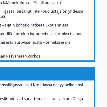
 käännekohtaa – ”Se oli uusi alku”
iliigassa loistanut Inter-puolustaja on yhdessä
keä
t – HJK:n kohtalo ratkeaa Skotlannissa
kentillä – ottelun loppuhetkillä karmiva tilanne
tasaisesta euroväännöstä – onneksi ei ole
kaan kasvamaan korkoa
nssiliigassa – silti Kroatiassa näkyy pelko ensi
esiintulo veti sanattomaksi – voi verrata Diego