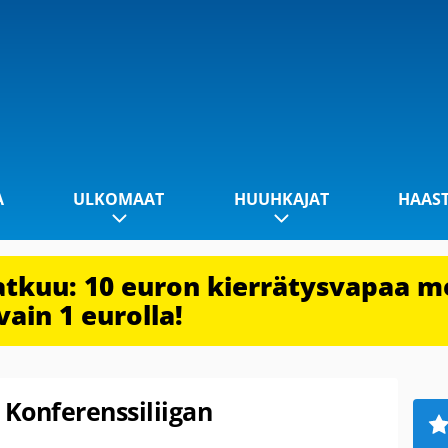
A
ULKOMAAT
HUUHKAJAT
HAAS
jatkuu: 10 euron kierrätysvapaa m
vain 1 eurolla!
 Konferenssiliigan