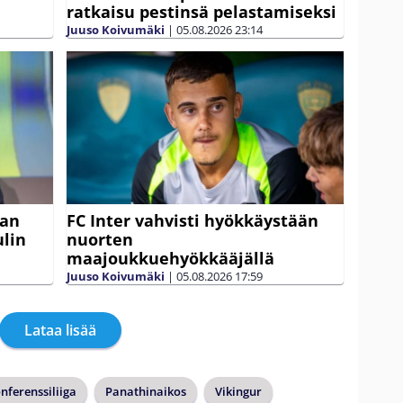
ratkaisu pestinsä pelastamiseksi
Juuso Koivumäki
|
05.08.2026
23:14
fan
FC Inter vahvisti hyökkäystään
lin
nuorten
maajoukkuehyökkääjällä
Juuso Koivumäki
|
05.08.2026
17:59
Lataa lisää
nferenssiliiga
Panathinaikos
Vikingur