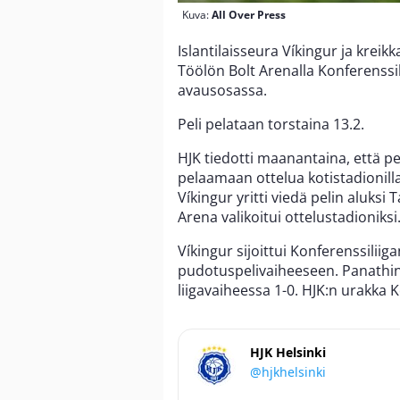
Kuva:
All Over Press
Islantilaisseura Víkingur ja krei
Töölön Bolt Arenalla Konferenss
avausosassa.
Peli pelataan torstaina 13.2.
HJK tiedotti maanantaina, että pel
pelaamaan ottelua kotistadionill
Víkingur yritti viedä pelin aluksi
Arena valikoitui ottelustadioniksi
Víkingur sijoittui Konferenssiliiga
pudotuspelivaiheeseen. Panathinai
liigavaiheessa 1-0. HJK:n urakka K
HJK Helsinki
@hjkhelsinki