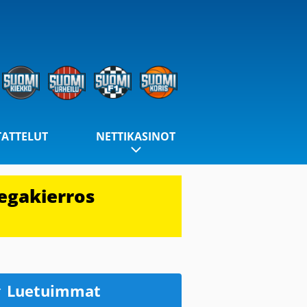
TATTELUT
NETTIKASINOT
egakierros
Luetuimmat