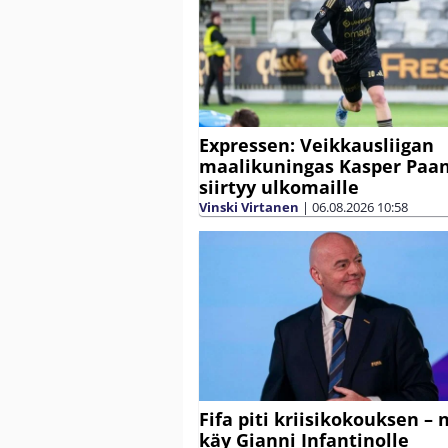
Expressen: Veikkausliigan
maalikuningas Kasper Paa
siirtyy ulkomaille
Vinski Virtanen
|
06.08.2026
10:58
Fifa piti kriisikokouksen – 
käy Gianni Infantinolle