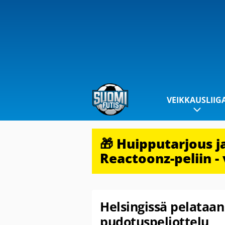
VEIKKAUSLIIG
🎁 Huipputarjous 
Reactoonz-peliin - 
Helsingissä pelataan
pudotuspeliottelu