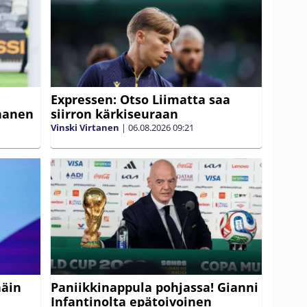
Expressen: Otso Liimatta saa
nanen
siirron kärkiseuraan
Vinski Virtanen
|
06.08.2026
09:21
näin
Paniikkinappula pohjassa! Gianni
Infantinolta epätoivoinen