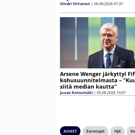
Vinski Virtanen
|
06.08.2026
07:37
Arsene Wenger järkyttyi Fi
kohusuunnitelmasta – ”Kuu
siitä median kautta”
Juuso Koivumäki
|
05.08.2026
19:07
AIHEET
Eurocupit
HJK
Ko