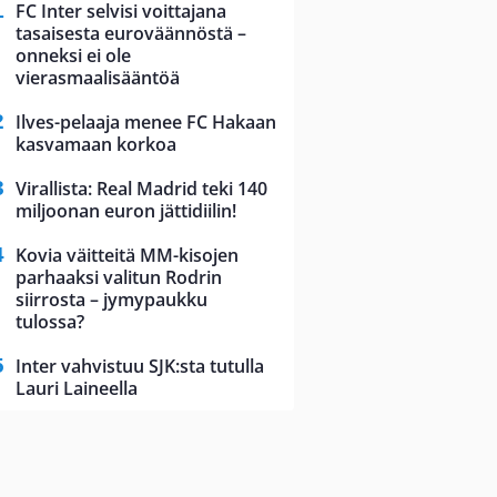
FC Inter selvisi voittajana
tasaisesta euroväännöstä –
onneksi ei ole
vierasmaalisääntöä
Ilves-pelaaja menee FC Hakaan
kasvamaan korkoa
Virallista: Real Madrid teki 140
miljoonan euron jättidiilin!
Kovia väitteitä MM-kisojen
parhaaksi valitun Rodrin
siirrosta – jymypaukku
tulossa?
Inter vahvistuu SJK:sta tutulla
Lauri Laineella