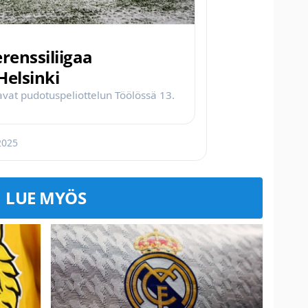
renssiliigaa
Helsinki
avat pudotuspeliottelun Töölössä 13.
2025
LUE MYÖS