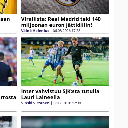
kaan
Virallista: Real Madrid teki 140
miljoonan euron jättidiilin!
Väinö Helenius
|
06.08.2026
17:38
Inter vahvistuu SJK:sta tutulla
irrosta
Lauri Laineella
Vinski Virtanen
|
06.08.2026
12:38