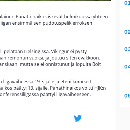
kkalainen Panathinaikos iskevät helmikuussa yhteen
iliigan ensimmäisen pudotuspelikierroksen
i pelataan Helsingissä. Víkingur ei pysty
aan remontin vuoksi, ja joutuu siten evakkoon.
 Tanskaan, mutta se ei onnistunut ja lopulta Bolt
.
n liigavaiheessa 19. sijalle ja eteni komeasti
kos päätyi 13. sijalle. Panathinaikos voitti HJK:n
onferenssiliigassa päättyi liigavaiheeseen.