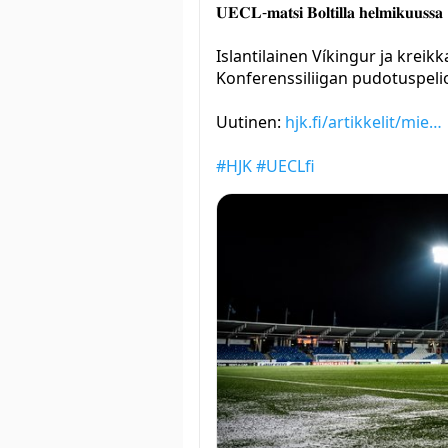
𝐔𝐄𝐂𝐋-𝐦𝐚𝐭𝐬𝐢 𝐁𝐨𝐥𝐭𝐢𝐥𝐥𝐚 𝐡𝐞𝐥𝐦𝐢𝐤𝐮𝐮𝐬𝐬𝐚
Islantilainen Víkingur ja kreik
Konferenssiliigan pudotuspelio
Uutinen:
hjk.fi/artikkelit/mie…
#HJK
#UECLfi