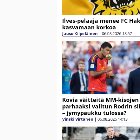
Ilves-pelaaja menee FC Ha
kasvamaan korkoa
Juuso Kilpeläinen
|
06.08.2026
18:57
Kovia väitteitä MM-kisojen
parhaaksi valitun Rodrin si
– jymypaukku tulossa?
Vinski Virtanen
|
06.08.2026
14:13