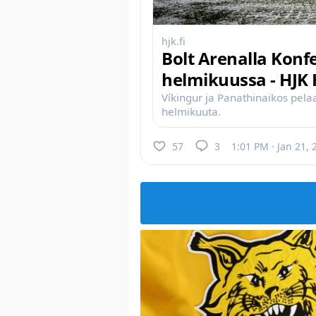
hjk.fi
Bolt Arenalla Konfe
helmikuussa - HJK 
Víkingur ja Panathinaikos pela
helmikuuta.
57
3
1:01 PM · Jan 21, 