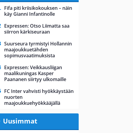
Fifa piti kriisikokouksen – näin
käy Gianni Infantinolle
Expressen: Otso Liimatta saa
siirron kärkiseuraan
Suurseura tyrmistyi Hollannin
maajoukkuetähden
sopimusvaatimuksista
Expressen: Veikkausliigan
maalikuningas Kasper
Paananen siirtyy ulkomaille
FC Inter vahvisti hyökkäystään
nuorten
maajoukkuehyökkääjällä
Uusimmat