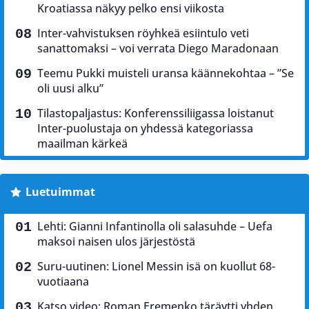
Kroatiassa näkyy pelko ensi viikosta
Inter-vahvistuksen röyhkeä esiintulo veti
sanattomaksi – voi verrata Diego Maradonaan
Teemu Pukki muisteli uransa käännekohtaa – ”Se
oli uusi alku”
Tilastopaljastus: Konferenssiliigassa loistanut
Inter-puolustaja on yhdessä kategoriassa
maailman kärkeä
Luetuimmat
Lehti: Gianni Infantinolla oli salasuhde – Uefa
maksoi naisen ulos järjestöstä
Suru-uutinen: Lionel Messin isä on kuollut 68-
vuotiaana
Katso video: Roman Eremenko täräytti yhden