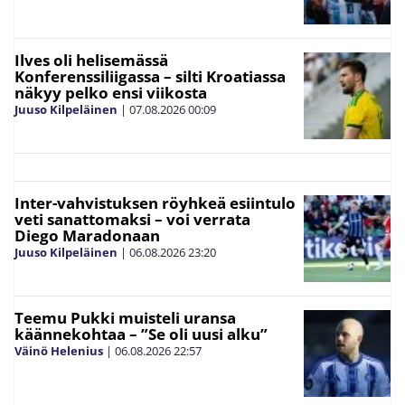
Ilves oli helisemässä
Konferenssiliigassa – silti Kroatiassa
näkyy pelko ensi viikosta
Juuso Kilpeläinen
|
07.08.2026
00:09
Inter-vahvistuksen röyhkeä esiintulo
veti sanattomaksi – voi verrata
Diego Maradonaan
Juuso Kilpeläinen
|
06.08.2026
23:20
Teemu Pukki muisteli uransa
käännekohtaa – ”Se oli uusi alku”
Väinö Helenius
|
06.08.2026
22:57