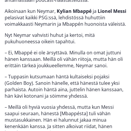
Aikoinaan kun Neymar,
Kylian Mbappé
ja
Lionel Messi
pelasivat kaikki PSG:ssä, lehdistössä huhuttiin
voimakkaasti Neymarin ja Mbappén huonoista väleistä.
Nyt Neymar vahvisti huhut ja kertoi, mitä
pukuhuoneessa oikein tapahtui.
– Ei, Mbappé ei ole ärsyttävä. Minulla on omat juttuni
hänen kanssaan. Meillä oli vähän riitoja, mutta hän oli
erittäin tärkeä joukkueellemme, Neymar sanoi.
– Tuppasin kutsumaan häntä kultaiseksi pojaksi
(Golden Boy). Sanoin hänelle, että hänestä tulee yksi
parhaista. Autoin häntä aina, juttelin hänen kanssaan,
hän kävi kotonani ja söimme yhdessä.
– Meillä oli hyviä vuosia yhdessä, mutta kun Messi
saapui seuraan, hänestä [Mbappésta] tuli vähän
mustasukkainen. Hän ei halunnut jakaa minua
kenenkään kanssa. Ja sitten alkoivat riidat, hänen