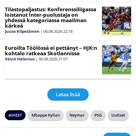
Tilastopaljastus: Konferenssiliigassa
loistanut Inter-puolustaja on
yhdessä kategoriassa maailman
kärkeä
Juuso Kilpeläinen
|
06.08.2026
22:18
Euroilta Töölössä ei pettänyt – HJK:n
kohtalo ratkeaa Skotlannissa
Väinö Helenius
|
06.08.2026
21:07
Lataa lisää
AIHEET
Mbappe Kylian
Neymar
PSG
Uutiset