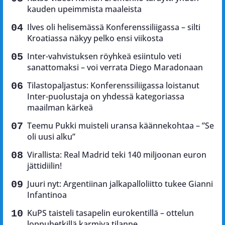
kauden upeimmista maaleista
Ilves oli helisemässä Konferenssiliigassa – silti
Kroatiassa näkyy pelko ensi viikosta
Inter-vahvistuksen röyhkeä esiintulo veti
sanattomaksi – voi verrata Diego Maradonaan
Tilastopaljastus: Konferenssiliigassa loistanut
Inter-puolustaja on yhdessä kategoriassa
maailman kärkeä
Teemu Pukki muisteli uransa käännekohtaa – ”Se
oli uusi alku”
Virallista: Real Madrid teki 140 miljoonan euron
jättidiilin!
Juuri nyt: Argentiinan jalkapalloliitto tukee Gianni
Infantinoa
KuPS taisteli tasapelin eurokentillä – ottelun
loppuhetkillä karmiva tilanne