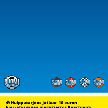
🎁 Huipputarjous jatkuu: 10 euron
kierrätysvapaa megakierros Reactoonz-