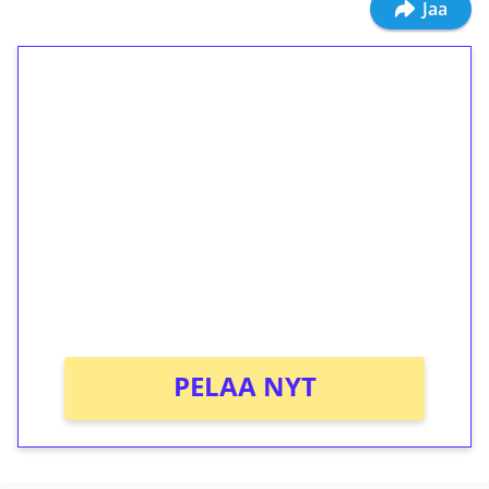
Jaa
1€ = 10€ arvosta
ilmaiskierroksia ilman
kierrätystä!
Talleta 1€
Saat heti 50 ilmaiskierrosta Tuohi 1000 -
peliin (arvo 0,20€ per kierros)!
Ei kierrätysvaatimusta!
PELAA NYT