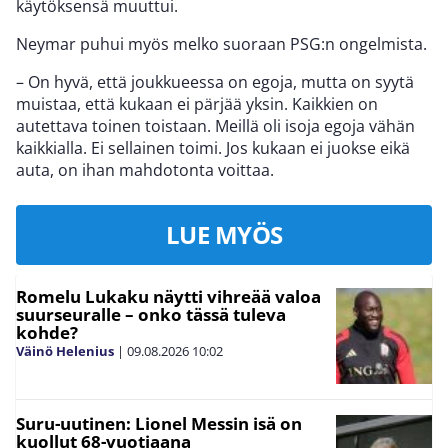
käytöksensä muuttui.
Neymar puhui myös melko suoraan PSG:n ongelmista.
– On hyvä, että joukkueessa on egoja, mutta on syytä
muistaa, että kukaan ei pärjää yksin. Kaikkien on
autettava toinen toistaan. Meillä oli isoja egoja vähän
kaikkialla. Ei sellainen toimi. Jos kukaan ei juokse eikä
auta, on ihan mahdotonta voittaa.
LUE MYÖS
Romelu Lukaku näytti vihreää valoa
suurseuralle – onko tässä tuleva
kohde?
Väinö Helenius
|
09.08.2026
10:02
Suru-uutinen: Lionel Messin isä on
kuollut 68-vuotiaana