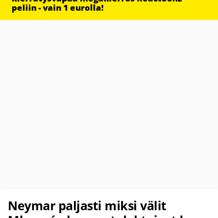
peliin - vain 1 eurolla!
Neymar paljasti miksi välit