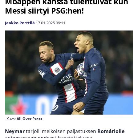
Mbappén kanssa tulehtuivat kun
Messi siirtyi PSG:hen!
Jaakko Perttilä
17.01.2025
09:11
Kuva:
All Over Press
Neymar
tarjoili melkoisen paljastuksen
Romáriolle
antamassaan podcast-haastattelussa.