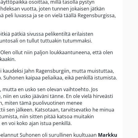
yttöpaikka osoittaa, millä tasolla pystyn
hdeksan vuotta, joten tunnen jokaisen jätkän
nä peli luvassa ja se on vielä täällä Regensburgissa,
.
kiä pätkiä sivussa pelikentiltä erilaisten
untosali on tullut tuttuakin tutummaksi.
Olen ollut niin paljon loukkaantuneena, että olen
kaakin.
i kaudeksi Jahn Ragensburgiin, mutta muistuttaa,
. Suhonen kaipaa peliaikaa, eikä penkillä istumista.
 mutta en usko sen olevan vaihtoehto. Jos
 niin en usko jääväni tänne. En ole vielä hirveästi
aan, miten tämä puolivuotinen menee
tii sen jälkeen. Katsotaan, tarvitsevatko he minua
stumista, niin sitten pitää katsoa muitakin
n en voi koko ajan istua penkillä.
elannut Suhonen oli surullinen kuultuaan
Markku