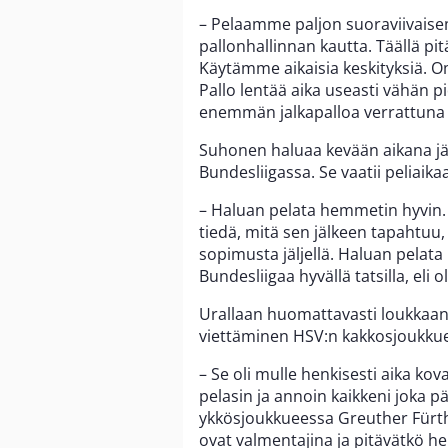
– Pelaamme paljon suoraviivais
pallonhallinnan kautta. Täällä p
Käytämme aikaisia keskityksiä. 
Pallo lentää aika useasti vähän
enemmän jalkapalloa verrattuna
Suhonen haluaa kevään aikana jäl
Bundesliigassa. Se vaatii peliaik
– Haluan pelata hemmetin hyvin. 
tiedä, mitä sen jälkeen tapahtuu
sopimusta jäljellä. Haluan pelata
Bundesliigaa hyvällä tatsilla, eli o
Urallaan huomattavasti loukkaan
viettäminen HSV:n kakkosjoukkue
– Se oli mulle henkisesti aika kov
pelasin ja annoin kaikkeni joka pä
ykkösjoukkueessa Greuther Fürthi
ovat valmentajina ja pitävätkö he 