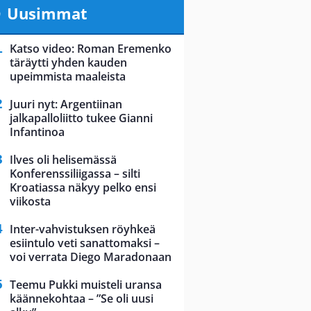
Uusimmat
Katso video: Roman Eremenko
täräytti yhden kauden
upeimmista maaleista
Juuri nyt: Argentiinan
jalkapalloliitto tukee Gianni
Infantinoa
Ilves oli helisemässä
Konferenssiliigassa – silti
Kroatiassa näkyy pelko ensi
viikosta
Inter-vahvistuksen röyhkeä
esiintulo veti sanattomaksi –
voi verrata Diego Maradonaan
Teemu Pukki muisteli uransa
käännekohtaa – ”Se oli uusi