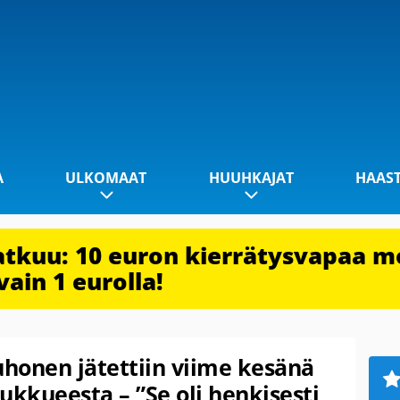
A
ULKOMAAT
HUUHKAJAT
HAAS
jatkuu: 10 euron kierrätysvapaa m
vain 1 eurolla!
uhonen jätettiin viime kesänä
ukkueesta – ”Se oli henkisesti