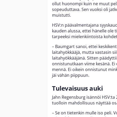
ollut huonompi kuin ne muut pelaa
sopeuduttava. Sen vuoksi oli jat
muistutti.
HSV:n päävalmentajana syyskaud
kauden alussa, ettei hänelle ole 
tarpeeksi mielenkiintoista kohdett
– Baumgart sanoi, ettei keskikentä
laitahyökkääjä, mutta vastasin si
laitahyökkääjänä. Sitten päädyttii
onnistunutkaan viime kesänä. Ei o
mennä. Ei oikein onnistunut minkä
jäi vähän piippuun.
Tulevaisuus auki
Jahn Regensburg isännöi HSV:ta 2
tuolloin mahdollisuus näyttää os
– Se on tietenkin mulle iso peli. 