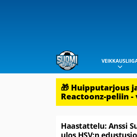
VEIKKAUSLIIG
🎁 Huipputarjous 
Reactoonz-peliin - 
Haastattelu: Anssi S
ulos HSV:n edustusjo