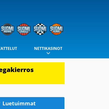
TATTELUT
NETTIKASINOT
egakierros
Luetuimmat