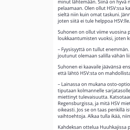
minut lähtemään. Siinä on hyvä nä
pelaamaan. Olen ollut HSV:ssa ka
sieltä niin kuin omat taskuni. Jän
joten siitä ei tule helppoa HSV:lle
Suhonen on ollut viime vuosina pit
loukkaantumisten vuoksi, joten k
– Fyysisyyttä on tullut enemmän. 
joutunut olemaan salilla vähän lii
Suhonen ei kaavaile jäävänsä ens
että lähtö HSV:sta on mahdollista
– Lainassa on mukana osto-optio,
tiputaan kolmannelle sarjatasolle,
miettinyt tulevaisuutta. Katsot
Regensburgissa, ja mitä HSV miet
oikeasti. Jos se on taas penkillä i
vaihtoehtoja. Alkaa tulla ikää, nii
Kahdeksan ottelua Huuhkajissa p