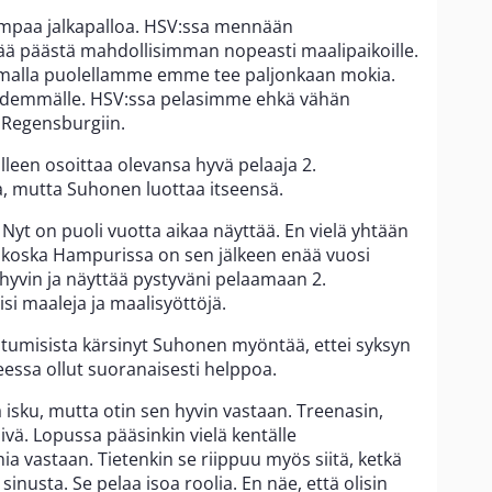
empaa jalkapalloa. HSV:ssa mennään
itää päästä mahdollisimman nopeasti maalipaikoille.
Omalla puolellamme emme tee paljonkaan mokia.
 pidemmälle. HSV:ssa pelasimme ehkä vähän
 Regensburgiin.
leen osoittaa olevansa hyvä pelaaja 2.
aa, mutta Suhonen luottaa itseensä.
Nyt on puoli vuotta aikaa näyttää. En vielä yhtään
, koska Hampurissa on sen jälkeen enää vuosi
 hyvin ja näyttää pystyväni pelaamaan 2.
lisi maaleja ja maalisyöttöjä.
tumisista kärsinyt Suhonen myöntää, ettei syksyn
essa ollut suoranaisesti helppoa.
a isku, mutta otin sen hyvin vastaan. Treenasin,
ivä. Lopussa pääsinkin vielä kentälle
a vastaan. Tietenkin se riippuu myös siitä, ketkä
sinusta. Se pelaa isoa roolia. En näe, että olisin