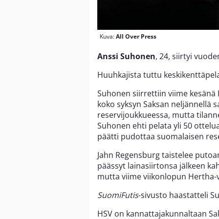
Kuva:
All Over Press
Anssi Suhonen
, 24, siirtyi vuo
Huuhkajista tuttu keskikenttäpel
Suhonen siirrettiin viime kesänä
koko syksyn Saksan neljännellä s
reservijoukkueessa, mutta tilanne
Suhonen ehti pelata yli 50 otte
päätti pudottaa suomalaisen res
Jahn Regensburg taistelee putoa
päässyt lainasiirtonsa jälkeen 
mutta viime viikonlopun Hertha-v
SuomiFutis
-sivusto haastatteli S
HSV on kannattajakunnaltaan Sa