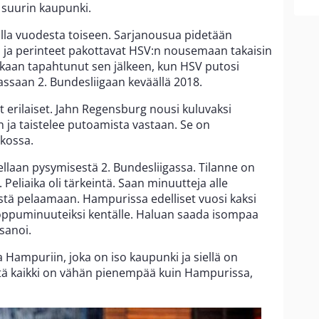
 suurin kaupunki.
lla vuodesta toiseen. Sarjanousua pidetään
ia ja perinteet pakottavat HSV:n nousemaan takaisin
enkaan tapahtunut sen jälkeen, kun HSV putosi
ssaan 2. Bundesliigaan keväällä 2018.
erilaiset. Jahn Regensburg nousi kuluvaksi
n ja taistelee putoamista vastaan. Se on
ukossa.
tellaan pysymisestä 2. Bundesliigassa. Tilanne on
Peliaika oli tärkeintä. Saan minuutteja alle
ästä pelaamaan. Hampurissa edelliset vuosi kaksi
 loppuminuuteiksi kentälle. Haluan saada isompaa
sanoi.
 Hampuriin, joka on iso kaupunki ja siellä on
ttä kaikki on vähän pienempää kuin Hampurissa,