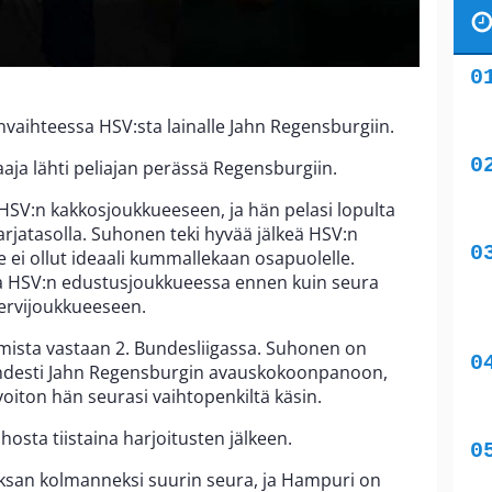
denvaihteessa HSV:sta lainalle Jahn Regensburgiin.
aaja lähti peliajan perässä Regensburgiin.
 HSV:n kakkosjoukkueeseen, ja hän pelasi lopulta
arjatasolla. Suhonen teki hyvää jälkeä HSV:n
 ei ollut ideaali kummallekaan osapuolelle.
lua HSV:n edustusjoukkueessa ennen kuin seura
ervijoukkueeseen.
mista vastaan 2. Bundesliigassa. Suhonen on
kahdesti Jahn Regensburgin avauskokoonpanoon,
oiton hän seurasi vaihtopenkiltä käsin.
uhosta tiistaina harjoitusten jälkeen.
ksan kolmanneksi suurin seura, ja Hampuri on