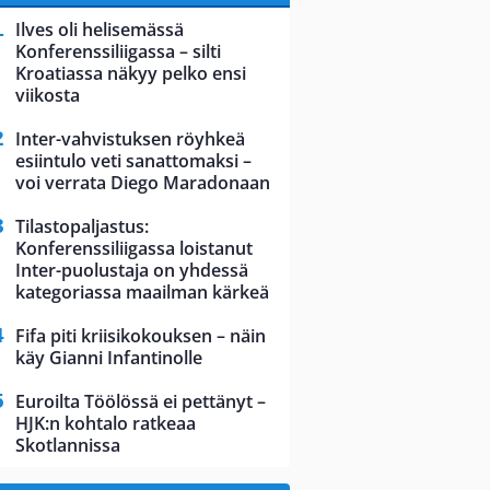
Ilves oli helisemässä
Konferenssiliigassa – silti
Kroatiassa näkyy pelko ensi
viikosta
Inter-vahvistuksen röyhkeä
esiintulo veti sanattomaksi –
voi verrata Diego Maradonaan
Tilastopaljastus:
Konferenssiliigassa loistanut
Inter-puolustaja on yhdessä
kategoriassa maailman kärkeä
Fifa piti kriisikokouksen – näin
käy Gianni Infantinolle
Euroilta Töölössä ei pettänyt –
HJK:n kohtalo ratkeaa
Skotlannissa