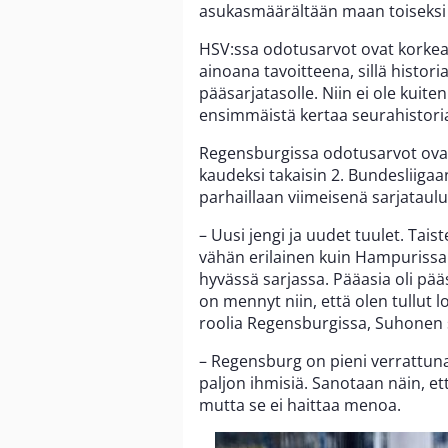
asukasmäärältään maan toiseksi
HSV:ssa odotusarvot ovat korkea
ainoana tavoitteena, sillä histor
pääsarjatasolle. Niin ei ole kuit
ensimmäistä kertaa seurahistoria
Regensburgissa odotusarvot ovat 
kaudeksi takaisin 2. Bundesliigaa
parhaillaan viimeisenä sarjataul
– Uusi jengi ja uudet tuulet. Tais
vähän erilainen kuin Hampurissa. 
hyvässä sarjassa. Pääasia oli pä
on mennyt niin, että olen tullut
roolia Regensburgissa, Suhonen 
– Regensburg on pieni verrattuna
paljon ihmisiä. Sanotaan näin, e
mutta se ei haittaa menoa.