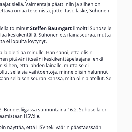
jat siellä. Valmentaja päätti niin ja siihen on
kettava omaa tekemistä, jottei taso laske, Suhonen
ella toiminut
Steffen Baumgart
ilmoitti Suhoselle
tilaa keskikentällä. Suhonen etsi lainaseuraa, mutta
a ei lopulta löytynyt.
llä ole tilaa minulle. Hän sanoi, että olisin
ihen pitäväni itseäni keskikenttäpelaajana, enkä
n siihen, että lähden lainalle, mutta se ei
llut sellaisia vaihtoehtoja, minne olisin halunnut
än sellaisen seuran kanssa, mitä olin ajatellut. Se
. Bundesliigassa sunnuntaina 16.2. Suhosella on
aamistaan HSV:lle.
Voin näyttää, että HSV teki väärin päästäessään