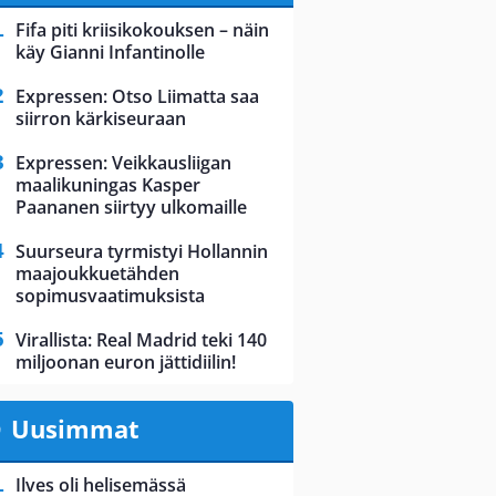
Fifa piti kriisikokouksen – näin
käy Gianni Infantinolle
Expressen: Otso Liimatta saa
siirron kärkiseuraan
Expressen: Veikkausliigan
maalikuningas Kasper
Paananen siirtyy ulkomaille
Suurseura tyrmistyi Hollannin
maajoukkuetähden
sopimusvaatimuksista
Virallista: Real Madrid teki 140
miljoonan euron jättidiilin!
Uusimmat
Ilves oli helisemässä