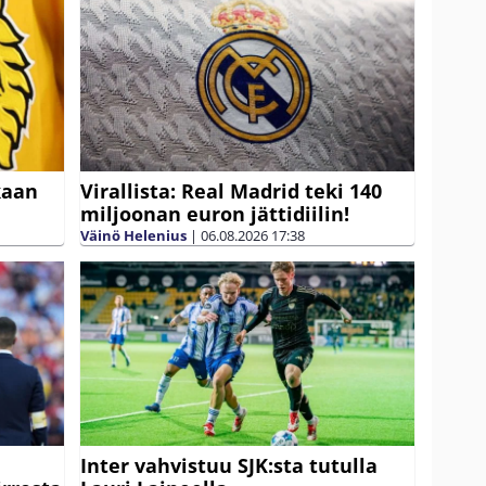
kaan
Virallista: Real Madrid teki 140
miljoonan euron jättidiilin!
Väinö Helenius
|
06.08.2026
17:38
Inter vahvistuu SJK:sta tutulla