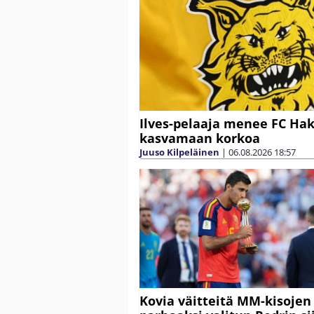
Ilves-pelaaja menee FC Ha
kasvamaan korkoa
Juuso Kilpeläinen
|
06.08.2026
18:57
Kovia väitteitä MM-kisojen