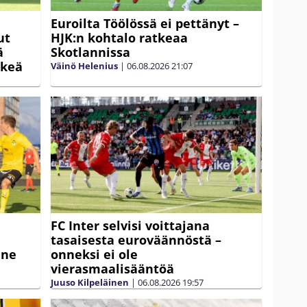
Euroilta Töölössä ei pettänyt –
ut
HJK:n kohtalo ratkeaa
ä
Skotlannissa
rkeä
Väinö Helenius
|
06.08.2026
21:07
FC Inter selvisi voittajana
tasaisesta euroväännöstä –
nne
onneksi ei ole
vierasmaalisääntöä
Juuso Kilpeläinen
|
06.08.2026
19:57