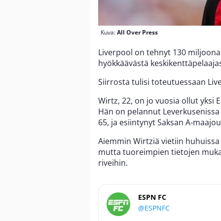
Kuva:
All Over Press
Liverpool on tehnyt 130 miljoon
hyökkäävästä keskikenttäpelaaja
Siirrosta tulisi toteutuessaan Liv
Wirtz, 22, on jo vuosia ollut yks
Hän on pelannut Leverkusenissa 1
65, ja esiintynyt Saksan A-maajo
Aiemmin Wirtziä vietiin huhuiss
mutta tuoreimpien tietojen muka
riveihin.
ESPN FC
@ESPNFC