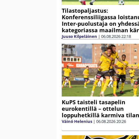
Tilastopaljastus:
Konferenssiliigassa loistan
Inter-puolustaja on yhdess
kategoriassa maailman kä
Juuso Kilpeläinen
|
06.08.2026
22:18
KuPS taisteli tasapelin
eurokentillä – ottelun
loppuhetkillä karmiva tila
Väinö Helenius
|
06.08.2026
20:26