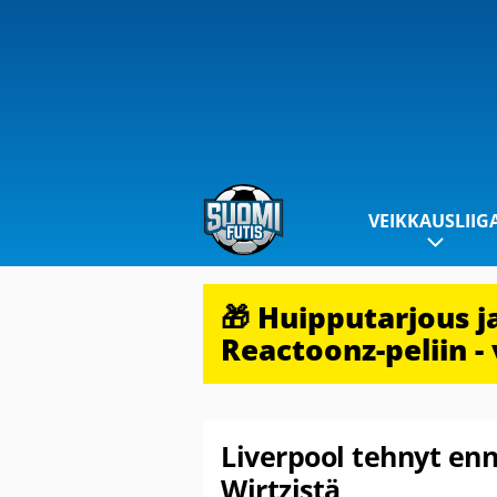
VEIKKAUSLIIG
🎁 Huipputarjous 
Reactoonz-peliin - 
Liverpool tehnyt enn
Wirtzistä