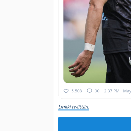
5,508
90
2:37 PM · May
Linkki twiittiin.