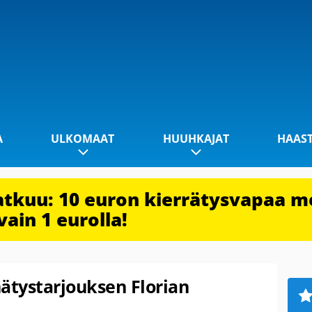
A
ULKOMAAT
HUUHKAJAT
HAAS
jatkuu: 10 euron kierrätysvapaa m
vain 1 eurolla!
ätystarjouksen Florian