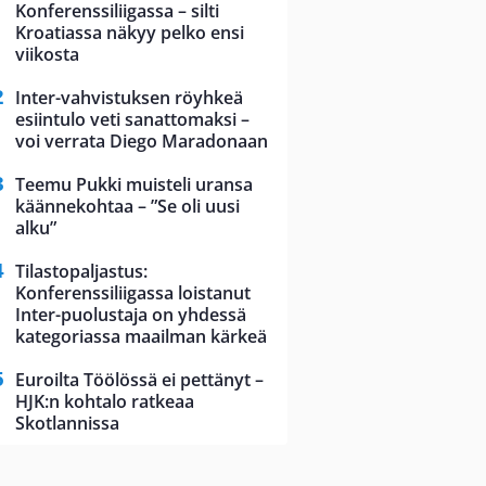
Konferenssiliigassa – silti
Kroatiassa näkyy pelko ensi
viikosta
Inter-vahvistuksen röyhkeä
esiintulo veti sanattomaksi –
voi verrata Diego Maradonaan
Teemu Pukki muisteli uransa
käännekohtaa – ”Se oli uusi
alku”
Tilastopaljastus:
Konferenssiliigassa loistanut
Inter-puolustaja on yhdessä
kategoriassa maailman kärkeä
Euroilta Töölössä ei pettänyt –
HJK:n kohtalo ratkeaa
Skotlannissa