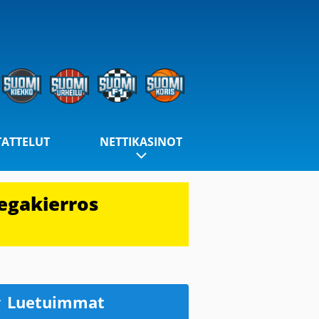
TATTELUT
NETTIKASINOT
egakierros
Luetuimmat