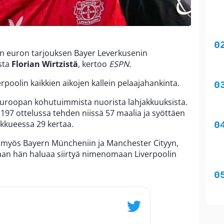
an euron tarjouksen Bayer Leverkusenin
sta
Florian Wirtzistä
, kertoo
ESPN.
erpoolin kaikkien aikojen kallein pelaajahankinta.
i Euroopan kohutuimmista nuorista lahjakkuuksista.
97 ottelussa tehden niissä 57 maalia ja syöttäen
ukkueessa 29 kertaa.
a myös Bayern Müncheniin ja Manchester Cityyn,
an hän haluaa siirtyä nimenomaan Liverpoolin