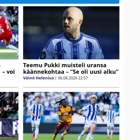
ä
Teemu Pukki muisteli uransa
 – voi
käännekohtaa – ”Se oli uusi alku”
Väinö Helenius
|
06.08.2026
22:57