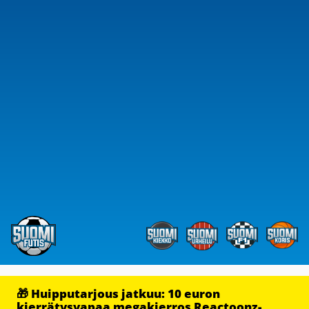
🎁 Huipputarjous jatkuu: 10 euron
kierrätysvapaa megakierros Reactoonz-