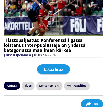
Tilastopaljastus: Konferenssiliigassa
loistanut Inter-puolustaja on yhdessä
kategoriassa maailman kärkeä
Juuso Kilpeläinen
|
06.08.2026
22:18
Lataa lisää
AIHEET
Ilves
Lehtonen Joni
Veikkausliiga
Jaa