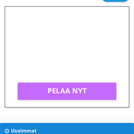
🎁 Huipputarjous jatkuu: 10
euron kierrätysvapaa
megakierros Reactoonz-
peliin – vain 1 eurolla!
Peli: Reactoonz
Vain uusille asiakkaille!
PELAA NYT
Uusimmat