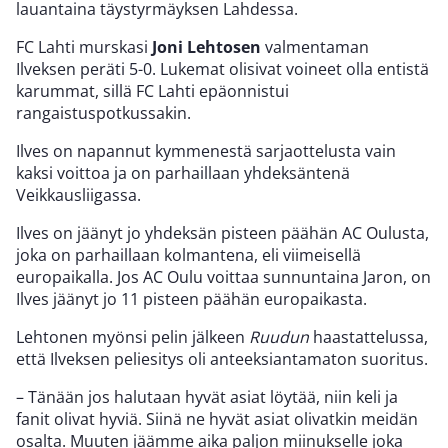
lauantaina täystyrmäyksen Lahdessa.
FC Lahti murskasi
Joni Lehtosen
valmentaman
Ilveksen peräti 5-0. Lukemat olisivat voineet olla entistä
karummat, sillä FC Lahti epäonnistui
rangaistuspotkussakin.
Ilves on napannut kymmenestä sarjaottelusta vain
kaksi voittoa ja on parhaillaan yhdeksäntenä
Veikkausliigassa.
Ilves on jäänyt jo yhdeksän pisteen päähän AC Oulusta,
joka on parhaillaan kolmantena, eli viimeisellä
europaikalla. Jos AC Oulu voittaa sunnuntaina Jaron, on
Ilves jäänyt jo 11 pisteen päähän europaikasta.
Lehtonen myönsi pelin jälkeen
Ruudun
haastattelussa,
että Ilveksen peliesitys oli anteeksiantamaton suoritus.
– Tänään jos halutaan hyvät asiat löytää, niin keli ja
fanit olivat hyviä. Siinä ne hyvät asiat olivatkin meidän
osalta. Muuten jäämme aika paljon miinukselle joka