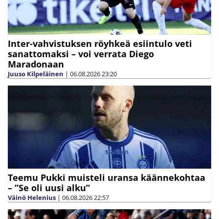
Inter-vahvistuksen röyhkeä esiintulo veti
sanattomaksi – voi verrata Diego
Maradonaan
Juuso Kilpeläinen
|
06.08.2026
23:20
Teemu Pukki muisteli uransa käännekohtaa
– ”Se oli uusi alku”
Väinö Helenius
|
06.08.2026
22:57