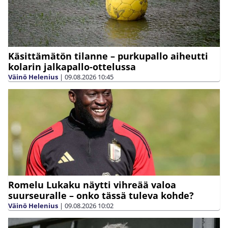
Käsittämätön tilanne – purkupallo aiheutti
kolarin jalkapallo-ottelussa
Väinö Helenius
|
09.08.2026
10:45
Romelu Lukaku näytti vihreää valoa
suurseuralle – onko tässä tuleva kohde?
Väinö Helenius
|
09.08.2026
10:02