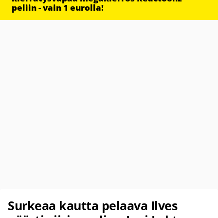
peliin - vain 1 eurolla!
Surkeaa kautta pelaava Ilves