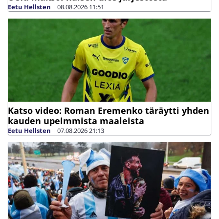
Eetu Hellsten
|
08.08.2026
11:51
Katso video: Roman Eremenko täräytti yhden
kauden upeimmista maaleista
Eetu Hellsten
|
07.08.2026
21:13