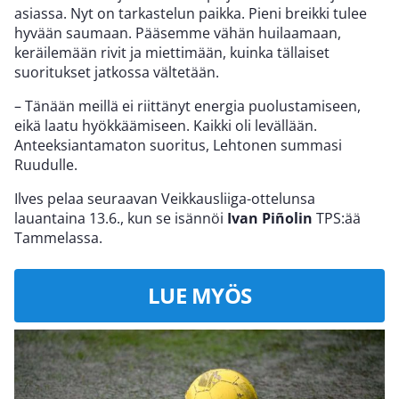
asiassa. Nyt on tarkastelun paikka. Pieni breikki tulee
hyvään saumaan. Pääsemme vähän huilaamaan,
keräilemään rivit ja miettimään, kuinka tällaiset
suoritukset jatkossa vältetään.
– Tänään meillä ei riittänyt energia puolustamiseen,
eikä laatu hyökkäämiseen. Kaikki oli levällään.
Anteeksiantamaton suoritus, Lehtonen summasi
Ruudulle.
Ilves pelaa seuraavan Veikkausliiga-ottelunsa
lauantaina 13.6., kun se isännöi
Ivan Piñolin
TPS:ää
Tammelassa.
LUE MYÖS