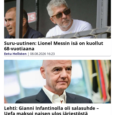
Suru-uutinen: Lionel Messin isä on kuollut
68-vuotiaana
Eetu Hellsten
|
08.08.2026
16:23
Lehti: Gianni Infantinolla oli salasuhde –
Uefa maksoi naisen ulos järjestöstä