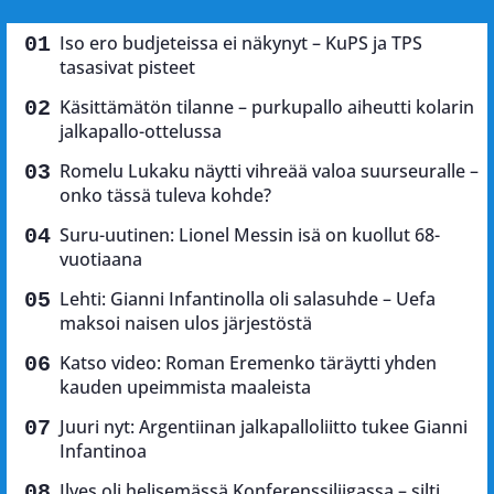
Iso ero budjeteissa ei näkynyt – KuPS ja TPS
tasasivat pisteet
Käsittämätön tilanne – purkupallo aiheutti kolarin
jalkapallo-ottelussa
Romelu Lukaku näytti vihreää valoa suurseuralle –
onko tässä tuleva kohde?
Suru-uutinen: Lionel Messin isä on kuollut 68-
vuotiaana
Lehti: Gianni Infantinolla oli salasuhde – Uefa
maksoi naisen ulos järjestöstä
Katso video: Roman Eremenko täräytti yhden
kauden upeimmista maaleista
Juuri nyt: Argentiinan jalkapalloliitto tukee Gianni
Infantinoa
Ilves oli helisemässä Konferenssiliigassa – silti