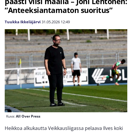
päästi viisi maalia – Joni Lehtonen:
”Anteeksiantamaton suoritus”
Tuukka Ikkeläjärvi
31.05.2026
12:49
Kuva:
All Over Press
Heikkoa alkukautta Veikkausliigassa pelaava Ilves koki