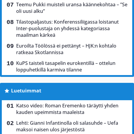
Teemu Pukki muisteli uransa käännekohtaa – ”Se
oli uusi alku”
Tilastopaljastus: Konferenssiliigassa loistanut
Inter-puolustaja on yhdessä kategoriassa
maailman kärkeä
Euroilta Töölössä ei pettänyt – HJK:n kohtalo
ratkeaa Skotlannissa
KuPS taisteli tasapelin eurokentillä – ottelun
loppuhetkillä karmiva tilanne
Luetuimmat
Katso video: Roman Eremenko täräytti yhden
kauden upeimmista maaleista
Lehti: Gianni Infantinolla oli salasuhde – Uefa
maksoi naisen ulos järjestöstä