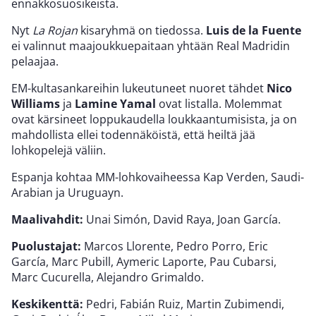
ennakkosuosikeista.
Nyt
La Rojan
kisaryhmä on tiedossa.
Luis de la Fuente
ei valinnut maajoukkuepaitaan yhtään Real Madridin
pelaajaa.
EM-kultasankareihin lukeutuneet nuoret tähdet
Nico
Williams
ja
Lamine Yamal
ovat listalla. Molemmat
ovat kärsineet loppukaudella loukkaantumisista, ja on
mahdollista ellei todennäköistä, että heiltä jää
lohkopelejä väliin.
Espanja kohtaa MM-lohkovaiheessa Kap Verden, Saudi-
Arabian ja Uruguayn.
Maalivahdit:
Unai Simón, David Raya, Joan García.
Puolustajat:
Marcos Llorente, Pedro Porro, Eric
García, Marc Pubill, Aymeric Laporte, Pau Cubarsi,
Marc Cucurella, Alejandro Grimaldo.
Keskikenttä:
Pedri, Fabián Ruiz, Martin Zubimendi,