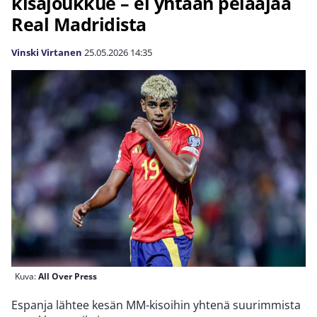
kisajoukkue – ei yhtään pelaajaa
Real Madridista
Vinski Virtanen
25.05.2026
14:35
Kuva:
All Over Press
Espanja lähtee kesän MM-kisoihin yhtenä suurimmista