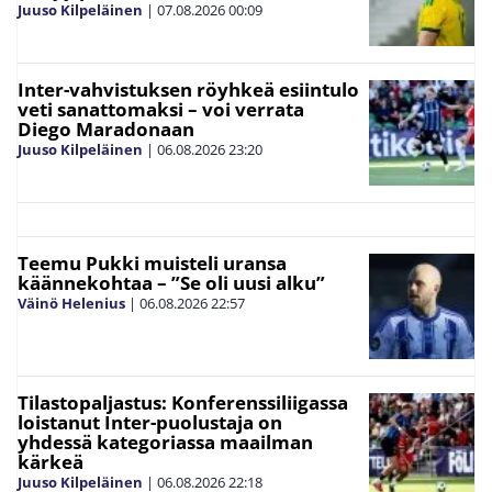
Juuso Kilpeläinen
|
07.08.2026
00:09
Inter-vahvistuksen röyhkeä esiintulo
veti sanattomaksi – voi verrata
Diego Maradonaan
Juuso Kilpeläinen
|
06.08.2026
23:20
Teemu Pukki muisteli uransa
käännekohtaa – ”Se oli uusi alku”
Väinö Helenius
|
06.08.2026
22:57
Tilastopaljastus: Konferenssiliigassa
loistanut Inter-puolustaja on
yhdessä kategoriassa maailman
kärkeä
Juuso Kilpeläinen
|
06.08.2026
22:18