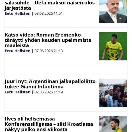
salasuhde – Uefa maksoi naisen ulos
järjestöstä
Eetu Hellsten
|
08.08.2026
11:51
Katso video: Roman Eremenko
täräytti yhden kauden upeimmista
maaleista
Eetu Hellsten
|
07.08.2026
21:13
Juuri nyt: Argentiinan jalkapalloliitto
tukee Gianni Infantinoa
Eetu Hellsten
|
07.08.2026
11:19
Ilves oli helisemässä
Konferenssiliigassa – silti Kroatiassa
näkyy pelko ensi viikosta