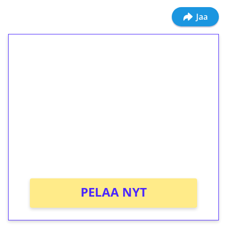
Jaa
1€ = 10€ arvosta
ilmaiskierroksia ilman
kierrätystä!
Talleta 1€
Saat heti 50 ilmaiskierrosta Tuohi 1000 -
peliin (arvo 0,20€ per kierros)!
Ei kierrätysvaatimusta!
PELAA NYT