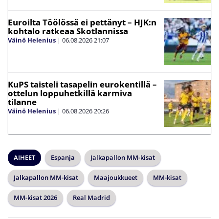
Euroilta Töölössä ei pettänyt – HJK:n
kohtalo ratkeaa Skotlannissa
Väinö Helenius
|
06.08.2026
21:07
KuPS taisteli tasapelin eurokentillä –
ottelun loppuhetkillä karmiva
tilanne
Väinö Helenius
|
06.08.2026
20:26
AIHEET
Espanja
Jalkapallon MM-kisat
Jalkapallon MM-kisat
Maajoukkueet
MM-kisat
MM-kisat 2026
Real Madrid