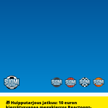
🎁 Huipputarjous jatkuu: 10 euron
kierrätysvapaa megakierros Reactoonz-