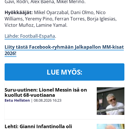
Gavi, Rodri, Álex Baena, Mikel Merino.
Hyökkääjät:
Mikel Oyarzabal, Dani Olmo, Nico
Williams, Yeremy Pino, Ferran Torres, Borja Iglesias,
Victor Muñoz, Lamine Yamal.
Lähde: Football-España
.
Liity tästä Facebook-ryhmään Jalkapallon MM-kisat
2026!
LUE MYÖS:
Suru-uutinen: Lionel Messin isä on
kuollut 68-vuotiaana
Eetu Hellsten
|
08.08.2026
16:23
Lehti: Gianni Infantinolla oli