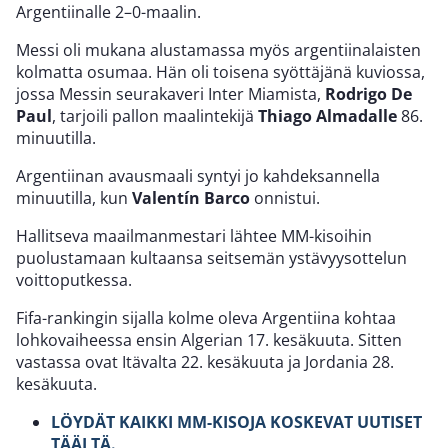
Argentiinalle 2–0-maalin.
Messi oli mukana alustamassa myös argentiinalaisten
kolmatta osumaa. Hän oli toisena syöttäjänä kuviossa,
jossa Messin seurakaveri Inter Miamista,
Rodrigo De
Paul
, tarjoili pallon maalintekijä
Thiago Almadalle
86.
minuutilla.
Argentiinan avausmaali syntyi jo kahdeksannella
minuutilla, kun
Valentín Barco
onnistui.
Hallitseva maailmanmestari lähtee MM-kisoihin
puolustamaan kultaansa seitsemän ystävyysottelun
voittoputkessa.
Fifa-rankingin sijalla kolme oleva Argentiina kohtaa
lohkovaiheessa ensin Algerian 17. kesäkuuta. Sitten
vastassa ovat Itävalta 22. kesäkuuta ja Jordania 28.
kesäkuuta.
LÖYDÄT KAIKKI MM-KISOJA KOSKEVAT UUTISET
TÄÄLTÄ.