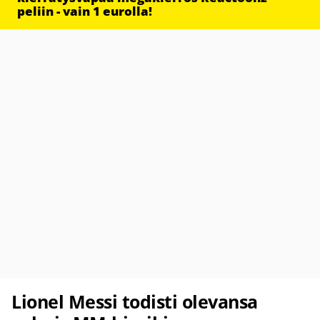
peliin - vain 1 eurolla!
Lionel Messi todisti olevansa