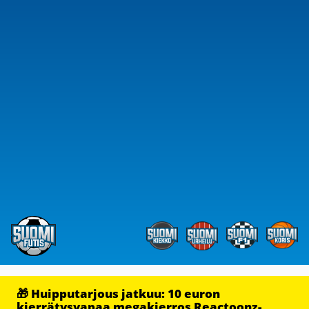
🎁 Huipputarjous jatkuu: 10 euron
kierrätysvapaa megakierros Reactoonz-