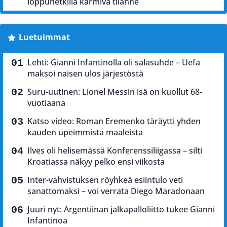
loppuhetkillä karmiva tilanne
Luetuimmat
Lehti: Gianni Infantinolla oli salasuhde – Uefa
maksoi naisen ulos järjestöstä
Suru-uutinen: Lionel Messin isä on kuollut 68-
vuotiaana
Katso video: Roman Eremenko täräytti yhden
kauden upeimmista maaleista
Ilves oli helisemässä Konferenssiliigassa – silti
Kroatiassa näkyy pelko ensi viikosta
Inter-vahvistuksen röyhkeä esiintulo veti
sanattomaksi – voi verrata Diego Maradonaan
Juuri nyt: Argentiinan jalkapalloliitto tukee Gianni
Infantinoa