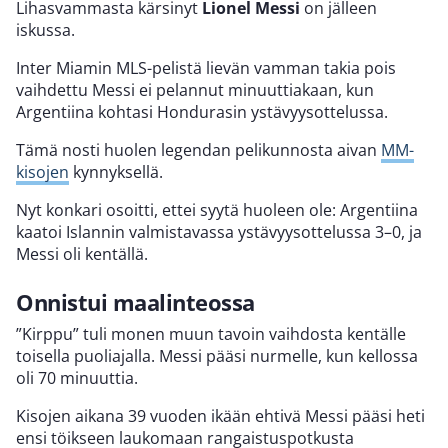
Lihasvammasta kärsinyt
Lionel Messi
on jälleen
iskussa.
Inter Miamin MLS-pelistä lievän vamman takia pois
vaihdettu Messi ei pelannut minuuttiakaan, kun
Argentiina kohtasi Hondurasin ystävyysottelussa.
Tämä nosti huolen legendan pelikunnosta aivan
MM-
kisojen
kynnyksellä.
Nyt konkari osoitti, ettei syytä huoleen ole: Argentiina
kaatoi Islannin valmistavassa ystävyysottelussa 3–0, ja
Messi oli kentällä.
Onnistui maalinteossa
”Kirppu” tuli monen muun tavoin vaihdosta kentälle
toisella puoliajalla. Messi pääsi nurmelle, kun kellossa
oli 70 minuuttia.
Kisojen aikana 39 vuoden ikään ehtivä Messi pääsi heti
ensi töikseen laukomaan rangaistuspotkusta