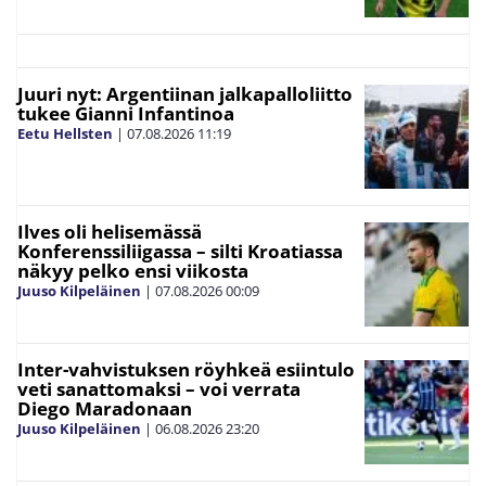
Juuri nyt: Argentiinan jalkapalloliitto
tukee Gianni Infantinoa
Eetu Hellsten
|
07.08.2026
11:19
Ilves oli helisemässä
Konferenssiliigassa – silti Kroatiassa
näkyy pelko ensi viikosta
Juuso Kilpeläinen
|
07.08.2026
00:09
Inter-vahvistuksen röyhkeä esiintulo
veti sanattomaksi – voi verrata
Diego Maradonaan
Juuso Kilpeläinen
|
06.08.2026
23:20