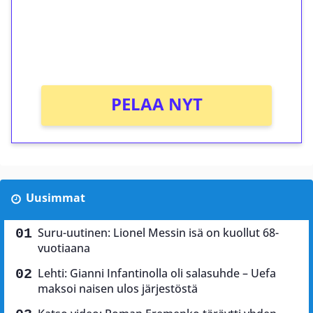
Saat heti 50 ilmaiskierrosta Tuohi 1000 -
peliin (arvo 0,20€ per kierros)!
Ei kierrätysvaatimusta!
PELAA NYT
Uusimmat
Suru-uutinen: Lionel Messin isä on kuollut 68-
vuotiaana
Lehti: Gianni Infantinolla oli salasuhde – Uefa
maksoi naisen ulos järjestöstä