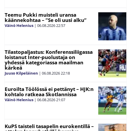
Teemu Pukki muisteli uransa
käännekohtaa – ”Se oli uusi alku”
Väinö Helenius
|
06.08.2026
22:57
Tilastopaljastus: Konferenssiliigassa
loistanut Inter-puolustaja on
yhdessä kategoriassa maailman
kärkeä
Juuso Kilpeläinen
|
06.08.2026
22:18
Euroilta Töölössä ei pettänyt – HJK:n
kohtalo ratkeaa Skotlannissa
Väinö Helenius
|
06.08.2026
21:07
KuPS taisteli tasapelin eurokentillä –