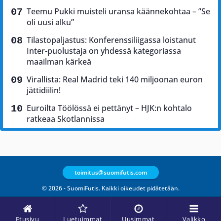
Teemu Pukki muisteli uransa käännekohtaa – ”Se
oli uusi alku”
Tilastopaljastus: Konferenssiliigassa loistanut
Inter-puolustaja on yhdessä kategoriassa
maailman kärkeä
Virallista: Real Madrid teki 140 miljoonan euron
jättidiilin!
Euroilta Töölössä ei pettänyt – HJK:n kohtalo
ratkeaa Skotlannissa
toimitus@suomifutis.com
© 2026 - SuomiFutis. Kaikki oikeudet pidätetään.
Etusivu
Luetuimmat
Uusimmat
Valikko