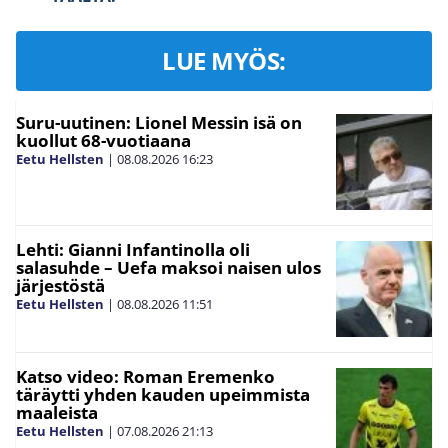
LUE MYÖS:
Suru-uutinen: Lionel Messin isä on
kuollut 68-vuotiaana
Eetu Hellsten
|
08.08.2026
16:23
Lehti: Gianni Infantinolla oli
salasuhde – Uefa maksoi naisen ulos
järjestöstä
Eetu Hellsten
|
08.08.2026
11:51
Katso video: Roman Eremenko
täräytti yhden kauden upeimmista
maaleista
Eetu Hellsten
|
07.08.2026
21:13