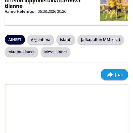
ottelun loppuhetkillä karmiva
tilanne
Väinö Helenius
|
06.08.2026
20:26
AIHEET
Argentiina
Islanti
Jalkapallon MM-kisat
Maajoukkueet
Messi Lionel
Jaa
1€ = 10€ arvosta
ilmaiskierroksia ilman
kierrätystä!
Talleta 1€