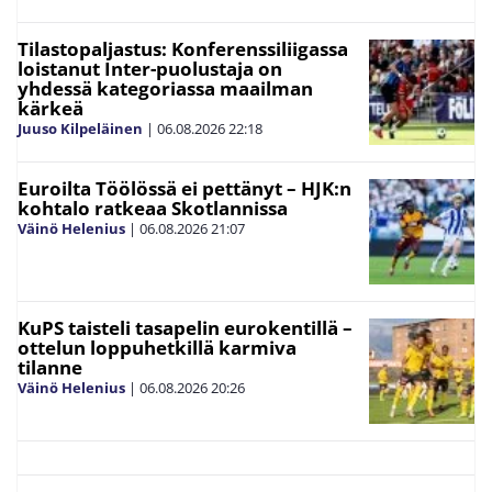
Tilastopaljastus: Konferenssiliigassa
loistanut Inter-puolustaja on
yhdessä kategoriassa maailman
kärkeä
Juuso Kilpeläinen
|
06.08.2026
22:18
Euroilta Töölössä ei pettänyt – HJK:n
kohtalo ratkeaa Skotlannissa
Väinö Helenius
|
06.08.2026
21:07
KuPS taisteli tasapelin eurokentillä –
ottelun loppuhetkillä karmiva
tilanne
Väinö Helenius
|
06.08.2026
20:26