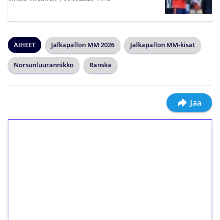
AIHEET
Jalkapallon MM 2026
Jalkapallon MM-kisat
Norsunluurannikko
Ranska
Jaa
1€ = 10€ arvosta
ilmaiskierroksia ilman
kierrätystä!
Talleta 1€
Saat heti 50 ilmaiskierrosta Tuohi 1000 -