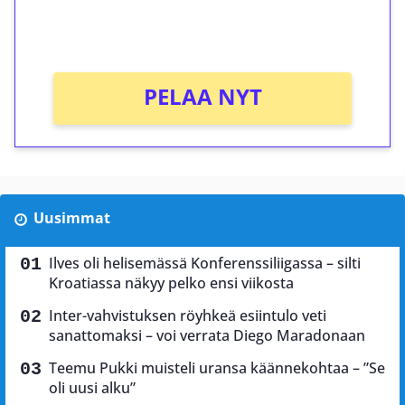
peliin (arvo 0,20€ per kierros)!
Ei kierrätysvaatimusta!
PELAA NYT
Uusimmat
Ilves oli helisemässä Konferenssiliigassa – silti
Kroatiassa näkyy pelko ensi viikosta
Inter-vahvistuksen röyhkeä esiintulo veti
sanattomaksi – voi verrata Diego Maradonaan
Teemu Pukki muisteli uransa käännekohtaa – ”Se
oli uusi alku”