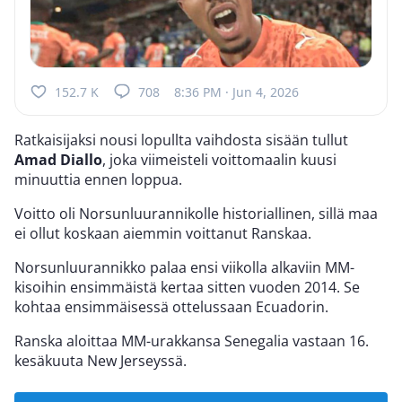
152.7 K
708
8:36 PM · Jun 4, 2026
Ratkaisijaksi nousi lopullta vaihdosta sisään tullut
Amad Diallo
, joka viimeisteli voittomaalin kuusi
minuuttia ennen loppua.
Voitto oli Norsunluurannikolle historiallinen, sillä maa
ei ollut koskaan aiemmin voittanut Ranskaa.
Norsunluurannikko palaa ensi viikolla alkaviin MM-
kisoihin ensimmäistä kertaa sitten vuoden 2014. Se
kohtaa ensimmäisessä ottelussaan Ecuadorin.
Ranska aloittaa MM-urakkansa Senegalia vastaan 16.
kesäkuuta New Jerseyssä.