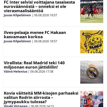
FC Inter selvisi voittajana tasaisesta
euroväännöstä – onneksi ei ole
vierasmaalisääntöä
Juuso Kilpeläinen
|
06.08.2026
19:57
Ilves-pelaaja menee FC Hakaan
kasvamaan korkoa
Juuso Kilpeläinen
|
06.08.2026
18:57
Virallista: Real Madrid teki 140
miljoonan euron jättidiilin!
Väinö Helenius
|
06.08.2026
17:38
Kovia väitteitä MM-kisojen parhaaksi
valitun Rodrin siirrosta –
jymypaukku tulossa?
Vinski Virtanen
|
06.08.2026
14:13