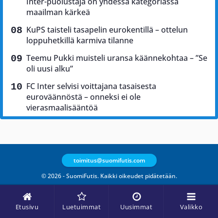
Inter-puolustaja on yhdessä kategoriassa
maailman kärkeä
KuPS taisteli tasapelin eurokentillä – ottelun
loppuhetkillä karmiva tilanne
Teemu Pukki muisteli uransa käännekohtaa – ”Se
oli uusi alku”
FC Inter selvisi voittajana tasaisesta
euroväännöstä – onneksi ei ole
vierasmaalisääntöä
toimitus@suomifutis.com
© 2026 - SuomiFutis. Kaikki oikeudet pidätetään.
Etusivu
Luetuimmat
Uusimmat
Valikko