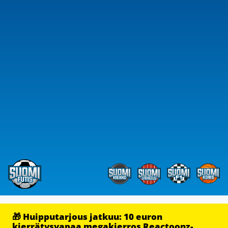
🎁 Huipputarjous jatkuu: 10 euron
kierrätysvapaa megakierros Reactoonz-