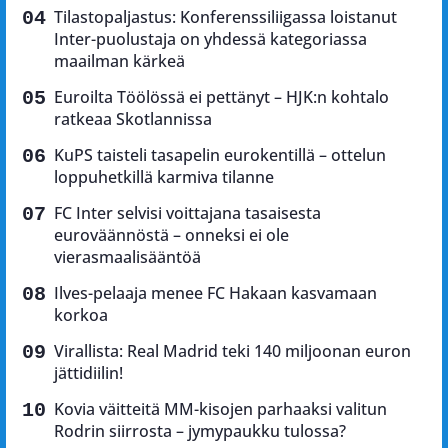
Tilastopaljastus: Konferenssiliigassa loistanut
Inter-puolustaja on yhdessä kategoriassa
maailman kärkeä
Euroilta Töölössä ei pettänyt – HJK:n kohtalo
ratkeaa Skotlannissa
KuPS taisteli tasapelin eurokentillä – ottelun
loppuhetkillä karmiva tilanne
FC Inter selvisi voittajana tasaisesta
euroväännöstä – onneksi ei ole
vierasmaalisääntöä
Ilves-pelaaja menee FC Hakaan kasvamaan
korkoa
Virallista: Real Madrid teki 140 miljoonan euron
jättidiilin!
Kovia väitteitä MM-kisojen parhaaksi valitun
Rodrin siirrosta – jymypaukku tulossa?