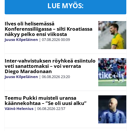
LUE MYÖS:
Ilves oli helisemässä
Konferenssiliigassa – silti Kroatiassa
näkyy pelko ensi viikosta
Juuso Kilpeläinen
|
07.08.2026
00:09
Inter-vahvistuksen röyhkeä esiintulo
veti sanattomaksi – voi verrata
Diego Maradonaan
Juuso Kilpeläinen
|
06.08.2026
23:20
Teemu Pukki muisteli uransa
käännekohtaa – ”Se oli uusi alku”
Väinö Helenius
|
06.08.2026
22:57