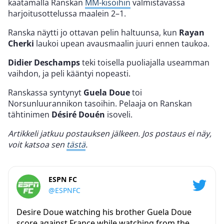
kaatamalla Ranskan
MM-kisoihin
valmistavassa
harjoitusottelussa maalein 2–1.
Ranska näytti jo ottavan pelin haltuunsa, kun
Rayan
Cherki
laukoi upean avausmaalin juuri ennen taukoa.
Didier Deschamps
teki toisella puoliajalla useamman
vaihdon, ja peli kääntyi nopeasti.
Ranskassa syntynyt
Guela Doue
toi
Norsunluurannikon tasoihin. Pelaaja on Ranskan
tähtinimen
Désiré Douén
isoveli.
Artikkeli jatkuu postauksen jälkeen. Jos postaus ei näy,
voit katsoa sen
tästä
.
ESPN FC
@ESPNFC
Desire Doue watching his brother Guela Doue
score against France while watching from the