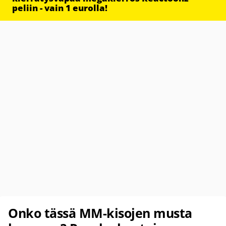
peliin - vain 1 eurolla!
Onko tässä MM-kisojen musta