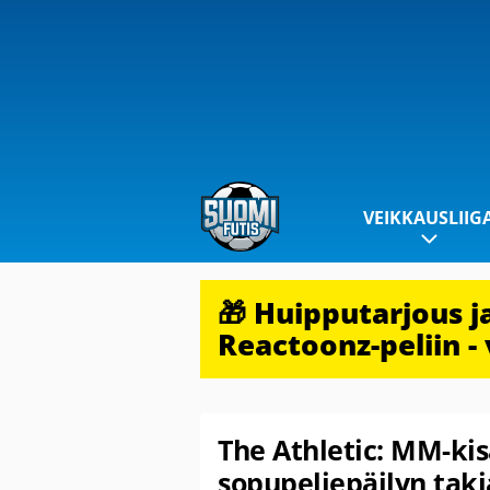
VEIKKAUSLIIG
🎁 Huipputarjous 
Reactoonz-peliin - 
The Athletic: MM-kis
sopupeliepäilyn taki