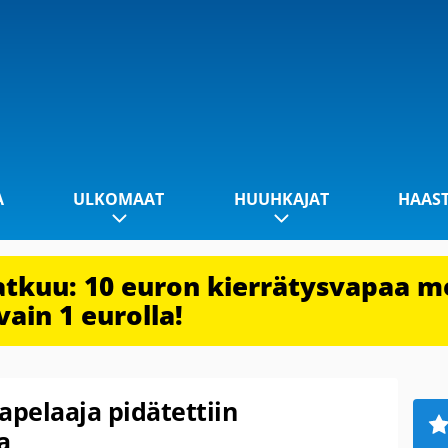
A
ULKOMAAT
HUUHKAJAT
HAAS
jatkuu: 10 euron kierrätysvapaa m
vain 1 eurolla!
apelaaja pidätettiin
a