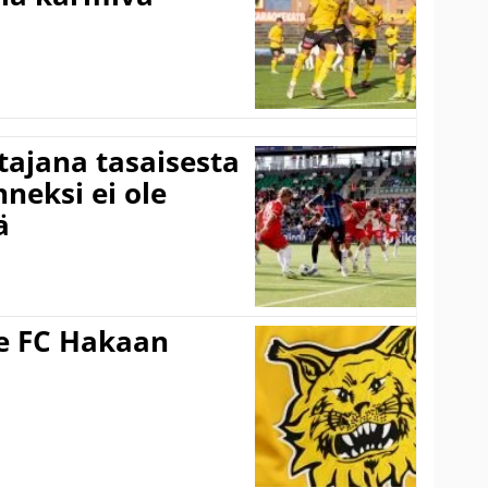
ttajana tasaisesta
neksi ei ole
ä
ee FC Hakaan
a