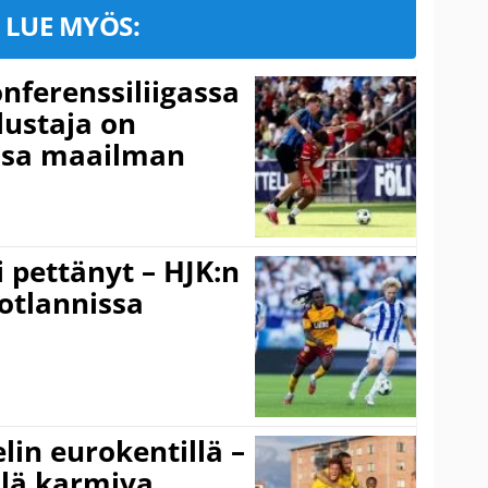
LUE MYÖS:
onferenssiliigassa
lustaja on
ssa maailman
i pettänyt – HJK:n
otlannissa
elin eurokentillä –
llä karmiva