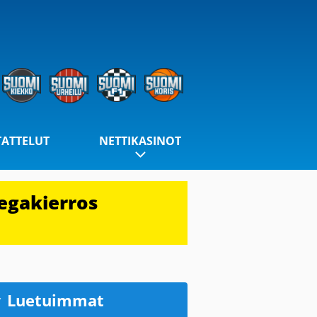
TATTELUT
NETTIKASINOT
egakierros
Luetuimmat