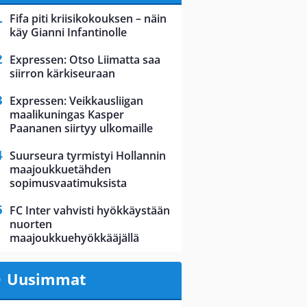
Fifa piti kriisikokouksen – näin
käy Gianni Infantinolle
Expressen: Otso Liimatta saa
siirron kärkiseuraan
Expressen: Veikkausliigan
maalikuningas Kasper
Paananen siirtyy ulkomaille
Suurseura tyrmistyi Hollannin
maajoukkuetähden
sopimusvaatimuksista
FC Inter vahvisti hyökkäystään
nuorten
maajoukkuehyökkääjällä
Uusimmat