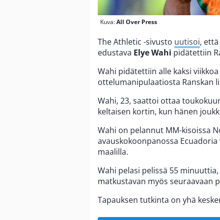
Kuva:
All Over Press
The Athletic -sivusto
uutisoi
, ett
edustava
Elye Wahi
pidätettiin 
Wahi pidätettiin alle kaksi viikk
ottelumanipulaatiosta Ranskan li
Wahi, 23, saattoi ottaa toukokuun
keltaisen kortin, kun hänen jouk
Wahi on pelannut MM-kisoissa N
avauskokoonpanossa Ecuadoria va
maalilla.
Wahi pelasi pelissä 55 minuuttia
matkustavan myös seuraavaan pel
Tapauksen tutkinta on yhä keske