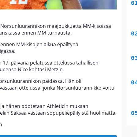
ä Norsunluurannikon maajoukkuetta MM-kisoissa
Ranskassa ennen MM-turnausta.
oa ennen MM-kisojen alkua epäiltynä
igassa.
 17. päivänä pelatussa ottelussa tahallisen
kueensa Nice kohtasi Metzin.
orsunluurannikon paidassa. Hän oli
staan ottelussa, jonka Norsunluurannikko voitti
, ja hänen odotetaan Athleticin mukaan
iin Saksaa vastaan sopupeliepäilyistä huolimatta.
n.