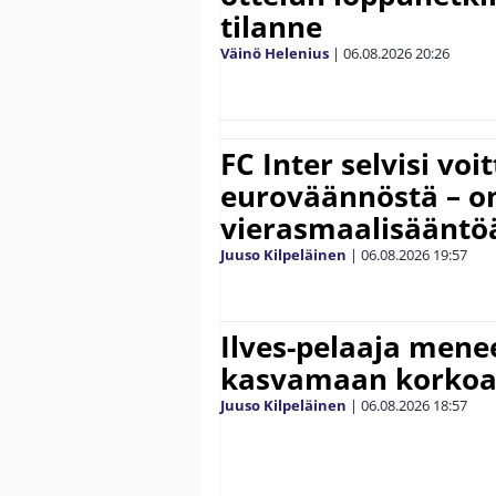
tilanne
Väinö Helenius
|
06.08.2026
20:26
FC Inter selvisi voi
euroväännöstä – on
vierasmaalisääntö
Juuso Kilpeläinen
|
06.08.2026
19:57
Ilves-pelaaja men
kasvamaan korko
Juuso Kilpeläinen
|
06.08.2026
18:57