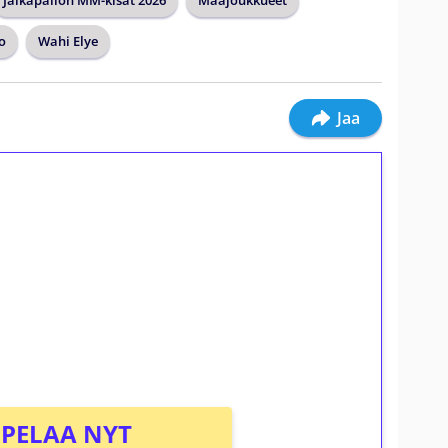
Jalkapallon MM-kisat 2026
Maajoukkueet
o
Wahi Elye
Jaa
ilmaiskierroksia ilman
osta Tuohi 1000 -peliin (arvo 0,20€ per
PELAA NYT