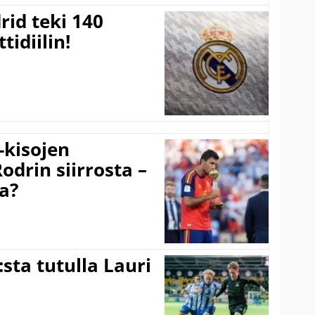
rid teki 140
tidiilin!
-kisojen
odrin siirrosta –
a?
:sta tutulla Lauri