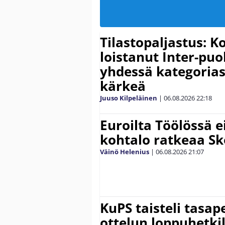
Tilastopaljastus: K
loistanut Inter-puo
yhdessä kategoria
kärkeä
Juuso Kilpeläinen
|
06.08.2026
22:18
Euroilta Töölössä e
kohtalo ratkeaa Sk
Väinö Helenius
|
06.08.2026
21:07
KuPS taisteli tasap
ottelun loppuhetki