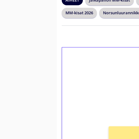
AIHEET
Jalkapallon MM-kisat
MM-kisat 2026
Norsunluurannikk
1€ = 10€ arvosta 
kierrätystä!
Talleta 1€
Saat heti 50 ilmaiskierr
kierros)!
Ei kierrätysvaatimusta!