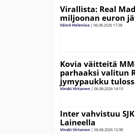
Virallista: Real Mad
miljoonan euron jät
Väinö Helenius
|
06.08.2026
17:38
Kovia väitteitä MM
parhaaksi valitun R
jymypaukku tuloss
Vinski Virtanen
|
06.08.2026
14:13
Inter vahvistuu SJK
Laineella
Vinski Virtanen
|
06.08.2026
12:38