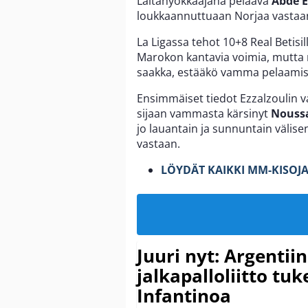
Laitahyökkääjänä pelaava
Abde E
loukkaannuttuaan Norjaa vastaan
La Ligassa tehot 10+8 Real Betisi
Marokon kantavia voimia, mutta 
saakka, estääkö vamma pelaami
Ensimmäiset tiedot Ezzalzoulin 
sijaan vammasta kärsinyt
Noussa
jo lauantain ja sunnuntain välis
vastaan.
LÖYDÄT KAIKKI MM-KISOJA
Juuri nyt: Argentii
jalkapalloliitto tu
Infantinoa