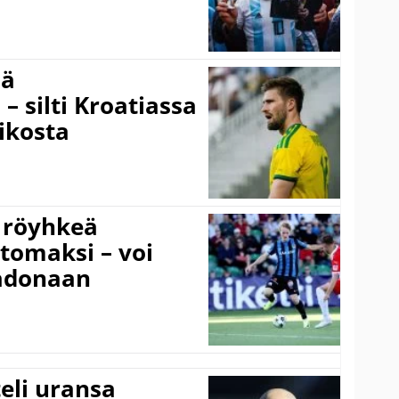
sä
– silti Kroatiassa
ikosta
 röyhkeä
ttomaksi – voi
adonaan
eli uransa