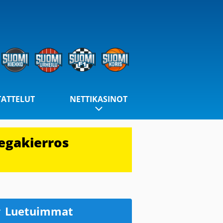
TATTELUT
NETTIKASINOT
egakierros
Luetuimmat