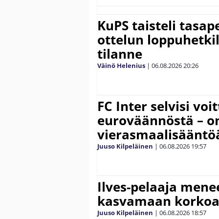
KuPS taisteli tasap
ottelun loppuhetki
tilanne
Väinö Helenius
|
06.08.2026
20:26
FC Inter selvisi voi
euroväännöstä – on
vierasmaalisääntö
Juuso Kilpeläinen
|
06.08.2026
19:57
Ilves-pelaaja men
kasvamaan korko
Juuso Kilpeläinen
|
06.08.2026
18:57