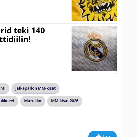
rid teki 140
tidiilin!
nti
Jalkapallon MM-kisat
ukkueet
Marokko
MM-kisat 2026
Jaa