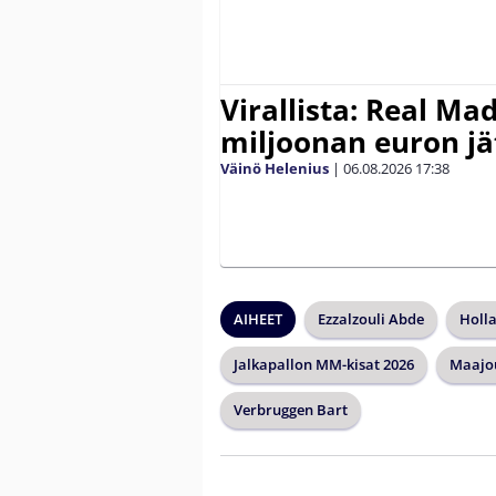
Virallista: Real Mad
miljoonan euron jät
Väinö Helenius
|
06.08.2026
17:38
AIHEET
Ezzalzouli Abde
Holla
Jalkapallon MM-kisat 2026
Maajo
Verbruggen Bart