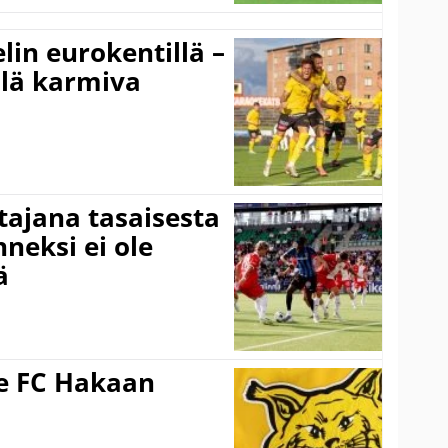
elin eurokentillä –
llä karmiva
ttajana tasaisesta
neksi ei ole
ä
ee FC Hakaan
a