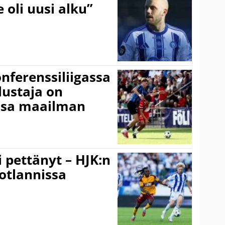
 oli uusi alku”
onferenssiliigassa
lustaja on
ssa maailman
i pettänyt – HJK:n
otlannissa