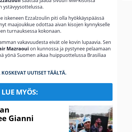
zzalzouli
saattaa jäädä sivuun MM-kisoista
 ystävyysottelussa.
lle iskeneen Ezzalzoulin piti olla hyökkäyspäässä
nyt maajoukkue odottaa aivan kisojen kynnykselle
sen turnauksessa kokonaan.
vamman vakavuudesta eivät ole kovin lupaavia. Sen
ir Mazraoui
on kunnossa ja pystynee pelaamaan
enä yönä Suomen aikaa huippuottelussa Brasiliaa
 KOSKEVAT UUTISET TÄÄLTÄ.
LUE MYÖS:
nan
kee Gianni