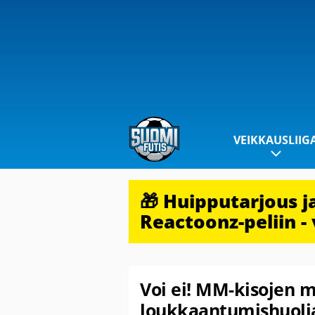
VEIKKAUSLIIG
🎁 Huipputarjous 
Reactoonz-peliin - 
Voi ei! MM-kisojen m
loukkaantumishuolia