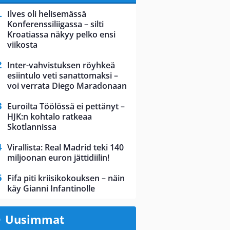
Ilves oli helisemässä
Konferenssiliigassa – silti
Kroatiassa näkyy pelko ensi
viikosta
Inter-vahvistuksen röyhkeä
esiintulo veti sanattomaksi –
voi verrata Diego Maradonaan
Euroilta Töölössä ei pettänyt –
HJK:n kohtalo ratkeaa
Skotlannissa
Virallista: Real Madrid teki 140
miljoonan euron jättidiilin!
Fifa piti kriisikokouksen – näin
käy Gianni Infantinolle
Uusimmat