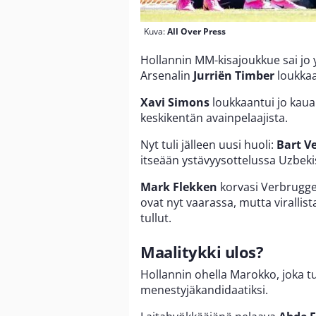
Kuva:
All Over Press
Hollannin MM-kisajoukkue sai jo
Arsenalin
Jurriën Timber
loukkaa
Xavi Simons
loukkaantui jo kauan
keskikentän avainpelaajista.
Nyt tuli jälleen uusi huoli:
Bart V
itseään ystävyysottelussa Uzbeki
Mark Flekken
korvasi Verbruggen
ovat nyt vaarassa, mutta virallist
tullut.
Maalitykki ulos?
Hollannin ohella Marokko, joka t
menestyjäkandidaatiksi.