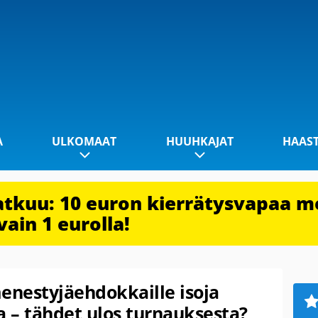
A
ULKOMAAT
HUUHKAJAT
HAAS
jatkuu: 10 euron kierrätysvapaa m
vain 1 eurolla!
enestyjäehdokkaille isoja
 – tähdet ulos turnauksesta?