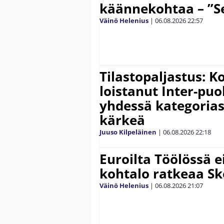
käännekohtaa – ”Se
Väinö Helenius
|
06.08.2026
22:57
Tilastopaljastus: K
loistanut Inter-puo
yhdessä kategoria
kärkeä
Juuso Kilpeläinen
|
06.08.2026
22:18
Euroilta Töölössä e
kohtalo ratkeaa Sk
Väinö Helenius
|
06.08.2026
21:07