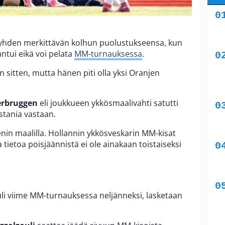
 yhden merkittävän kolhun puolustukseensa, kun
ntui eikä voi pelata
MM-turnauksessa
.
 sitten, mutta hänen piti olla yksi Oranjen
erbruggen
eli joukkueen ykkösmaalivahti satutti
stania vastaan.
in maalilla. Hollannin ykkösveskarin MM-kisat
a tietoa poisjäännistä ei ole ainakaan toistaiseksi
uli viime MM-turnauksessa neljänneksi, lasketaan