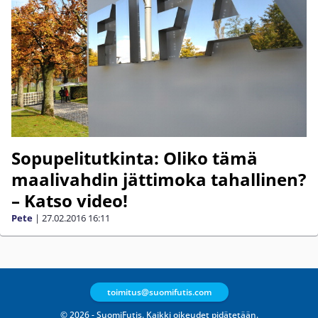
Sopupelitutkinta: Oliko tämä
maalivahdin jättimoka tahallinen?
– Katso video!
Pete
|
27.02.2016
16:11
toimitus@suomifutis.com
© 2026 - SuomiFutis. Kaikki oikeudet pidätetään.