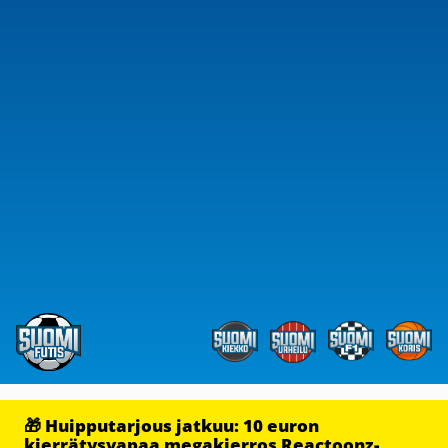
🎁 Huipputarjous jatkuu: 10 euron
kierrätysvapaa megakierros Reactoonz-