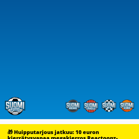
🎁 Huipputarjous jatkuu: 10 euron
kierrätysvapaa megakierros Reactoonz-