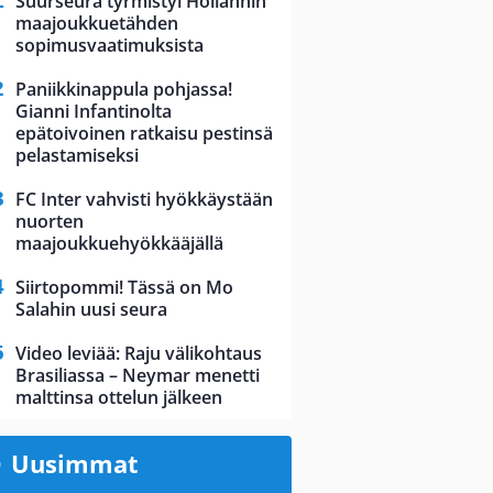
Suurseura tyrmistyi Hollannin
maajoukkuetähden
sopimusvaatimuksista
Paniikkinappula pohjassa!
Gianni Infantinolta
epätoivoinen ratkaisu pestinsä
pelastamiseksi
FC Inter vahvisti hyökkäystään
nuorten
maajoukkuehyökkääjällä
Siirtopommi! Tässä on Mo
Salahin uusi seura
Video leviää: Raju välikohtaus
Brasiliassa – Neymar menetti
malttinsa ottelun jälkeen
Uusimmat