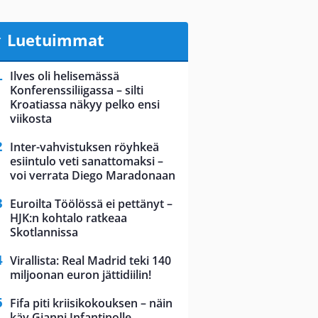
Luetuimmat
Ilves oli helisemässä
Konferenssiliigassa – silti
Kroatiassa näkyy pelko ensi
viikosta
Inter-vahvistuksen röyhkeä
esiintulo veti sanattomaksi –
voi verrata Diego Maradonaan
Euroilta Töölössä ei pettänyt –
HJK:n kohtalo ratkeaa
Skotlannissa
Virallista: Real Madrid teki 140
miljoonan euron jättidiilin!
Fifa piti kriisikokouksen – näin
käy Gianni Infantinolle