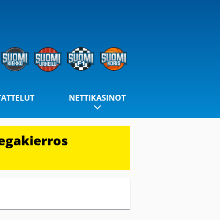
TATTELUT
NETTIKASINOT
egakierros