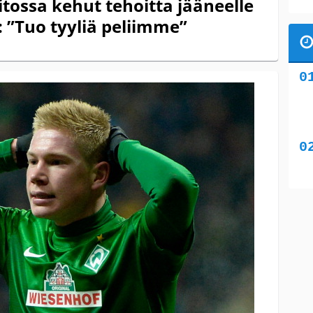
tossa kehut tehoitta jääneelle
 ”Tuo tyyliä peliimme”