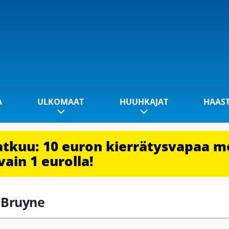
A
ULKOMAAT
HUUHKAJAT
HAAS
jatkuu: 10 euron kierrätysvapaa m
vain 1 eurolla!
e Bruyne