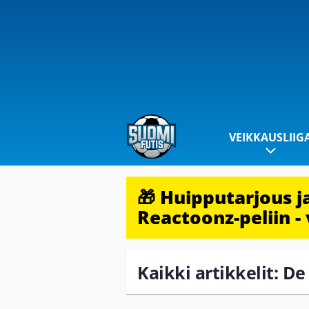
VEIKKAUSLIIG
🎁 Huipputarjous 
Reactoonz-peliin - 
Kaikki artikkelit: D