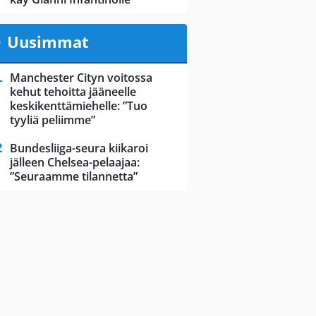
Uusimmat
Manchester Cityn voitossa
kehut tehoitta jääneelle
keskikenttämiehelle: ”Tuo
tyyliä peliimme”
Bundesliiga-seura kiikaroi
jälleen Chelsea-pelaajaa:
”Seuraamme tilannetta”