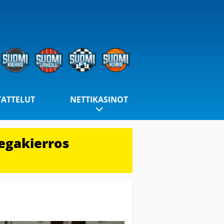
TATTELUT
NETTIKASINOT
egakierros