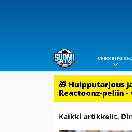
VEIKKAUSLIIG
🎁 Huipputarjous 
Reactoonz-peliin - 
Kaikki artikkelit: D