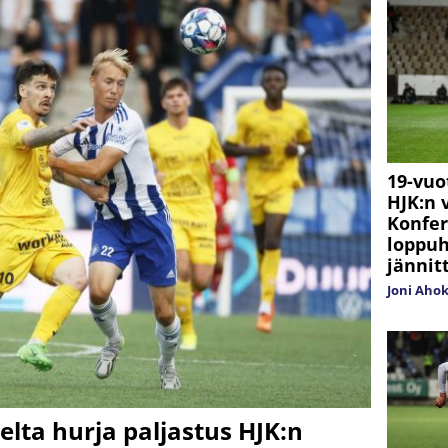
19-vuo
HJK:n v
Konfer
loppuh
jännit
Joni Aho
lta hurja paljastus HJK:n