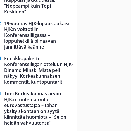
huippulahjakkuudesta:
”Nopeampi kuin Topi
Keskinen”
19-vuotias HJK-lupaus aukaisi
HJK:n voittotilin
Konferenssiliigassa –
loppuhetkillä piinaavan
jännittävä käänne
Ennakkopaketti
Konferenssiliigan otteluun HJK-
Dinamo Minsk: Mistä peli
näkyy, Korkeakunnaksen
kommentit, kuntopuntarit
Toni Korkeakunnas arvioi
HJK:n tuntematonta
eurovastustajaa – tähän
yksityiskohtaan on syytä
kiinnittää huomiota – ”Se on
heidän vahvuutensa”