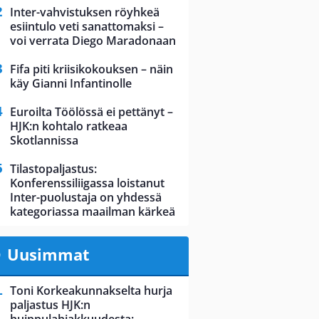
Inter-vahvistuksen röyhkeä
esiintulo veti sanattomaksi –
voi verrata Diego Maradonaan
Fifa piti kriisikokouksen – näin
käy Gianni Infantinolle
Euroilta Töölössä ei pettänyt –
HJK:n kohtalo ratkeaa
Skotlannissa
Tilastopaljastus:
Konferenssiliigassa loistanut
Inter-puolustaja on yhdessä
kategoriassa maailman kärkeä
Uusimmat
Toni Korkeakunnakselta hurja
paljastus HJK:n