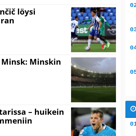
enčič löysi
uran
 Minsk: Minskin
etarissa – huikein
mmeniin