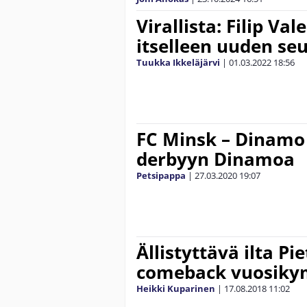
Virallista: Filip Val
itselleen uuden se
Tuukka Ikkeläjärvi
|
01.03.2022
18:56
FC Minsk – Dinamo
derbyyn Dinamoa
Petsipappa
|
27.03.2020
19:07
Ällistyttävä ilta Pi
comeback vuosiky
Heikki Kuparinen
|
17.08.2018
11:02