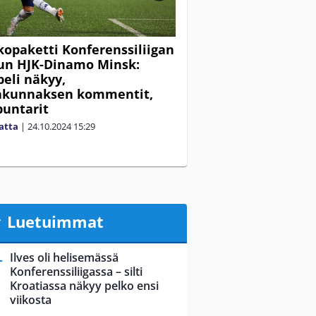
opaketti Konferenssiliigan
un HJK-Dinamo Minsk:
peli näkyy,
akunnaksen kommentit,
untarit
matta
|
24.10.2024
15:29
Luetuimmat
Ilves oli helisemässä
Konferenssiliigassa – silti
Kroatiassa näkyy pelko ensi
viikosta