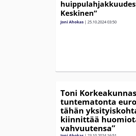
huippulahjakkuudes
Keskinen”
Joni Ahokas
|
25.10.2024
03:50
Toni Korkeakunnas 
tuntematonta euro
tähän yksityiskoht
kiinnittää huomiot
vahvuutensa”
Joni Ahokas
|
23.10.2024
16:51