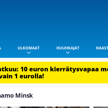
A
ULKOMAAT
HUUHKAJAT
HAAS
jatkuu: 10 euron kierrätysvapaa m
vain 1 eurolla!
inamo Minsk