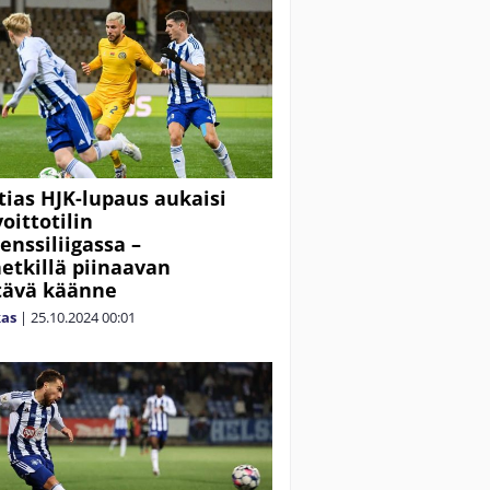
tias HJK-lupaus aukaisi
oittotilin
enssiliigassa –
etkillä piinaavan
tävä käänne
kas
|
25.10.2024
00:01