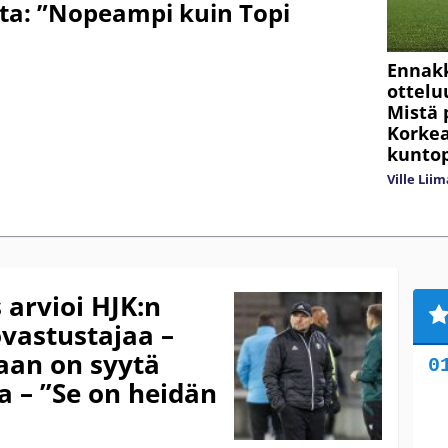
ta: ”Nopeampi kuin Topi
Ennakk
ottelu
Mistä 
Korke
kuntop
Ville Lii
arvioi HJK:n
vastustajaa –
aan on syytä
a – ”Se on heidän