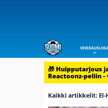
VEIKKAUSLIIG
🎁 Huipputarjous 
Reactoonz-peliin - 
Kaikki artikkelit: E