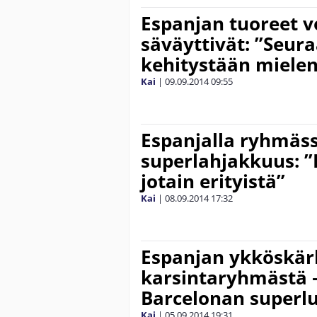
Espanjan tuoreet 
säväyttivät: ”Seu
kehitystään mielen
Kai
|
09.09.2014
09:55
Espanjalla ryhmäs
superlahjakkuus: 
jotain erityistä”
Kai
|
08.09.2014
17:32
Espanjan ykköskär
karsintaryhmästä – 
Barcelonan superl
Kai
|
05.09.2014
19:31