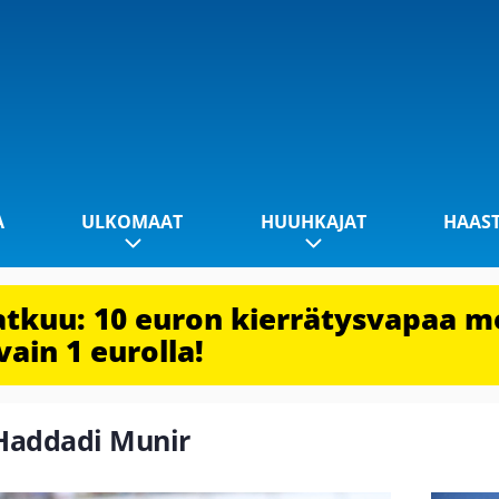
A
ULKOMAAT
HUUHKAJAT
HAAS
jatkuu: 10 euron kierrätysvapaa m
vain 1 eurolla!
l-Haddadi Munir