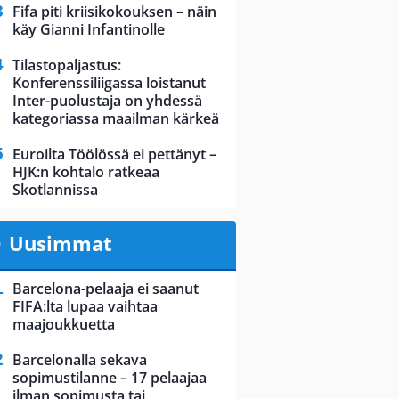
Fifa piti kriisikokouksen – näin
käy Gianni Infantinolle
Tilastopaljastus:
Konferenssiliigassa loistanut
Inter-puolustaja on yhdessä
kategoriassa maailman kärkeä
Euroilta Töölössä ei pettänyt –
HJK:n kohtalo ratkeaa
Skotlannissa
Uusimmat
Barcelona-pelaaja ei saanut
FIFA:lta lupaa vaihtaa
maajoukkuetta
Barcelonalla sekava
sopimustilanne – 17 pelaajaa
ilman sopimusta tai