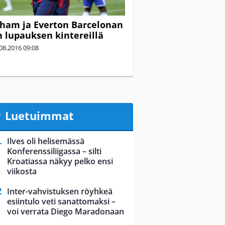
ham ja Everton Barcelonan
 lupauksen kintereillä
08.2016
09:08
Luetuimmat
Ilves oli helisemässä
Konferenssiliigassa – silti
Kroatiassa näkyy pelko ensi
viikosta
Inter-vahvistuksen röyhkeä
esiintulo veti sanattomaksi –
voi verrata Diego Maradonaan