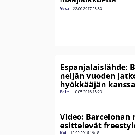
Vesa
|
22.06.2017
23:30
Espanjalaislähde: 
neljän vuoden jat
hyökkääjän kanss
Pete
|
10.05.2016
15:29
Video: Barcelonan 
esittelevät freesty
Kai
|
12.02.2016
19:18