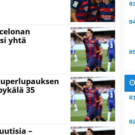
rcelonan
si yhtä
 superlupauksen
pykälä 35
uutisia –