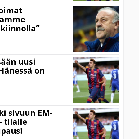
voimat
raamme
kiinnolla”
sään uusi
”Hänessä on
ki sivuun EM-
tilalle
upaus!