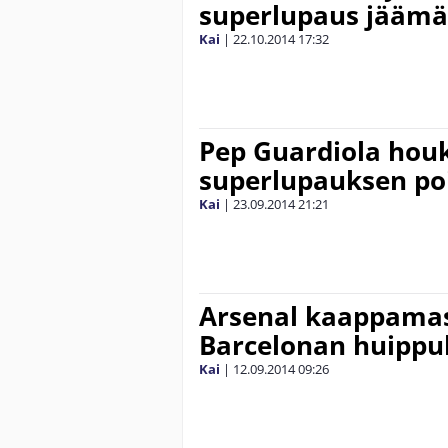
superlupaus jäämä
Kai
|
22.10.2014
17:32
Pep Guardiola hou
superlupauksen po
Kai
|
23.09.2014
21:21
Arsenal kaappamas
Barcelonan huippu
Kai
|
12.09.2014
09:26