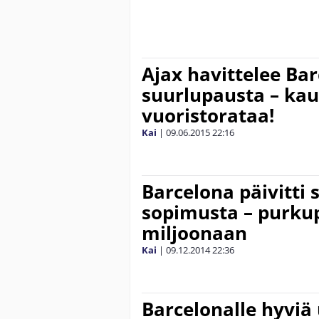
Ajax havittelee Ba
suurlupausta – kau
vuoristorataa!
Kai
|
09.06.2015
22:16
Barcelona päivitti
sopimusta – purku
miljoonaan
Kai
|
09.12.2014
22:36
Barcelonalle hyviä 