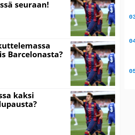
ssä seuraan!
kuttelemassa
is Barcelonasta?
sa kaksi
lupausta?