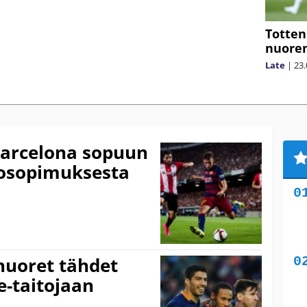
Totten
nuoren
Late
|
23.
Barcelona sopuun
kosopimuksesta
a
nuoret tähdet
le-taitojaan