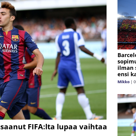
Barcel
sopimu
ilman 
ensi k
Mikko
|
0
 saanut FIFA:lta lupaa vaihtaa