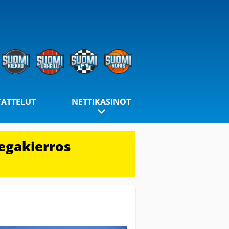
TATTELUT
NETTIKASINOT
egakierros