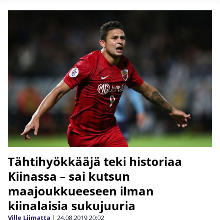
Tähtihyökkääjä teki historiaa
Kiinassa – sai kutsun
maajoukkueeseen ilman
kiinalaisia sukujuuria
Ville Liimatta
|
24.08.2019
20:02