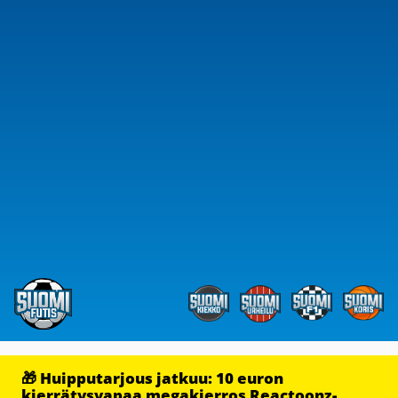
🎁 Huipputarjous jatkuu: 10 euron
kierrätysvapaa megakierros Reactoonz-