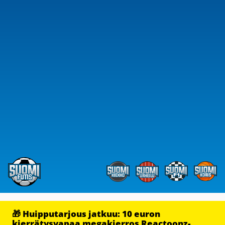
🎁 Huipputarjous jatkuu: 10 euron
kierrätysvapaa megakierros Reactoonz-