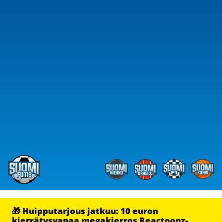
🎁 Huipputarjous jatkuu: 10 euron
kierrätysvapaa megakierros Reactoonz-