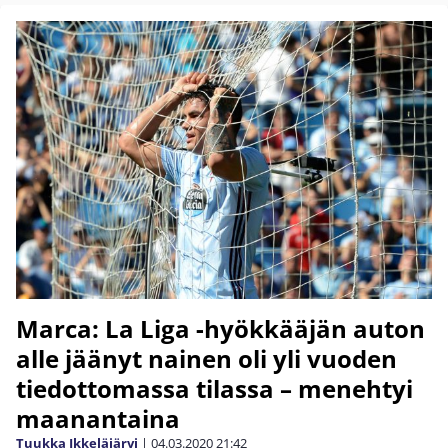
Marca: La Liga -hyökkääjän auton
alle jäänyt nainen oli yli vuoden
tiedottomassa tilassa – menehtyi
maanantaina
Tuukka Ikkeläjärvi
|
04.03.2020
21:42