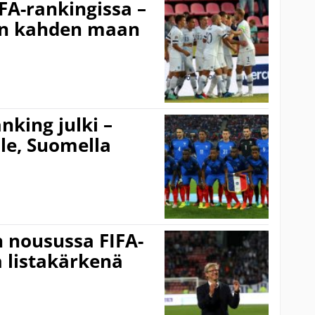
FA-rankingissa –
an kahden maan
nking julki –
le, Suomella
 nousussa FIFA-
a listakärkenä