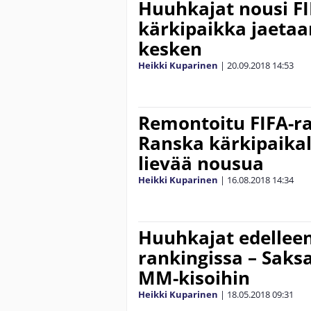
Huuhkajat nousi FI
kärkipaikka jaeta
kesken
Heikki Kuparinen
|
20.09.2018
14:53
Remontoitu FIFA-ra
Ranska kärkipaikal
lievää nousua
Heikki Kuparinen
|
16.08.2018
14:34
Huuhkajat edelleen
rankingissa – Saks
MM-kisoihin
Heikki Kuparinen
|
18.05.2018
09:31