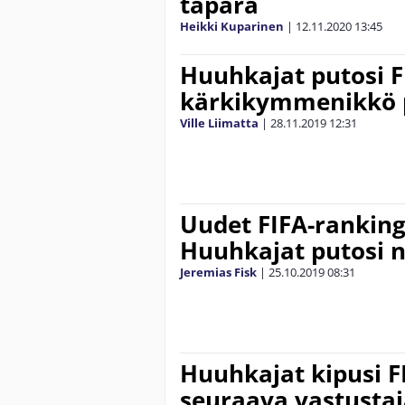
täpärä
Heikki Kuparinen
|
12.11.2020
13:45
Huuhkajat putosi F
kärkikymmenikkö 
Ville Liimatta
|
28.11.2019
12:31
Uudet FIFA-rankingi
Huuhkajat putosi n
Jeremias Fisk
|
25.10.2019
08:31
Huuhkajat kipusi F
seuraava vastustaj