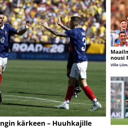
Maailm
nousi 
Ville Lii
ngin kärkeen – Huuhkajille