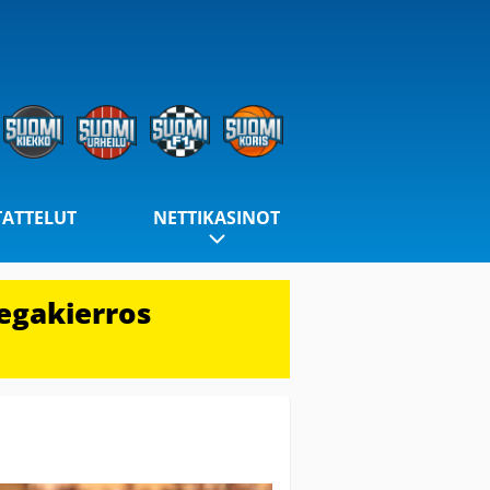
TATTELUT
NETTIKASINOT
egakierros