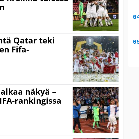
an
tä Qatar teki
n Fifa-
 alkaa näkyä –
IFA-rankingissa