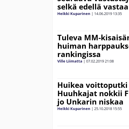
selkä edellä vasta
Heikki Kuparinen
|
14.06.2019
13:35
Tuleva MM-kisaisän
huiman harppaukse
rankingissa
Ville Liimatta
|
07.02.2019
21:08
Huikea voittoputki
Huuhkajat nokkii F
jo Unkarin niskaa
Heikki Kuparinen
|
25.10.2018
15:55