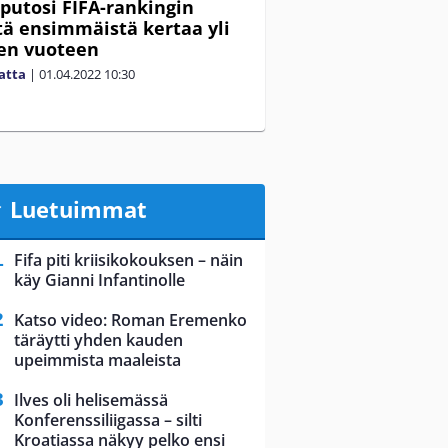
 putosi FIFA-rankingin
tä ensimmäistä kertaa yli
en vuoteen
matta
|
01.04.2022
10:30
Luetuimmat
Fifa piti kriisikokouksen – näin
käy Gianni Infantinolle
Katso video: Roman Eremenko
täräytti yhden kauden
upeimmista maaleista
Ilves oli helisemässä
Konferenssiliigassa – silti
Kroatiassa näkyy pelko ensi