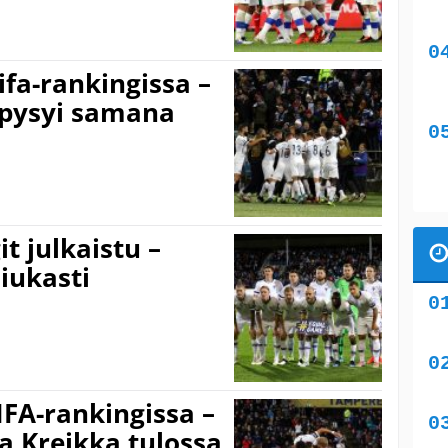
ifa-rankingissa –
pysyi samana
t julkaistu –
iukasti
IFA-rankingissa –
a Kreikka tulossa