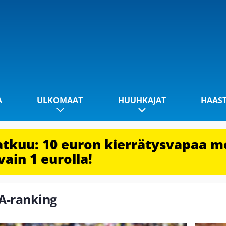
A
ULKOMAAT
HUUHKAJAT
HAAS
jatkuu: 10 euron kierrätysvapaa m
vain 1 eurolla!
FA-ranking