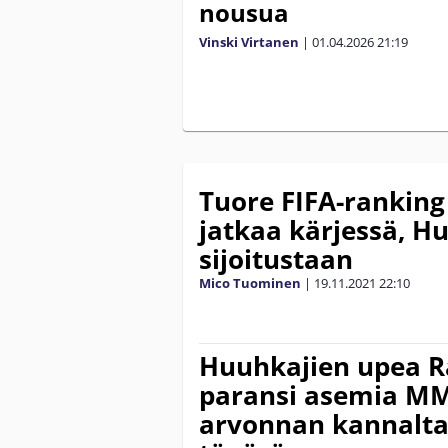
nousua
Vinski Virtanen
|
01.04.2026
21:19
Tuore FIFA-ranking
jatkaa kärjessä, H
sijoitustaan
Mico Tuominen
|
19.11.2021
22:10
Huuhkajien upea R
paransi asemia MM
arvonnan kannalta 