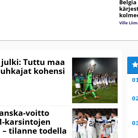
Belgia
kärjes
kolme
Ville Lii
 julki: Tuttu maa
uuhkajat kohensi
anska-voitto
-karsintojen
– tilanne todella