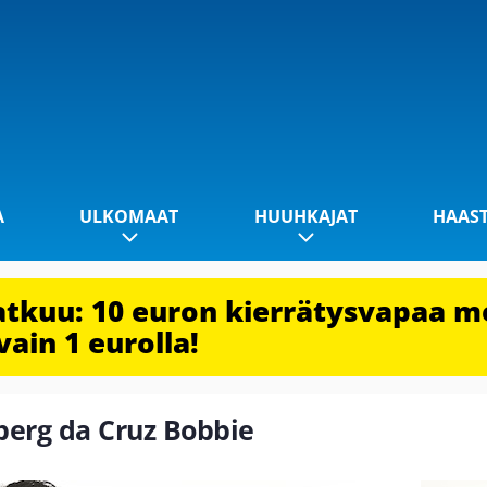
A
ULKOMAAT
HUUHKAJAT
HAAS
jatkuu: 10 euron kierrätysvapaa m
vain 1 eurolla!
iberg da Cruz Bobbie