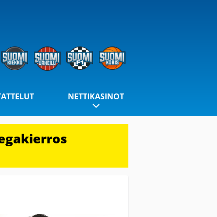
TATTELUT
NETTIKASINOT
egakierros