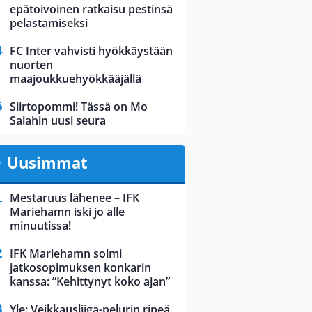
epätoivoinen ratkaisu pestinsä
pelastamiseksi
FC Inter vahvisti hyökkäystään
nuorten
maajoukkuehyökkääjällä
Siirtopommi! Tässä on Mo
Salahin uusi seura
Uusimmat
Mestaruus lähenee – IFK
Mariehamn iski jo alle
minuutissa!
IFK Mariehamn solmi
jatkosopimuksen konkarin
kanssa: ”Kehittynyt koko ajan”
Yle: Veikkausliiga-pelurin ripeä