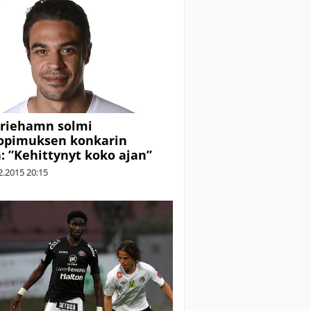
ariehamn solmi
opimuksen konkarin
: ”Kehittynyt koko ajan”
2.2015
20:15