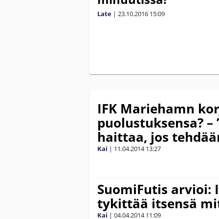
Late
|
23.10.2016
15:09
IFK Mariehamn kor
puolustuksensa? – 
haittaa, jos tehdää
Kai
|
11.04.2014
13:27
SuomiFutis arvioi:
tykittää itsensä mit
Kai
|
04.04.2014
11:09