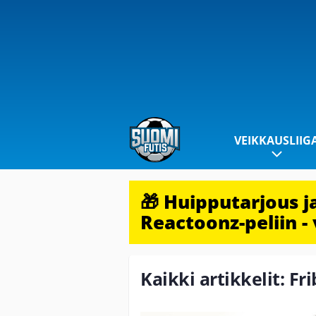
VEIKKAUSLIIG
🎁 Huipputarjous 
Reactoonz-peliin - 
Kaikki artikkelit: Fr