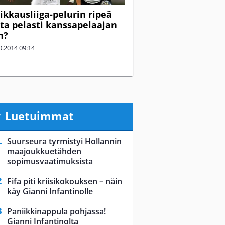
eikkausliiga-pelurin ripeä
ta pelasti kanssapelaajan
n?
0.2014
09:14
Luetuimmat
Suurseura tyrmistyi Hollannin
maajoukkuetähden
sopimusvaatimuksista
Fifa piti kriisikokouksen – näin
käy Gianni Infantinolle
Paniikkinappula pohjassa!
Gianni Infantinolta