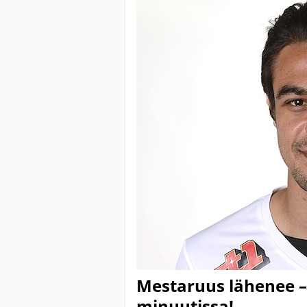
Mestaruus lähenee – 
minuutissa!