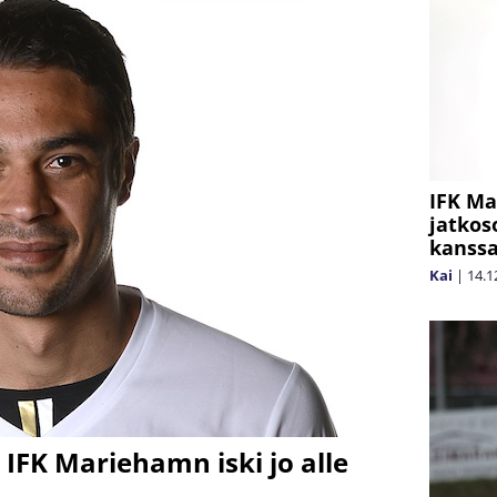
IFK M
jatkos
kanssa
Kai
|
14.1
IFK Mariehamn iski jo alle