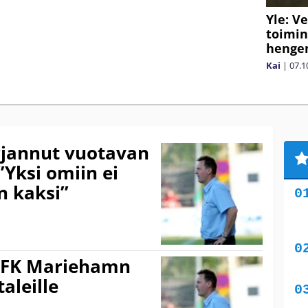
Yle: V
toimin
henge
Kai
|
07.1
jannut vuotavan
”Yksi omiin ei
n kaksi”
 IFK Mariehamn
aleille