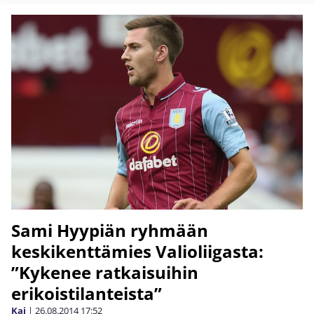
Sami Hyypiän ryhmään
keskikenttämies Valioliigasta:
”Kykenee ratkaisuihin
erikoistilanteista”
Kai
|
26.08.2014
17:52