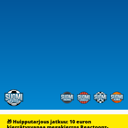
🎁 Huipputarjous jatkuu: 10 euron
kierrätysvapaa megakierros Reactoonz-